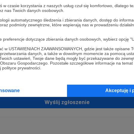
w czasie korzystania z naszych usług czuł się komfortowo, dlatego te
zez nas Twoich danych osobowych.
ologii automatycznego śledzenia i zbierania danych, dostęp do inform
 oraz podmioty zewnętrzne, które wspierają nas w prowadzeniu dział
oje preferencje dotyczące zbierania danych osobowych, wybierz op
ofać w USTAWIENIACH ZAAWANSOWANYCH, gdzie jest także opisane Tw
żam zgodę na przetwarzanie moich danych osobowych przez Patronit
a przetwarzania danych, a także w dowolnym momencie za pomocą usta
tratorem Twoich danych osobowych jest Crowd8 sp. z o.o. z siedziba w Warszawie, ul. Ż
 Twoich ustawień, Twoje dane będą mogły być przekazywane do zewnę
ń zgodę
 16, 02-092 Warszawa. Twoje dane osobowe będą przetwarzane w szczególności w cel
go Obszaru Gospodarczego. Pozostałe szczegółowe informacje na temat
zawartej z Tobą, w tym do umożliwienia świadczenia usługi drogą elektroniczną oraz
 polityce prywatności.
tania z platformy Patronite.pl, w tym możliwości dokonywania oraz otrzymywania wspar
rmie oraz dokonywania płatności.
tujemy spełnienie wszystkich Twoich praw wynikających z ogólnego rozporządzenia o
ansowane
Akceptuję i 
 tj. prawo dostępu, sprostowania oraz usunięcia Twoich danych, ograniczenia ich prze
do ich przenoszenia, niepodlegania zautomatyzowanemu podejmowaniu decyzji, w ty
owaniu, a także prawo wyrażenia sprzeciwu wobec przetwarzania Twoich danych osobow
Wyślij zgłoszenie
racja dla osób niepełnoletnich możliwa jest po przekazaniu podpisanego formularza "
ie konta przez osobę niepełnoletnią", formularz dostępny jest na stronie regulaminu Pat