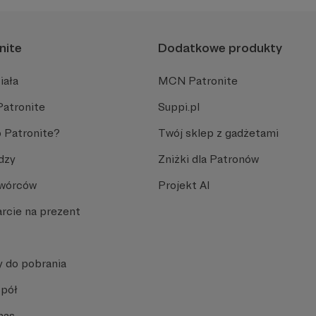
nite
Dodatkowe produkty
iała
MCN Patronite
Patronite
Suppi.pl
 Patronite?
Twój sklep z gadżetami
dzy
Zniżki dla Patronów
Twórców
Projekt AI
rcie na prezent
y do pobrania
spół
nas