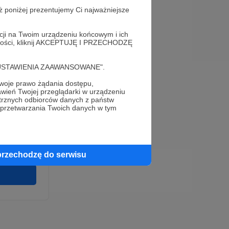
ż poniżej prezentujemy Ci najważniejsze
acji na Twoim urządzeniu końcowym i ich
alności, kliknij AKCEPTUJĘ I PRZECHODZĘ
cję "USTAWIENIA ZAAWANSOWANE".
oje prawo żądania dostępu,
e
wień Twojej przeglądarki w urządzeniu
wirki i
trznych odbiorców danych z państw
u wykonania
 przetwarzania Twoich danych w tym
 pełnego
cia na naszej
 ochronie
przechodzę do serwisu
twarzania,
m
ych.
Zgodna na
ronite.pl.