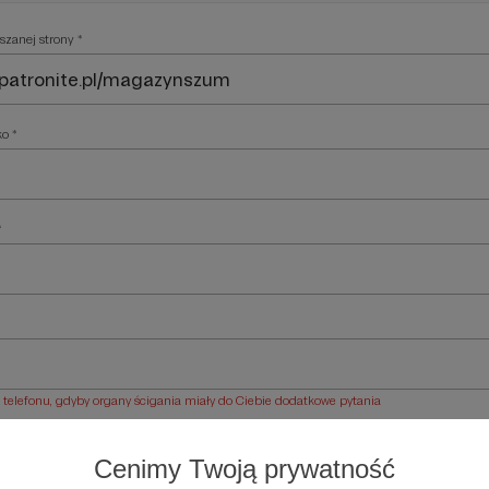
szanej strony *
ko *
*
elefonu, gdyby organy ścigania miały do Ciebie dodatkowe pytania
ości *
Cenimy Twoją prywatność