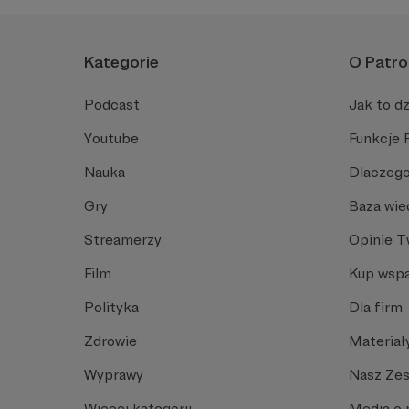
Kategorie
O Patro
Podcast
Jak to dz
Youtube
Funkcje 
Nauka
Dlaczego
Gry
Baza wie
Streamerzy
Opinie 
Film
Kup wspa
Polityka
Dla firm
Zdrowie
Materiał
Wyprawy
Nasz Ze
Więcej kategorii
Media o 