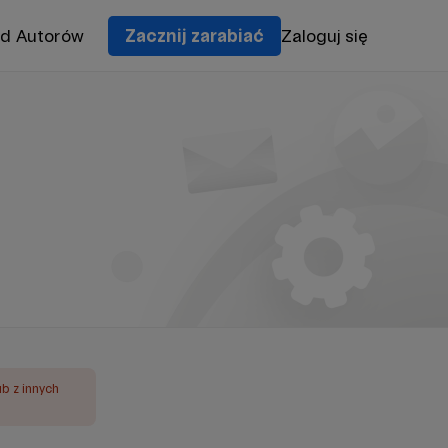
od Autorów
Zacznij zarabiać
Zaloguj się
ub z innych