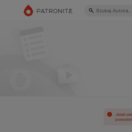
!
Jeżeli uw
powodów 