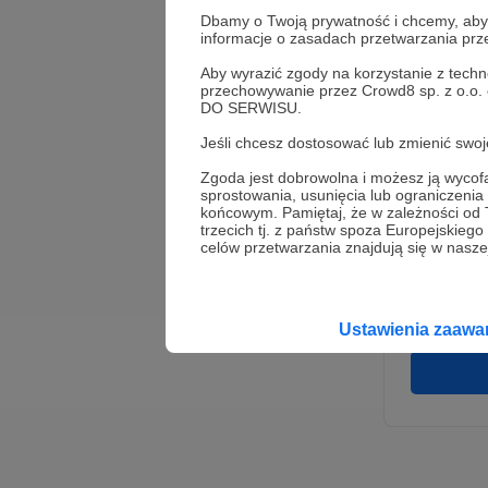
Dbamy o Twoją prywatność i chcemy, abyś 
informacje o zasadach przetwarzania pr
Aby wyrazić zgody na korzystanie z techn
przechowywanie przez Crowd8 sp. z o.o.
DO SERWISU.
Jeśli chcesz dostosować lub zmienić sw
Zgoda jest dobrowolna i możesz ją wyc
* Wyra
sprostowania, usunięcia lub ograniczeni
Adminis
końcowym. Pamiętaj, że w zależności od
rozwi
Wigury
trzecich tj. z państw spoza Europejskie
umowy 
celów przetwarzania znajdują się w naszej
korzys
platfo
Gwaran
Ustawienia zaaw
danych,
prawo 
profil
Rejest
założen