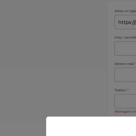
Adres url zgła
Imię i nazwis
Adres e-mail 
Telefon *
Wymagany nr t
Treść wiadom