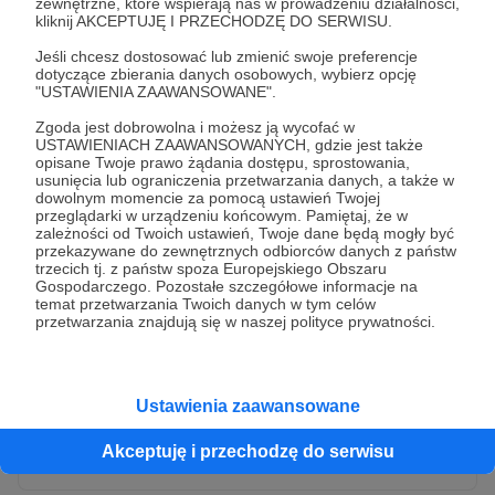
zewnętrzne, które wspierają nas w prowadzeniu działalności,
kliknij AKCEPTUJĘ I PRZECHODZĘ DO SERWISU.
Jeśli chcesz dostosować lub zmienić swoje preferencje
dotyczące zbierania danych osobowych, wybierz opcję
"USTAWIENIA ZAAWANSOWANE".
Zgoda jest dobrowolna i możesz ją wycofać w
USTAWIENIACH ZAAWANSOWANYCH, gdzie jest także
opisane Twoje prawo żądania dostępu, sprostowania,
usunięcia lub ograniczenia przetwarzania danych, a także w
dowolnym momencie za pomocą ustawień Twojej
przeglądarki w urządzeniu końcowym. Pamiętaj, że w
* Wyrażam zgodę na przetwarzanie moich danych
zależności od Twoich ustawień, Twoje dane będą mogły być
osobowych przez Patronite
przekazywane do zewnętrznych odbiorców danych z państw
trzecich tj. z państw spoza Europejskiego Obszaru
Administratorem Twoich danych osobowych jest Crowd8 sp. z o.o.
rozwiń zgodę
Gospodarczego. Pozostałe szczegółowe informacje na
z siedziba w Warszawie, ul. Żwirki i Wigury 16, 02-092 Warszawa.
temat przetwarzania Twoich danych w tym celów
Twoje dane osobowe będą przetwarzane w szczególności w celu
przetwarzania znajdują się w naszej polityce prywatności.
wykonania umowy zawartej z Tobą, w tym do umożliwienia
świadczenia usługi drogą elektroniczną oraz pełnego korzystania
z platformy Patronite.pl, w tym możliwości dokonywania oraz
otrzymywania wsparcia na naszej platformie oraz dokonywania
płatności.
Ustawienia zaawansowane
Gwarantujemy spełnienie wszystkich Twoich praw wynikających
Wyślij zgłoszenie
z ogólnego rozporządzenia o ochronie danych, tj. prawo dostępu,
Akceptuję i przechodzę do serwisu
sprostowania oraz usunięcia Twoich danych, ograniczenia ich
przetwarzania, prawo do ich przenoszenia, niepodlegania