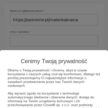
Adres url zgłaszanej strony *
Imię i nazwisko *
Adres e-mail *
Cenimy Twoją prywatność
Dbamy o Twoją prywatność i chcemy, abyś w czasie
korzystania z naszych usług czuł się komfortowo, dlatego też
Telefon *
poniżej prezentujemy Ci najważniejsze informacje o
zasadach przetwarzania przez nas Twoich danych
osobowych.
Wymagany nr telefonu, gdyby organy ścigania miały do Ciebie
Aby wyrazić zgody na korzystanie z technologii
dodatkowe pytania
automatycznego śledzenia i zbierania danych, dostęp do
informacji na Twoim urządzeniu końcowym i ich
Treść wiadomości *
przechowywanie przez Crowd8 sp. z o.o. oraz podmioty