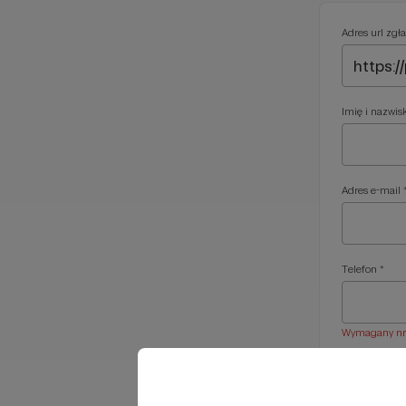
Adres url zgła
Imię i nazwis
Adres e-mail 
Telefon *
Wymagany nr t
Treść wiadom