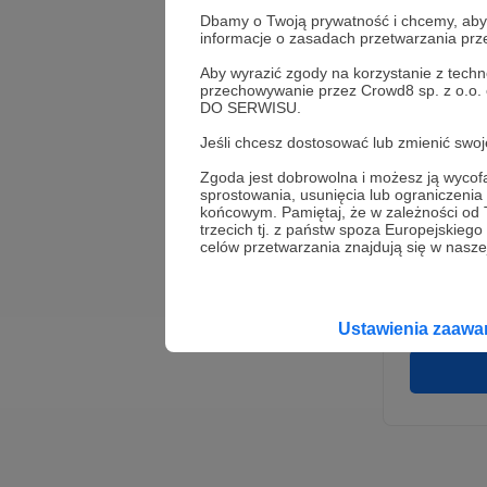
Dbamy o Twoją prywatność i chcemy, abyś 
informacje o zasadach przetwarzania pr
Aby wyrazić zgody na korzystanie z techn
przechowywanie przez Crowd8 sp. z o.o.
DO SERWISU.
Jeśli chcesz dostosować lub zmienić sw
Zgoda jest dobrowolna i możesz ją wyc
* Wyra
sprostowania, usunięcia lub ograniczeni
Adminis
końcowym. Pamiętaj, że w zależności od
rozwi
Wigury
trzecich tj. z państw spoza Europejskie
umowy 
celów przetwarzania znajdują się w naszej
korzys
platfo
Gwaran
Ustawienia zaaw
danych,
prawo 
profil
Rejest
założen