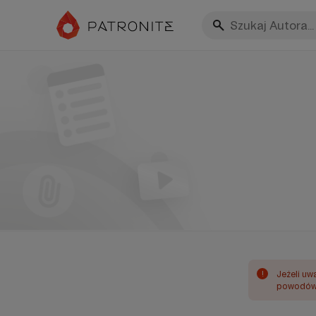
!
Jeżeli uw
powodów 