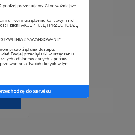
ż poniżej prezentujemy Ci najważniejsze
acji na Twoim urządzeniu końcowym i ich
alności, kliknij AKCEPTUJĘ I PRZECHODZĘ
cję "USTAWIENIA ZAAWANSOWANE".
oje prawo żądania dostępu,
e
wień Twojej przeglądarki w urządzeniu
wirki i
trznych odbiorców danych z państw
u wykonania
 przetwarzania Twoich danych w tym
 pełnego
cia na naszej
 ochronie
przechodzę do serwisu
twarzania,
m
ych.
Zgodna na
ronite.pl.