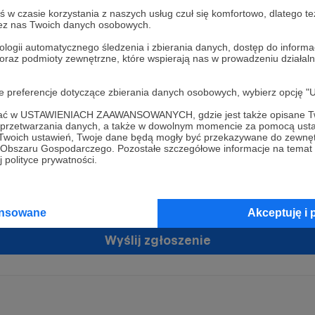
w czasie korzystania z naszych usług czuł się komfortowo, dlatego te
zez nas Twoich danych osobowych.
ologii automatycznego śledzenia i zbierania danych, dostęp do inform
 oraz podmioty zewnętrzne, które wspierają nas w prowadzeniu dział
oje preferencje dotyczące zbierania danych osobowych, wybierz op
ofać w USTAWIENIACH ZAAWANSOWANYCH, gdzie jest także opisane Tw
żam zgodę na przetwarzanie moich danych osobowych przez Patronit
a przetwarzania danych, a także w dowolnym momencie za pomocą usta
tratorem Twoich danych osobowych jest Crowd8 sp. z o.o. z siedziba w Warszawie, ul. Ż
 Twoich ustawień, Twoje dane będą mogły być przekazywane do zewnę
ń zgodę
 16, 02-092 Warszawa. Twoje dane osobowe będą przetwarzane w szczególności w cel
go Obszaru Gospodarczego. Pozostałe szczegółowe informacje na temat
zawartej z Tobą, w tym do umożliwienia świadczenia usługi drogą elektroniczną oraz
 polityce prywatności.
tania z platformy Patronite.pl, w tym możliwości dokonywania oraz otrzymywania wspar
rmie oraz dokonywania płatności.
tujemy spełnienie wszystkich Twoich praw wynikających z ogólnego rozporządzenia o
ansowane
Akceptuję i 
 tj. prawo dostępu, sprostowania oraz usunięcia Twoich danych, ograniczenia ich prze
do ich przenoszenia, niepodlegania zautomatyzowanemu podejmowaniu decyzji, w ty
owaniu, a także prawo wyrażenia sprzeciwu wobec przetwarzania Twoich danych osobow
Wyślij zgłoszenie
racja dla osób niepełnoletnich możliwa jest po przekazaniu podpisanego formularza "
ie konta przez osobę niepełnoletnią", formularz dostępny jest na stronie regulaminu Pat