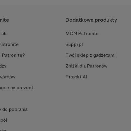
nite
Dodatkowe produkty
iała
MCN Patronite
Patronite
Suppi.pl
 Patronite?
Twój sklep z gadżetami
dzy
Zniżki dla Patronów
Twórców
Projekt AI
rcie na prezent
y do pobrania
spół
nas