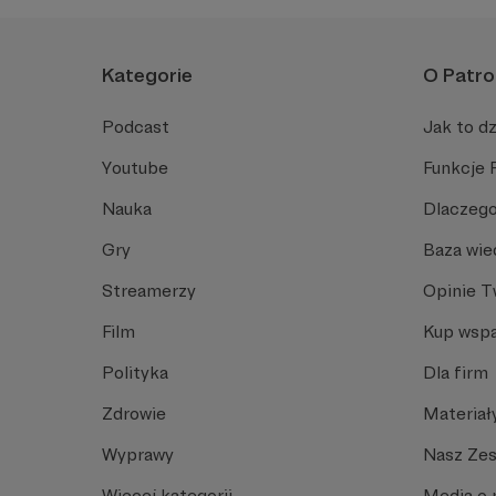
Kategorie
O Patro
Podcast
Jak to dz
Youtube
Funkcje 
Nauka
Dlaczego
Gry
Baza wie
Streamerzy
Opinie 
Film
Kup wspa
Polityka
Dla firm
Zdrowie
Materiał
Wyprawy
Nasz Ze
Więcej kategorii
Media o 