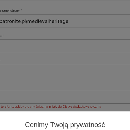
szanej strony *
ko *
*
elefonu, gdyby organy ścigania miały do Ciebie dodatkowe pytania
ości *
Cenimy Twoją prywatność