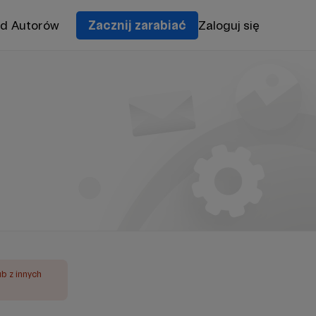
od Autorów
Zacznij zarabiać
Zaloguj się
ub z innych