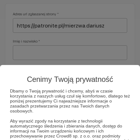
Adres url zgłaszanej strony *
Imię i nazwisko *
Adres e-mail *
Cenimy Twoją prywatność
Dbamy o Twoją prywatność i chcemy, abyś w czasie
korzystania z naszych usług czuł się komfortowo, dlatego też
Telefon *
poniżej prezentujemy Ci najważniejsze informacje o
zasadach przetwarzania przez nas Twoich danych
osobowych.
Wymagany nr telefonu, gdyby organy ścigania miały do Ciebie
Aby wyrazić zgody na korzystanie z technologii
dodatkowe pytania
automatycznego śledzenia i zbierania danych, dostęp do
informacji na Twoim urządzeniu końcowym i ich
Treść wiadomości *
przechowywanie przez Crowd8 sp. z o.o. oraz podmioty