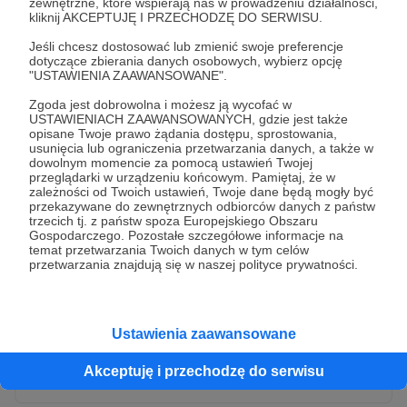
zewnętrzne, które wspierają nas w prowadzeniu działalności,
kliknij AKCEPTUJĘ I PRZECHODZĘ DO SERWISU.
Jeśli chcesz dostosować lub zmienić swoje preferencje
dotyczące zbierania danych osobowych, wybierz opcję
"USTAWIENIA ZAAWANSOWANE".
Zgoda jest dobrowolna i możesz ją wycofać w
USTAWIENIACH ZAAWANSOWANYCH, gdzie jest także
opisane Twoje prawo żądania dostępu, sprostowania,
usunięcia lub ograniczenia przetwarzania danych, a także w
dowolnym momencie za pomocą ustawień Twojej
przeglądarki w urządzeniu końcowym. Pamiętaj, że w
* Wyrażam zgodę na przetwarzanie moich danych
zależności od Twoich ustawień, Twoje dane będą mogły być
osobowych przez Patronite
przekazywane do zewnętrznych odbiorców danych z państw
trzecich tj. z państw spoza Europejskiego Obszaru
Administratorem Twoich danych osobowych jest Crowd8 sp. z o.o.
rozwiń zgodę
Gospodarczego. Pozostałe szczegółowe informacje na
z siedziba w Warszawie, ul. Żwirki i Wigury 16, 02-092 Warszawa.
temat przetwarzania Twoich danych w tym celów
Twoje dane osobowe będą przetwarzane w szczególności w celu
przetwarzania znajdują się w naszej polityce prywatności.
wykonania umowy zawartej z Tobą, w tym do umożliwienia
świadczenia usługi drogą elektroniczną oraz pełnego korzystania
z platformy Patronite.pl, w tym możliwości dokonywania oraz
otrzymywania wsparcia na naszej platformie oraz dokonywania
płatności.
Ustawienia zaawansowane
Gwarantujemy spełnienie wszystkich Twoich praw wynikających
Wyślij zgłoszenie
z ogólnego rozporządzenia o ochronie danych, tj. prawo dostępu,
Akceptuję i przechodzę do serwisu
sprostowania oraz usunięcia Twoich danych, ograniczenia ich
przetwarzania, prawo do ich przenoszenia, niepodlegania