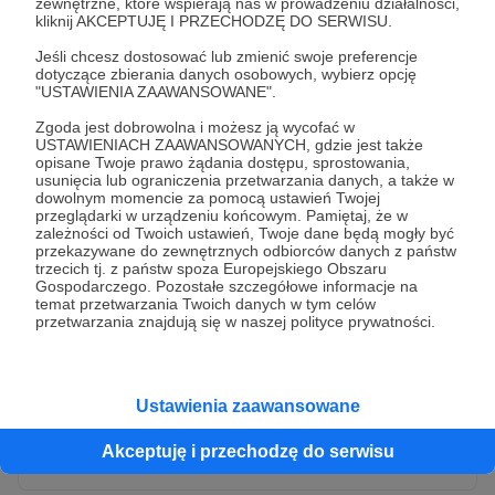
zewnętrzne, które wspierają nas w prowadzeniu działalności,
kliknij AKCEPTUJĘ I PRZECHODZĘ DO SERWISU.
Jeśli chcesz dostosować lub zmienić swoje preferencje
dotyczące zbierania danych osobowych, wybierz opcję
"USTAWIENIA ZAAWANSOWANE".
Zgoda jest dobrowolna i możesz ją wycofać w
USTAWIENIACH ZAAWANSOWANYCH, gdzie jest także
opisane Twoje prawo żądania dostępu, sprostowania,
usunięcia lub ograniczenia przetwarzania danych, a także w
dowolnym momencie za pomocą ustawień Twojej
przeglądarki w urządzeniu końcowym. Pamiętaj, że w
* Wyrażam zgodę na przetwarzanie moich danych
zależności od Twoich ustawień, Twoje dane będą mogły być
osobowych przez Patronite
przekazywane do zewnętrznych odbiorców danych z państw
trzecich tj. z państw spoza Europejskiego Obszaru
Administratorem Twoich danych osobowych jest Crowd8 sp. z o.o.
rozwiń zgodę
Gospodarczego. Pozostałe szczegółowe informacje na
z siedziba w Warszawie, ul. Żwirki i Wigury 16, 02-092 Warszawa.
temat przetwarzania Twoich danych w tym celów
Twoje dane osobowe będą przetwarzane w szczególności w celu
przetwarzania znajdują się w naszej polityce prywatności.
wykonania umowy zawartej z Tobą, w tym do umożliwienia
świadczenia usługi drogą elektroniczną oraz pełnego korzystania
z platformy Patronite.pl, w tym możliwości dokonywania oraz
otrzymywania wsparcia na naszej platformie oraz dokonywania
płatności.
Ustawienia zaawansowane
Gwarantujemy spełnienie wszystkich Twoich praw wynikających
Wyślij zgłoszenie
z ogólnego rozporządzenia o ochronie danych, tj. prawo dostępu,
Akceptuję i przechodzę do serwisu
sprostowania oraz usunięcia Twoich danych, ograniczenia ich
przetwarzania, prawo do ich przenoszenia, niepodlegania