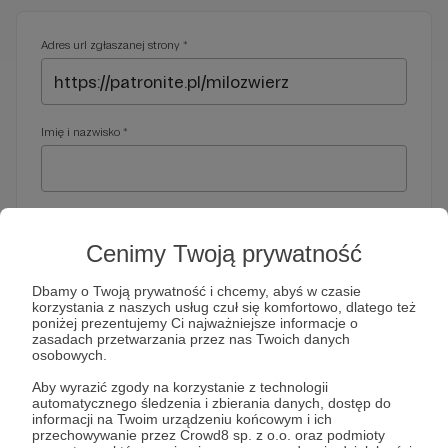
Adres url zgłaszanej strony *
Imię i nazwisko *
Adres e-mail *
Cenimy Twoją prywatność
Dbamy o Twoją prywatność i chcemy, abyś w czasie
korzystania z naszych usług czuł się komfortowo, dlatego też
Telefon *
poniżej prezentujemy Ci najważniejsze informacje o
zasadach przetwarzania przez nas Twoich danych
osobowych.
Wymagany nr telefonu, gdyby organy ścigania miały do Ciebie
Aby wyrazić zgody na korzystanie z technologii
dodatkowe pytania
automatycznego śledzenia i zbierania danych, dostęp do
informacji na Twoim urządzeniu końcowym i ich
Treść wiadomości *
przechowywanie przez Crowd8 sp. z o.o. oraz podmioty