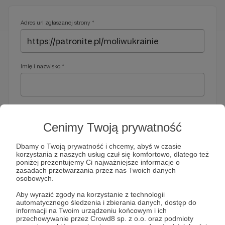
Adres url zgłaszanej strony *
Imię i nazwisko *
Adres e-mail *
Cenimy Twoją prywatność
Dbamy o Twoją prywatność i chcemy, abyś w czasie
korzystania z naszych usług czuł się komfortowo, dlatego też
Telefon *
poniżej prezentujemy Ci najważniejsze informacje o
zasadach przetwarzania przez nas Twoich danych
osobowych.
Wymagany nr telefonu, gdyby organy ścigania miały do Ciebie
Aby wyrazić zgody na korzystanie z technologii
dodatkowe pytania
automatycznego śledzenia i zbierania danych, dostęp do
informacji na Twoim urządzeniu końcowym i ich
Treść wiadomości *
przechowywanie przez Crowd8 sp. z o.o. oraz podmioty