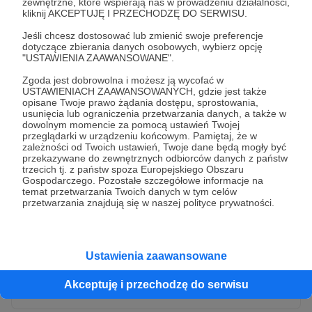
zewnętrzne, które wspierają nas w prowadzeniu działalności,
kliknij AKCEPTUJĘ I PRZECHODZĘ DO SERWISU.
Jeśli chcesz dostosować lub zmienić swoje preferencje
dotyczące zbierania danych osobowych, wybierz opcję
"USTAWIENIA ZAAWANSOWANE".
Zgoda jest dobrowolna i możesz ją wycofać w
USTAWIENIACH ZAAWANSOWANYCH, gdzie jest także
opisane Twoje prawo żądania dostępu, sprostowania,
usunięcia lub ograniczenia przetwarzania danych, a także w
dowolnym momencie za pomocą ustawień Twojej
przeglądarki w urządzeniu końcowym. Pamiętaj, że w
* Wyrażam zgodę na przetwarzanie moich danych
zależności od Twoich ustawień, Twoje dane będą mogły być
osobowych przez Patronite
przekazywane do zewnętrznych odbiorców danych z państw
trzecich tj. z państw spoza Europejskiego Obszaru
Administratorem Twoich danych osobowych jest Crowd8 sp. z o.o.
rozwiń zgodę
Gospodarczego. Pozostałe szczegółowe informacje na
z siedziba w Warszawie, ul. Żwirki i Wigury 16, 02-092 Warszawa.
temat przetwarzania Twoich danych w tym celów
Twoje dane osobowe będą przetwarzane w szczególności w celu
przetwarzania znajdują się w naszej polityce prywatności.
wykonania umowy zawartej z Tobą, w tym do umożliwienia
świadczenia usługi drogą elektroniczną oraz pełnego korzystania
z platformy Patronite.pl, w tym możliwości dokonywania oraz
otrzymywania wsparcia na naszej platformie oraz dokonywania
płatności.
Ustawienia zaawansowane
Gwarantujemy spełnienie wszystkich Twoich praw wynikających
Wyślij zgłoszenie
z ogólnego rozporządzenia o ochronie danych, tj. prawo dostępu,
Akceptuję i przechodzę do serwisu
sprostowania oraz usunięcia Twoich danych, ograniczenia ich
przetwarzania, prawo do ich przenoszenia, niepodlegania