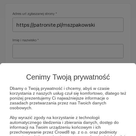
Adres url zgłaszanej strony *
Imię i nazwisko *
Adres e-mail *
Cenimy Twoją prywatność
Dbamy o Twoją prywatność i chcemy, abyś w czasie
korzystania z naszych usług czuł się komfortowo, dlatego też
Telefon *
poniżej prezentujemy Ci najważniejsze informacje o
zasadach przetwarzania przez nas Twoich danych
osobowych.
Wymagany nr telefonu, gdyby organy ścigania miały do Ciebie
Aby wyrazić zgody na korzystanie z technologii
dodatkowe pytania
automatycznego śledzenia i zbierania danych, dostęp do
informacji na Twoim urządzeniu końcowym i ich
Treść wiadomości *
przechowywanie przez Crowd8 sp. z o.o. oraz podmioty