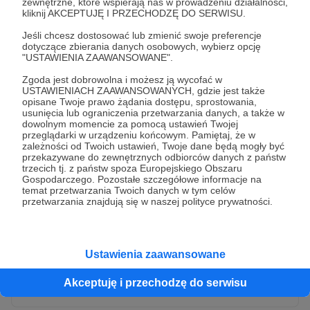
zewnętrzne, które wspierają nas w prowadzeniu działalności,
kliknij AKCEPTUJĘ I PRZECHODZĘ DO SERWISU.
Jeśli chcesz dostosować lub zmienić swoje preferencje
dotyczące zbierania danych osobowych, wybierz opcję
"USTAWIENIA ZAAWANSOWANE".
Zgoda jest dobrowolna i możesz ją wycofać w
USTAWIENIACH ZAAWANSOWANYCH, gdzie jest także
opisane Twoje prawo żądania dostępu, sprostowania,
usunięcia lub ograniczenia przetwarzania danych, a także w
dowolnym momencie za pomocą ustawień Twojej
przeglądarki w urządzeniu końcowym. Pamiętaj, że w
* Wyrażam zgodę na przetwarzanie moich danych
zależności od Twoich ustawień, Twoje dane będą mogły być
osobowych przez Patronite
przekazywane do zewnętrznych odbiorców danych z państw
trzecich tj. z państw spoza Europejskiego Obszaru
Administratorem Twoich danych osobowych jest Crowd8 sp. z o.o.
rozwiń zgodę
Gospodarczego. Pozostałe szczegółowe informacje na
z siedziba w Warszawie, ul. Żwirki i Wigury 16, 02-092 Warszawa.
temat przetwarzania Twoich danych w tym celów
Twoje dane osobowe będą przetwarzane w szczególności w celu
przetwarzania znajdują się w naszej polityce prywatności.
wykonania umowy zawartej z Tobą, w tym do umożliwienia
świadczenia usługi drogą elektroniczną oraz pełnego korzystania
z platformy Patronite.pl, w tym możliwości dokonywania oraz
otrzymywania wsparcia na naszej platformie oraz dokonywania
płatności.
Ustawienia zaawansowane
Gwarantujemy spełnienie wszystkich Twoich praw wynikających
Wyślij zgłoszenie
z ogólnego rozporządzenia o ochronie danych, tj. prawo dostępu,
Akceptuję i przechodzę do serwisu
sprostowania oraz usunięcia Twoich danych, ograniczenia ich
przetwarzania, prawo do ich przenoszenia, niepodlegania