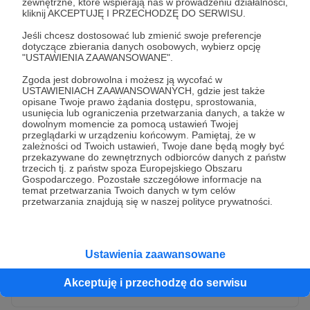
zewnętrzne, które wspierają nas w prowadzeniu działalności,
kliknij AKCEPTUJĘ I PRZECHODZĘ DO SERWISU.
Jeśli chcesz dostosować lub zmienić swoje preferencje
dotyczące zbierania danych osobowych, wybierz opcję
"USTAWIENIA ZAAWANSOWANE".
Zgoda jest dobrowolna i możesz ją wycofać w
USTAWIENIACH ZAAWANSOWANYCH, gdzie jest także
opisane Twoje prawo żądania dostępu, sprostowania,
usunięcia lub ograniczenia przetwarzania danych, a także w
dowolnym momencie za pomocą ustawień Twojej
przeglądarki w urządzeniu końcowym. Pamiętaj, że w
* Wyrażam zgodę na przetwarzanie moich danych
zależności od Twoich ustawień, Twoje dane będą mogły być
osobowych przez Patronite
przekazywane do zewnętrznych odbiorców danych z państw
trzecich tj. z państw spoza Europejskiego Obszaru
Administratorem Twoich danych osobowych jest Crowd8 sp. z o.o.
rozwiń zgodę
Gospodarczego. Pozostałe szczegółowe informacje na
z siedziba w Warszawie, ul. Żwirki i Wigury 16, 02-092 Warszawa.
temat przetwarzania Twoich danych w tym celów
Twoje dane osobowe będą przetwarzane w szczególności w celu
przetwarzania znajdują się w naszej polityce prywatności.
wykonania umowy zawartej z Tobą, w tym do umożliwienia
świadczenia usługi drogą elektroniczną oraz pełnego korzystania
z platformy Patronite.pl, w tym możliwości dokonywania oraz
otrzymywania wsparcia na naszej platformie oraz dokonywania
płatności.
Ustawienia zaawansowane
Gwarantujemy spełnienie wszystkich Twoich praw wynikających
Wyślij zgłoszenie
z ogólnego rozporządzenia o ochronie danych, tj. prawo dostępu,
Akceptuję i przechodzę do serwisu
sprostowania oraz usunięcia Twoich danych, ograniczenia ich
przetwarzania, prawo do ich przenoszenia, niepodlegania