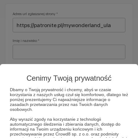
Adres url zgłaszanej strony *
Imię i nazwisko *
Adres e-mail *
Cenimy Twoją prywatność
Dbamy o Twoją prywatność i chcemy, abyś w czasie
korzystania z naszych usług czuł się komfortowo, dlatego też
Telefon *
poniżej prezentujemy Ci najważniejsze informacje o
zasadach przetwarzania przez nas Twoich danych
osobowych.
Wymagany nr telefonu, gdyby organy ścigania miały do Ciebie
Aby wyrazić zgody na korzystanie z technologii
dodatkowe pytania
automatycznego śledzenia i zbierania danych, dostęp do
informacji na Twoim urządzeniu końcowym i ich
Treść wiadomości *
przechowywanie przez Crowd8 sp. z o.o. oraz podmioty