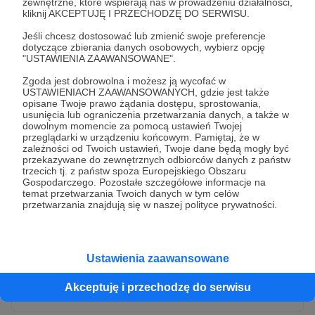
zewnętrzne, które wspierają nas w prowadzeniu działalności,
kliknij AKCEPTUJĘ I PRZECHODZĘ DO SERWISU.
Jeśli chcesz dostosować lub zmienić swoje preferencje
dotyczące zbierania danych osobowych, wybierz opcję
"USTAWIENIA ZAAWANSOWANE".
Zgoda jest dobrowolna i możesz ją wycofać w
USTAWIENIACH ZAAWANSOWANYCH, gdzie jest także
opisane Twoje prawo żądania dostępu, sprostowania,
usunięcia lub ograniczenia przetwarzania danych, a także w
dowolnym momencie za pomocą ustawień Twojej
przeglądarki w urządzeniu końcowym. Pamiętaj, że w
* Wyrażam zgodę na przetwarzanie moich danych
zależności od Twoich ustawień, Twoje dane będą mogły być
osobowych przez Patronite
przekazywane do zewnętrznych odbiorców danych z państw
trzecich tj. z państw spoza Europejskiego Obszaru
Administratorem Twoich danych osobowych jest Crowd8 sp. z o.o.
rozwiń zgodę
Gospodarczego. Pozostałe szczegółowe informacje na
z siedziba w Warszawie, ul. Żwirki i Wigury 16, 02-092 Warszawa.
temat przetwarzania Twoich danych w tym celów
Twoje dane osobowe będą przetwarzane w szczególności w celu
przetwarzania znajdują się w naszej polityce prywatności.
wykonania umowy zawartej z Tobą, w tym do umożliwienia
świadczenia usługi drogą elektroniczną oraz pełnego korzystania
z platformy Patronite.pl, w tym możliwości dokonywania oraz
otrzymywania wsparcia na naszej platformie oraz dokonywania
płatności.
Ustawienia zaawansowane
Gwarantujemy spełnienie wszystkich Twoich praw wynikających
Wyślij zgłoszenie
z ogólnego rozporządzenia o ochronie danych, tj. prawo dostępu,
Akceptuję i przechodzę do serwisu
sprostowania oraz usunięcia Twoich danych, ograniczenia ich
przetwarzania, prawo do ich przenoszenia, niepodlegania