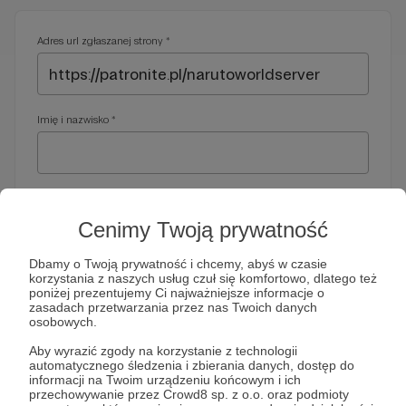
Adres url zgłaszanej strony *
Imię i nazwisko *
Adres e-mail *
Cenimy Twoją prywatność
Dbamy o Twoją prywatność i chcemy, abyś w czasie
korzystania z naszych usług czuł się komfortowo, dlatego też
Telefon *
poniżej prezentujemy Ci najważniejsze informacje o
zasadach przetwarzania przez nas Twoich danych
osobowych.
Wymagany nr telefonu, gdyby organy ścigania miały do Ciebie
Aby wyrazić zgody na korzystanie z technologii
dodatkowe pytania
automatycznego śledzenia i zbierania danych, dostęp do
informacji na Twoim urządzeniu końcowym i ich
Treść wiadomości *
przechowywanie przez Crowd8 sp. z o.o. oraz podmioty