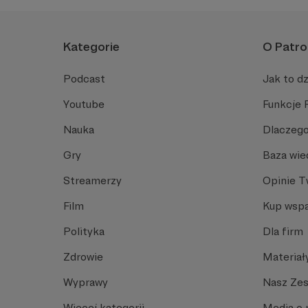
Kategorie
O Patro
Podcast
Jak to dz
Youtube
Funkcje 
Nauka
Dlaczego
Gry
Baza wie
Streamerzy
Opinie 
Film
Kup wspa
Polityka
Dla firm
Zdrowie
Materiał
Wyprawy
Nasz Ze
Więcej kategorii
Media o 