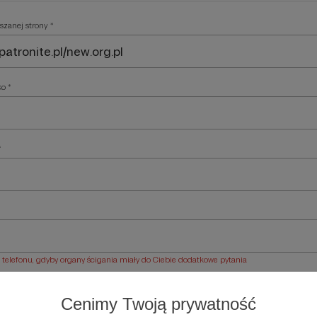
szanej strony *
ko *
*
elefonu, gdyby organy ścigania miały do Ciebie dodatkowe pytania
ości *
Cenimy Twoją prywatność