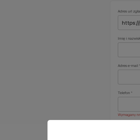
Adres url zgła
Imię i nazwis
Adres e-mail 
Telefon *
Wymagany nr t
Treść wiadom