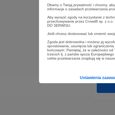
Dbamy o Twoją prywatność i chcemy, abyś 
informacje o zasadach przetwarzania pr
Aby wyrazić zgody na korzystanie z techn
przechowywanie przez Crowd8 sp. z o.o.
DO SERWISU.
Jeśli chcesz dostosować lub zmienić sw
Zgoda jest dobrowolna i możesz ją wyc
* Wyra
sprostowania, usunięcia lub ograniczeni
Adminis
końcowym. Pamiętaj, że w zależności od
rozwi
Wigury
trzecich tj. z państw spoza Europejskie
umowy 
celów przetwarzania znajdują się w naszej
korzys
platfo
Gwaran
Ustawienia zaaw
danych,
prawo 
profil
Rejest
założen