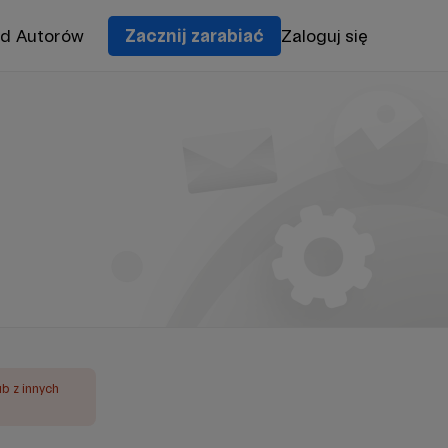
od Autorów
Zacznij zarabiać
Zaloguj się
ub z innych