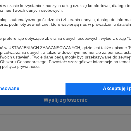
w czasie korzystania z naszych usług czuł się komfortowo, dlatego te
zez nas Twoich danych osobowych.
ologii automatycznego śledzenia i zbierania danych, dostęp do inform
 oraz podmioty zewnętrzne, które wspierają nas w prowadzeniu dział
oje preferencje dotyczące zbierania danych osobowych, wybierz op
ofać w USTAWIENIACH ZAAWANSOWANYCH, gdzie jest także opisane Tw
żam zgodę na przetwarzanie moich danych osobowych przez Patronit
a przetwarzania danych, a także w dowolnym momencie za pomocą usta
tratorem Twoich danych osobowych jest Crowd8 sp. z o.o. z siedziba w Warszawie, ul. Ż
 Twoich ustawień, Twoje dane będą mogły być przekazywane do zewnę
ń zgodę
 16, 02-092 Warszawa. Twoje dane osobowe będą przetwarzane w szczególności w cel
go Obszaru Gospodarczego. Pozostałe szczegółowe informacje na temat
zawartej z Tobą, w tym do umożliwienia świadczenia usługi drogą elektroniczną oraz
 polityce prywatności.
tania z platformy Patronite.pl, w tym możliwości dokonywania oraz otrzymywania wspar
rmie oraz dokonywania płatności.
tujemy spełnienie wszystkich Twoich praw wynikających z ogólnego rozporządzenia o
ansowane
Akceptuję i 
 tj. prawo dostępu, sprostowania oraz usunięcia Twoich danych, ograniczenia ich prze
do ich przenoszenia, niepodlegania zautomatyzowanemu podejmowaniu decyzji, w ty
owaniu, a także prawo wyrażenia sprzeciwu wobec przetwarzania Twoich danych osobow
Wyślij zgłoszenie
racja dla osób niepełnoletnich możliwa jest po przekazaniu podpisanego formularza "
ie konta przez osobę niepełnoletnią", formularz dostępny jest na stronie regulaminu Pat