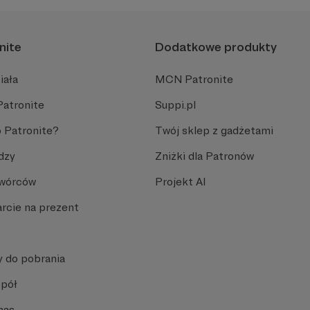
nite
Dodatkowe produkty
iała
MCN Patronite
Patronite
Suppi.pl
 Patronite?
Twój sklep z gadżetami
dzy
Zniżki dla Patronów
Twórców
Projekt AI
rcie na prezent
y do pobrania
spół
nas