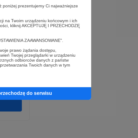
ż poniżej prezentujemy Ci najważniejsze
acji na Twoim urządzeniu końcowym i ich
alności, kliknij AKCEPTUJĘ I PRZECHODZĘ
cję "USTAWIENIA ZAAWANSOWANE".
oje prawo żądania dostępu,
e
wień Twojej przeglądarki w urządzeniu
wirki i
trznych odbiorców danych z państw
u wykonania
 przetwarzania Twoich danych w tym
 pełnego
cia na naszej
 ochronie
przechodzę do serwisu
twarzania,
m
ych.
Zgodna na
ronite.pl.