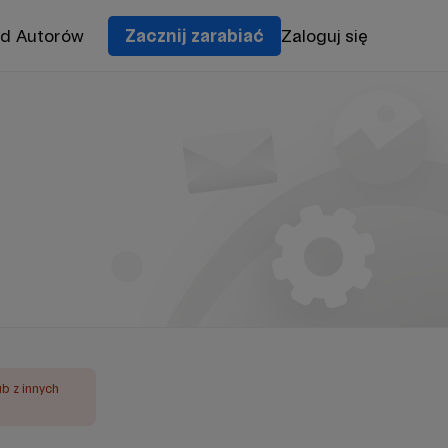
od Autorów
Zacznij zarabiać
Zaloguj się
ub z innych