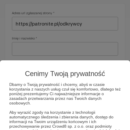
Adres url zgłaszanej strony *
Imię i nazwisko *
Adres e-mail *
Cenimy Twoją prywatność
Dbamy o Twoją prywatność i chcemy, abyś w czasie
korzystania z naszych usług czuł się komfortowo, dlatego też
Telefon *
poniżej prezentujemy Ci najważniejsze informacje o
zasadach przetwarzania przez nas Twoich danych
osobowych.
Wymagany nr telefonu, gdyby organy ścigania miały do Ciebie
Aby wyrazić zgody na korzystanie z technologii
dodatkowe pytania
automatycznego śledzenia i zbierania danych, dostęp do
informacji na Twoim urządzeniu końcowym i ich
Treść wiadomości *
przechowywanie przez Crowd8 sp. z o.o. oraz podmioty