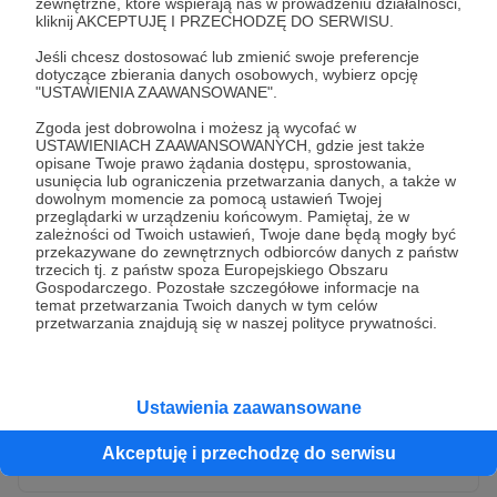
zewnętrzne, które wspierają nas w prowadzeniu działalności,
kliknij AKCEPTUJĘ I PRZECHODZĘ DO SERWISU.
Jeśli chcesz dostosować lub zmienić swoje preferencje
dotyczące zbierania danych osobowych, wybierz opcję
"USTAWIENIA ZAAWANSOWANE".
Zgoda jest dobrowolna i możesz ją wycofać w
USTAWIENIACH ZAAWANSOWANYCH, gdzie jest także
opisane Twoje prawo żądania dostępu, sprostowania,
usunięcia lub ograniczenia przetwarzania danych, a także w
dowolnym momencie za pomocą ustawień Twojej
przeglądarki w urządzeniu końcowym. Pamiętaj, że w
* Wyrażam zgodę na przetwarzanie moich danych
zależności od Twoich ustawień, Twoje dane będą mogły być
osobowych przez Patronite
przekazywane do zewnętrznych odbiorców danych z państw
trzecich tj. z państw spoza Europejskiego Obszaru
Administratorem Twoich danych osobowych jest Crowd8 sp. z o.o.
rozwiń zgodę
Gospodarczego. Pozostałe szczegółowe informacje na
z siedziba w Warszawie, ul. Żwirki i Wigury 16, 02-092 Warszawa.
temat przetwarzania Twoich danych w tym celów
Twoje dane osobowe będą przetwarzane w szczególności w celu
przetwarzania znajdują się w naszej polityce prywatności.
wykonania umowy zawartej z Tobą, w tym do umożliwienia
świadczenia usługi drogą elektroniczną oraz pełnego korzystania
z platformy Patronite.pl, w tym możliwości dokonywania oraz
otrzymywania wsparcia na naszej platformie oraz dokonywania
płatności.
Ustawienia zaawansowane
Gwarantujemy spełnienie wszystkich Twoich praw wynikających
Wyślij zgłoszenie
z ogólnego rozporządzenia o ochronie danych, tj. prawo dostępu,
Akceptuję i przechodzę do serwisu
sprostowania oraz usunięcia Twoich danych, ograniczenia ich
przetwarzania, prawo do ich przenoszenia, niepodlegania