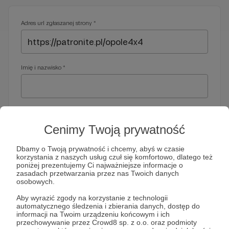
Adres url zgłaszanej strony *
Imię i nazwisko *
Adres e-mail *
Cenimy Twoją prywatność
Dbamy o Twoją prywatność i chcemy, abyś w czasie
korzystania z naszych usług czuł się komfortowo, dlatego też
Telefon *
poniżej prezentujemy Ci najważniejsze informacje o
zasadach przetwarzania przez nas Twoich danych
osobowych.
Wymagany nr telefonu, gdyby organy ścigania miały do Ciebie
Aby wyrazić zgody na korzystanie z technologii
dodatkowe pytania
automatycznego śledzenia i zbierania danych, dostęp do
informacji na Twoim urządzeniu końcowym i ich
Treść wiadomości *
przechowywanie przez Crowd8 sp. z o.o. oraz podmioty