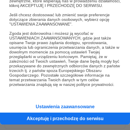
zewnętrzne, które wspierają nas w prowadzeniu działalności,
kliknij AKCEPTUJĘ I PRZECHODZĘ DO SERWISU.
Jeśli chcesz dostosować lub zmienić swoje preferencje
dotyczące zbierania danych osobowych, wybierz opcję
"USTAWIENIA ZAAWANSOWANE".
Zgoda jest dobrowolna i możesz ją wycofać w
USTAWIENIACH ZAAWANSOWANYCH, gdzie jest także
opisane Twoje prawo żądania dostępu, sprostowania,
usunięcia lub ograniczenia przetwarzania danych, a także w
dowolnym momencie za pomocą ustawień Twojej
przeglądarki w urządzeniu końcowym. Pamiętaj, że w
* Wyrażam zgodę na przetwarzanie moich danych
zależności od Twoich ustawień, Twoje dane będą mogły być
osobowych przez Patronite
przekazywane do zewnętrznych odbiorców danych z państw
trzecich tj. z państw spoza Europejskiego Obszaru
Administratorem Twoich danych osobowych jest Crowd8 sp. z o.o.
rozwiń zgodę
Gospodarczego. Pozostałe szczegółowe informacje na
z siedziba w Warszawie, ul. Żwirki i Wigury 16, 02-092 Warszawa.
temat przetwarzania Twoich danych w tym celów
Twoje dane osobowe będą przetwarzane w szczególności w celu
przetwarzania znajdują się w naszej polityce prywatności.
wykonania umowy zawartej z Tobą, w tym do umożliwienia
świadczenia usługi drogą elektroniczną oraz pełnego korzystania
z platformy Patronite.pl, w tym możliwości dokonywania oraz
otrzymywania wsparcia na naszej platformie oraz dokonywania
płatności.
Ustawienia zaawansowane
Gwarantujemy spełnienie wszystkich Twoich praw wynikających
Wyślij zgłoszenie
z ogólnego rozporządzenia o ochronie danych, tj. prawo dostępu,
Akceptuję i przechodzę do serwisu
sprostowania oraz usunięcia Twoich danych, ograniczenia ich
przetwarzania, prawo do ich przenoszenia, niepodlegania