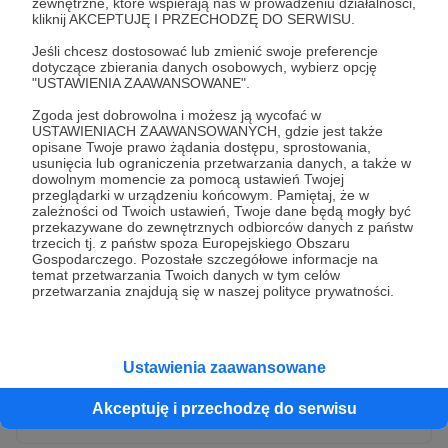
zewnętrzne, które wspierają nas w prowadzeniu działalności,
kliknij AKCEPTUJĘ I PRZECHODZĘ DO SERWISU.
Jeśli chcesz dostosować lub zmienić swoje preferencje
dotyczące zbierania danych osobowych, wybierz opcję
"USTAWIENIA ZAAWANSOWANE".
Zgoda jest dobrowolna i możesz ją wycofać w
USTAWIENIACH ZAAWANSOWANYCH, gdzie jest także
opisane Twoje prawo żądania dostępu, sprostowania,
usunięcia lub ograniczenia przetwarzania danych, a także w
dowolnym momencie za pomocą ustawień Twojej
przeglądarki w urządzeniu końcowym. Pamiętaj, że w
* Wyrażam zgodę na przetwarzanie moich danych
zależności od Twoich ustawień, Twoje dane będą mogły być
osobowych przez Patronite
przekazywane do zewnętrznych odbiorców danych z państw
trzecich tj. z państw spoza Europejskiego Obszaru
Administratorem Twoich danych osobowych jest Crowd8 sp. z o.o.
rozwiń zgodę
Gospodarczego. Pozostałe szczegółowe informacje na
z siedziba w Warszawie, ul. Żwirki i Wigury 16, 02-092 Warszawa.
temat przetwarzania Twoich danych w tym celów
Twoje dane osobowe będą przetwarzane w szczególności w celu
przetwarzania znajdują się w naszej polityce prywatności.
wykonania umowy zawartej z Tobą, w tym do umożliwienia
świadczenia usługi drogą elektroniczną oraz pełnego korzystania
z platformy Patronite.pl, w tym możliwości dokonywania oraz
otrzymywania wsparcia na naszej platformie oraz dokonywania
płatności.
Ustawienia zaawansowane
Gwarantujemy spełnienie wszystkich Twoich praw wynikających
Wyślij zgłoszenie
z ogólnego rozporządzenia o ochronie danych, tj. prawo dostępu,
Akceptuję i przechodzę do serwisu
sprostowania oraz usunięcia Twoich danych, ograniczenia ich
przetwarzania, prawo do ich przenoszenia, niepodlegania