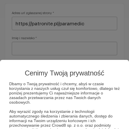
Adres url zgłaszanej strony *
Imię i nazwisko *
Adres e-mail *
Cenimy Twoją prywatność
Dbamy o Twoją prywatność i chcemy, abyś w czasie
korzystania z naszych usług czuł się komfortowo, dlatego też
Telefon *
poniżej prezentujemy Ci najważniejsze informacje o
zasadach przetwarzania przez nas Twoich danych
osobowych.
Wymagany nr telefonu, gdyby organy ścigania miały do Ciebie
Aby wyrazić zgody na korzystanie z technologii
dodatkowe pytania
automatycznego śledzenia i zbierania danych, dostęp do
informacji na Twoim urządzeniu końcowym i ich
Treść wiadomości *
przechowywanie przez Crowd8 sp. z o.o. oraz podmioty