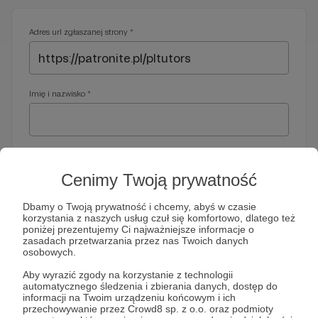
Adres url zgłaszanej strony *
Imię i nazwisko *
Adres e-mail *
Cenimy Twoją prywatność
Dbamy o Twoją prywatność i chcemy, abyś w czasie
korzystania z naszych usług czuł się komfortowo, dlatego też
Telefon *
poniżej prezentujemy Ci najważniejsze informacje o
zasadach przetwarzania przez nas Twoich danych
osobowych.
Wymagany nr telefonu, gdyby organy ścigania miały do Ciebie
Aby wyrazić zgody na korzystanie z technologii
dodatkowe pytania
automatycznego śledzenia i zbierania danych, dostęp do
informacji na Twoim urządzeniu końcowym i ich
Treść wiadomości *
przechowywanie przez Crowd8 sp. z o.o. oraz podmioty