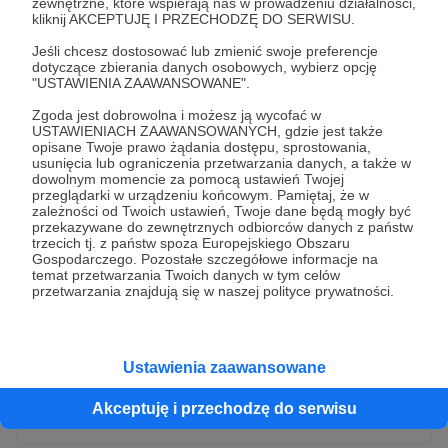
zewnętrzne, które wspierają nas w prowadzeniu działalności,
kliknij AKCEPTUJĘ I PRZECHODZĘ DO SERWISU.
Jeśli chcesz dostosować lub zmienić swoje preferencje
dotyczące zbierania danych osobowych, wybierz opcję
"USTAWIENIA ZAAWANSOWANE".
Zgoda jest dobrowolna i możesz ją wycofać w
USTAWIENIACH ZAAWANSOWANYCH, gdzie jest także
opisane Twoje prawo żądania dostępu, sprostowania,
usunięcia lub ograniczenia przetwarzania danych, a także w
dowolnym momencie za pomocą ustawień Twojej
przeglądarki w urządzeniu końcowym. Pamiętaj, że w
* Wyrażam zgodę na przetwarzanie moich danych
zależności od Twoich ustawień, Twoje dane będą mogły być
osobowych przez Patronite
przekazywane do zewnętrznych odbiorców danych z państw
trzecich tj. z państw spoza Europejskiego Obszaru
Administratorem Twoich danych osobowych jest Crowd8 sp. z o.o.
rozwiń zgodę
Gospodarczego. Pozostałe szczegółowe informacje na
z siedziba w Warszawie, ul. Żwirki i Wigury 16, 02-092 Warszawa.
temat przetwarzania Twoich danych w tym celów
Twoje dane osobowe będą przetwarzane w szczególności w celu
przetwarzania znajdują się w naszej polityce prywatności.
wykonania umowy zawartej z Tobą, w tym do umożliwienia
świadczenia usługi drogą elektroniczną oraz pełnego korzystania
z platformy Patronite.pl, w tym możliwości dokonywania oraz
otrzymywania wsparcia na naszej platformie oraz dokonywania
płatności.
Ustawienia zaawansowane
Gwarantujemy spełnienie wszystkich Twoich praw wynikających
Wyślij zgłoszenie
z ogólnego rozporządzenia o ochronie danych, tj. prawo dostępu,
Akceptuję i przechodzę do serwisu
sprostowania oraz usunięcia Twoich danych, ograniczenia ich
przetwarzania, prawo do ich przenoszenia, niepodlegania