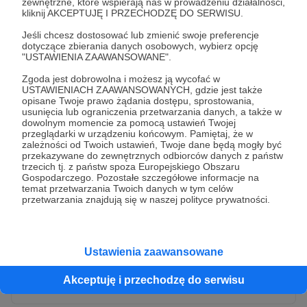
zewnętrzne, które wspierają nas w prowadzeniu działalności,
kliknij AKCEPTUJĘ I PRZECHODZĘ DO SERWISU.
Jeśli chcesz dostosować lub zmienić swoje preferencje
dotyczące zbierania danych osobowych, wybierz opcję
"USTAWIENIA ZAAWANSOWANE".
Zgoda jest dobrowolna i możesz ją wycofać w
USTAWIENIACH ZAAWANSOWANYCH, gdzie jest także
opisane Twoje prawo żądania dostępu, sprostowania,
usunięcia lub ograniczenia przetwarzania danych, a także w
dowolnym momencie za pomocą ustawień Twojej
przeglądarki w urządzeniu końcowym. Pamiętaj, że w
* Wyrażam zgodę na przetwarzanie moich danych
zależności od Twoich ustawień, Twoje dane będą mogły być
osobowych przez Patronite
przekazywane do zewnętrznych odbiorców danych z państw
trzecich tj. z państw spoza Europejskiego Obszaru
Administratorem Twoich danych osobowych jest Crowd8 sp. z o.o.
rozwiń zgodę
Gospodarczego. Pozostałe szczegółowe informacje na
z siedziba w Warszawie, ul. Żwirki i Wigury 16, 02-092 Warszawa.
temat przetwarzania Twoich danych w tym celów
Twoje dane osobowe będą przetwarzane w szczególności w celu
przetwarzania znajdują się w naszej polityce prywatności.
wykonania umowy zawartej z Tobą, w tym do umożliwienia
świadczenia usługi drogą elektroniczną oraz pełnego korzystania
z platformy Patronite.pl, w tym możliwości dokonywania oraz
otrzymywania wsparcia na naszej platformie oraz dokonywania
płatności.
Ustawienia zaawansowane
Gwarantujemy spełnienie wszystkich Twoich praw wynikających
Wyślij zgłoszenie
z ogólnego rozporządzenia o ochronie danych, tj. prawo dostępu,
Akceptuję i przechodzę do serwisu
sprostowania oraz usunięcia Twoich danych, ograniczenia ich
przetwarzania, prawo do ich przenoszenia, niepodlegania