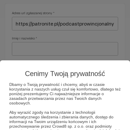
Adres url zgłaszanej strony *
Imię i nazwisko *
Adres e-mail *
Cenimy Twoją prywatność
Dbamy o Twoją prywatność i chcemy, abyś w czasie
korzystania z naszych usług czuł się komfortowo, dlatego też
Telefon *
poniżej prezentujemy Ci najważniejsze informacje o
zasadach przetwarzania przez nas Twoich danych
osobowych.
Wymagany nr telefonu, gdyby organy ścigania miały do Ciebie
Aby wyrazić zgody na korzystanie z technologii
dodatkowe pytania
automatycznego śledzenia i zbierania danych, dostęp do
informacji na Twoim urządzeniu końcowym i ich
Treść wiadomości *
przechowywanie przez Crowd8 sp. z o.o. oraz podmioty