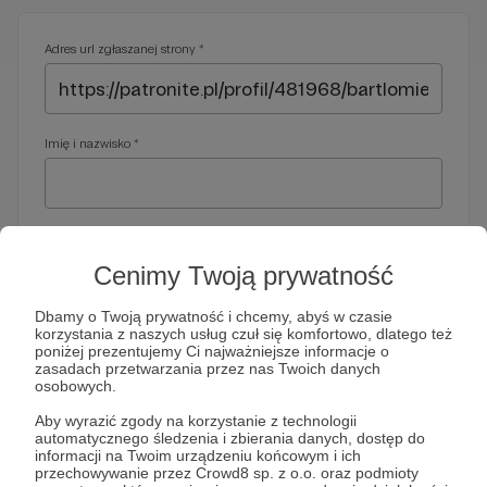
Adres url zgłaszanej strony *
Imię i nazwisko *
Adres e-mail *
Cenimy Twoją prywatność
Dbamy o Twoją prywatność i chcemy, abyś w czasie
korzystania z naszych usług czuł się komfortowo, dlatego też
Telefon *
poniżej prezentujemy Ci najważniejsze informacje o
zasadach przetwarzania przez nas Twoich danych
osobowych.
Wymagany nr telefonu, gdyby organy ścigania miały do Ciebie
Aby wyrazić zgody na korzystanie z technologii
dodatkowe pytania
automatycznego śledzenia i zbierania danych, dostęp do
informacji na Twoim urządzeniu końcowym i ich
Treść wiadomości *
przechowywanie przez Crowd8 sp. z o.o. oraz podmioty