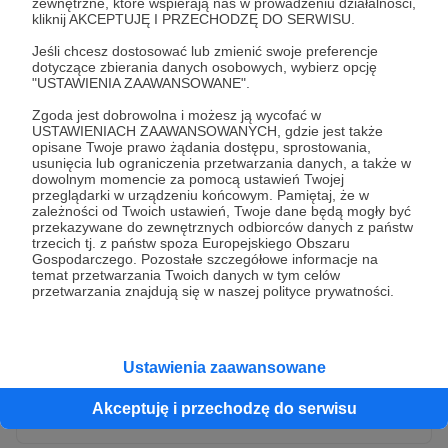
zewnętrzne, które wspierają nas w prowadzeniu działalności,
kliknij AKCEPTUJĘ I PRZECHODZĘ DO SERWISU.
Jeśli chcesz dostosować lub zmienić swoje preferencje
dotyczące zbierania danych osobowych, wybierz opcję
"USTAWIENIA ZAAWANSOWANE".
Zgoda jest dobrowolna i możesz ją wycofać w
USTAWIENIACH ZAAWANSOWANYCH, gdzie jest także
opisane Twoje prawo żądania dostępu, sprostowania,
usunięcia lub ograniczenia przetwarzania danych, a także w
dowolnym momencie za pomocą ustawień Twojej
przeglądarki w urządzeniu końcowym. Pamiętaj, że w
* Wyrażam zgodę na przetwarzanie moich danych
zależności od Twoich ustawień, Twoje dane będą mogły być
osobowych przez Patronite
przekazywane do zewnętrznych odbiorców danych z państw
trzecich tj. z państw spoza Europejskiego Obszaru
Administratorem Twoich danych osobowych jest Crowd8 sp. z o.o.
rozwiń zgodę
Gospodarczego. Pozostałe szczegółowe informacje na
z siedziba w Warszawie, ul. Żwirki i Wigury 16, 02-092 Warszawa.
temat przetwarzania Twoich danych w tym celów
Twoje dane osobowe będą przetwarzane w szczególności w celu
przetwarzania znajdują się w naszej polityce prywatności.
wykonania umowy zawartej z Tobą, w tym do umożliwienia
świadczenia usługi drogą elektroniczną oraz pełnego korzystania
z platformy Patronite.pl, w tym możliwości dokonywania oraz
otrzymywania wsparcia na naszej platformie oraz dokonywania
płatności.
Ustawienia zaawansowane
Gwarantujemy spełnienie wszystkich Twoich praw wynikających
Wyślij zgłoszenie
z ogólnego rozporządzenia o ochronie danych, tj. prawo dostępu,
Akceptuję i przechodzę do serwisu
sprostowania oraz usunięcia Twoich danych, ograniczenia ich
przetwarzania, prawo do ich przenoszenia, niepodlegania