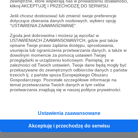
zewnętrzne, które wspierają nas w prowadzeniu działalności,
kliknij AKCEPTUJĘ I PRZECHODZĘ DO SERWISU.
Jeśli chcesz dostosować lub zmienić swoje preferencje
dotyczące zbierania danych osobowych, wybierz opcję
"USTAWIENIA ZAAWANSOWANE".
Zgoda jest dobrowolna i możesz ją wycofać w
USTAWIENIACH ZAAWANSOWANYCH, gdzie jest także
opisane Twoje prawo żądania dostępu, sprostowania,
usunięcia lub ograniczenia przetwarzania danych, a także w
dowolnym momencie za pomocą ustawień Twojej
przeglądarki w urządzeniu końcowym. Pamiętaj, że w
* Wyrażam zgodę na przetwarzanie moich danych
zależności od Twoich ustawień, Twoje dane będą mogły być
osobowych przez Patronite
przekazywane do zewnętrznych odbiorców danych z państw
trzecich tj. z państw spoza Europejskiego Obszaru
Administratorem Twoich danych osobowych jest Crowd8 sp. z o.o.
rozwiń zgodę
Gospodarczego. Pozostałe szczegółowe informacje na
z siedziba w Warszawie, ul. Żwirki i Wigury 16, 02-092 Warszawa.
temat przetwarzania Twoich danych w tym celów
Twoje dane osobowe będą przetwarzane w szczególności w celu
przetwarzania znajdują się w naszej polityce prywatności.
wykonania umowy zawartej z Tobą, w tym do umożliwienia
świadczenia usługi drogą elektroniczną oraz pełnego korzystania
z platformy Patronite.pl, w tym możliwości dokonywania oraz
otrzymywania wsparcia na naszej platformie oraz dokonywania
płatności.
Ustawienia zaawansowane
Gwarantujemy spełnienie wszystkich Twoich praw wynikających
Wyślij zgłoszenie
z ogólnego rozporządzenia o ochronie danych, tj. prawo dostępu,
Akceptuję i przechodzę do serwisu
sprostowania oraz usunięcia Twoich danych, ograniczenia ich
przetwarzania, prawo do ich przenoszenia, niepodlegania