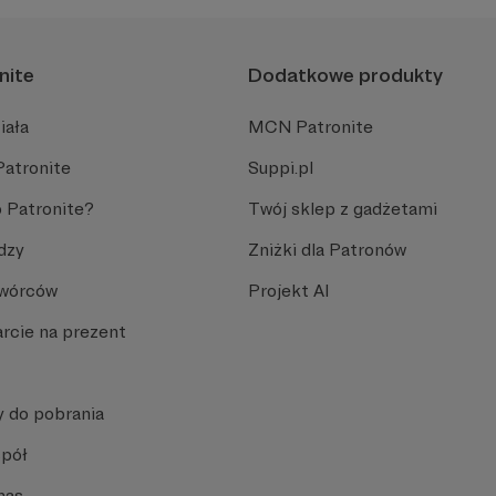
nite
Dodatkowe produkty
iała
MCN Patronite
Patronite
Suppi.pl
 Patronite?
Twój sklep z gadżetami
dzy
Zniżki dla Patronów
Twórców
Projekt AI
rcie na prezent
y do pobrania
spół
nas