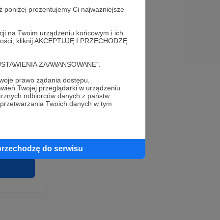
ż poniżej prezentujemy Ci najważniejsze
acji na Twoim urządzeniu końcowym i ich
alności, kliknij AKCEPTUJĘ I PRZECHODZĘ
cję "USTAWIENIA ZAAWANSOWANE".
oje prawo żądania dostępu,
e
wień Twojej przeglądarki w urządzeniu
wirki i
trznych odbiorców danych z państw
u wykonania
 przetwarzania Twoich danych w tym
 pełnego
cia na naszej
 ochronie
przechodzę do serwisu
twarzania,
m
ych.
Zgodna na
ronite.pl.