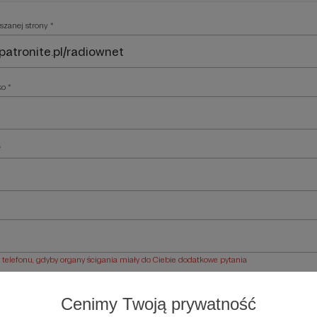
szanej strony *
ko *
*
elefonu, gdyby organy ścigania miały do Ciebie dodatkowe pytania
ości *
Cenimy Twoją prywatność