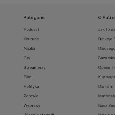
Kategorie
O Patro
Podcast
Jak to dz
Youtube
Funkcje 
Nauka
Dlaczego
Gry
Baza wie
Streamerzy
Opinie 
Film
Kup wspa
Polityka
Dla firm
Zdrowie
Materiał
Wyprawy
Nasz Ze
Więcej kategorii
Media o 