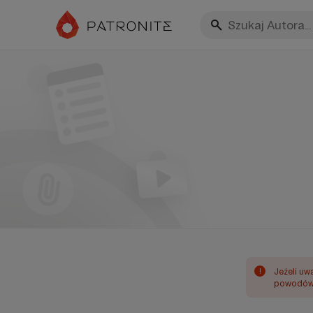
!
Jeżeli uw
powodów 