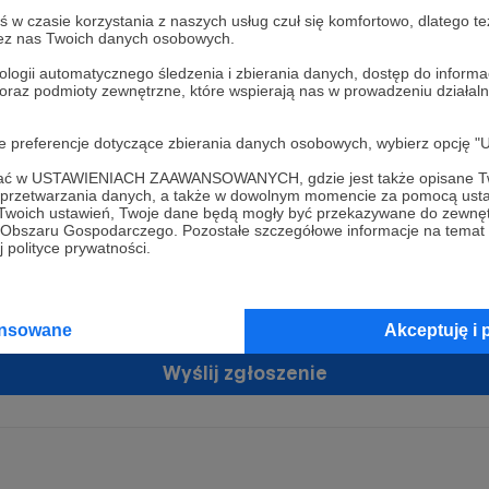
w czasie korzystania z naszych usług czuł się komfortowo, dlatego te
zez nas Twoich danych osobowych.
ologii automatycznego śledzenia i zbierania danych, dostęp do inform
 oraz podmioty zewnętrzne, które wspierają nas w prowadzeniu dział
oje preferencje dotyczące zbierania danych osobowych, wybierz op
ofać w USTAWIENIACH ZAAWANSOWANYCH, gdzie jest także opisane Tw
żam zgodę na przetwarzanie moich danych osobowych przez Patronit
a przetwarzania danych, a także w dowolnym momencie za pomocą usta
tratorem Twoich danych osobowych jest Crowd8 sp. z o.o. z siedziba w Warszawie, ul. Ż
 Twoich ustawień, Twoje dane będą mogły być przekazywane do zewnę
ń zgodę
 16, 02-092 Warszawa. Twoje dane osobowe będą przetwarzane w szczególności w cel
go Obszaru Gospodarczego. Pozostałe szczegółowe informacje na temat
zawartej z Tobą, w tym do umożliwienia świadczenia usługi drogą elektroniczną oraz
 polityce prywatności.
tania z platformy Patronite.pl, w tym możliwości dokonywania oraz otrzymywania wspar
rmie oraz dokonywania płatności.
tujemy spełnienie wszystkich Twoich praw wynikających z ogólnego rozporządzenia o
ansowane
Akceptuję i 
 tj. prawo dostępu, sprostowania oraz usunięcia Twoich danych, ograniczenia ich prze
do ich przenoszenia, niepodlegania zautomatyzowanemu podejmowaniu decyzji, w ty
owaniu, a także prawo wyrażenia sprzeciwu wobec przetwarzania Twoich danych osobow
Wyślij zgłoszenie
racja dla osób niepełnoletnich możliwa jest po przekazaniu podpisanego formularza "
ie konta przez osobę niepełnoletnią", formularz dostępny jest na stronie regulaminu Pat