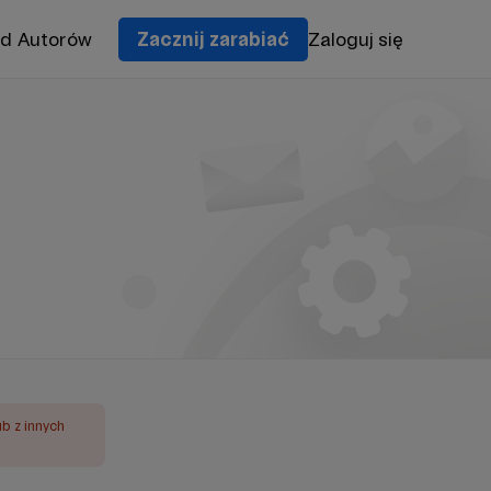
od Autorów
Zacznij zarabiać
Zaloguj się
ub z innych