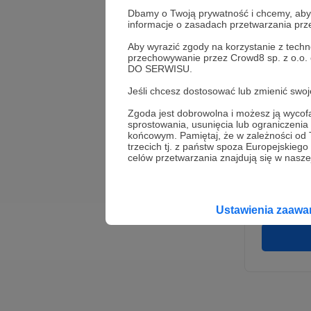
Dbamy o Twoją prywatność i chcemy, abyś 
informacje o zasadach przetwarzania pr
Aby wyrazić zgody na korzystanie z techn
przechowywanie przez Crowd8 sp. z o.o.
DO SERWISU.
Jeśli chcesz dostosować lub zmienić sw
Zgoda jest dobrowolna i możesz ją wyc
* Wyra
sprostowania, usunięcia lub ograniczeni
Adminis
końcowym. Pamiętaj, że w zależności od
rozwi
Wigury
trzecich tj. z państw spoza Europejskie
umowy 
celów przetwarzania znajdują się w naszej
korzys
platfo
Gwaran
Ustawienia zaaw
danych,
prawo 
profil
Rejest
założen