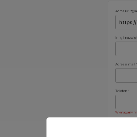
Adres url zgła
Imię i nazwis
Adres e-mail 
Telefon *
Wymagany nr t
Treść wiadom