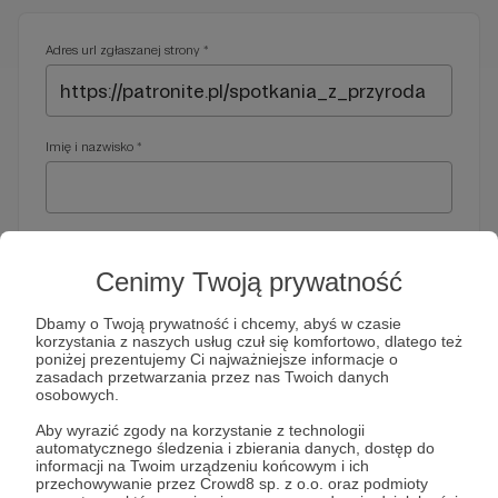
Adres url zgłaszanej strony *
Imię i nazwisko *
Adres e-mail *
Cenimy Twoją prywatność
Dbamy o Twoją prywatność i chcemy, abyś w czasie
korzystania z naszych usług czuł się komfortowo, dlatego też
Telefon *
poniżej prezentujemy Ci najważniejsze informacje o
zasadach przetwarzania przez nas Twoich danych
osobowych.
Wymagany nr telefonu, gdyby organy ścigania miały do Ciebie
Aby wyrazić zgody na korzystanie z technologii
dodatkowe pytania
automatycznego śledzenia i zbierania danych, dostęp do
informacji na Twoim urządzeniu końcowym i ich
Treść wiadomości *
przechowywanie przez Crowd8 sp. z o.o. oraz podmioty