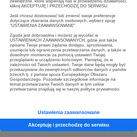
zewnętrzne, które wspierają nas w prowadzeniu działalności,
kliknij AKCEPTUJĘ I PRZECHODZĘ DO SERWISU.
Jeśli chcesz dostosować lub zmienić swoje preferencje
dotyczące zbierania danych osobowych, wybierz opcję
"USTAWIENIA ZAAWANSOWANE".
Zgoda jest dobrowolna i możesz ją wycofać w
USTAWIENIACH ZAAWANSOWANYCH, gdzie jest także
opisane Twoje prawo żądania dostępu, sprostowania,
usunięcia lub ograniczenia przetwarzania danych, a także w
dowolnym momencie za pomocą ustawień Twojej
przeglądarki w urządzeniu końcowym. Pamiętaj, że w
* Wyrażam zgodę na przetwarzanie moich danych
zależności od Twoich ustawień, Twoje dane będą mogły być
osobowych przez Patronite
przekazywane do zewnętrznych odbiorców danych z państw
trzecich tj. z państw spoza Europejskiego Obszaru
Administratorem Twoich danych osobowych jest Crowd8 sp. z o.o.
rozwiń zgodę
Gospodarczego. Pozostałe szczegółowe informacje na
z siedziba w Warszawie, ul. Żwirki i Wigury 16, 02-092 Warszawa.
temat przetwarzania Twoich danych w tym celów
Twoje dane osobowe będą przetwarzane w szczególności w celu
przetwarzania znajdują się w naszej polityce prywatności.
wykonania umowy zawartej z Tobą, w tym do umożliwienia
świadczenia usługi drogą elektroniczną oraz pełnego korzystania
z platformy Patronite.pl, w tym możliwości dokonywania oraz
otrzymywania wsparcia na naszej platformie oraz dokonywania
płatności.
Ustawienia zaawansowane
Gwarantujemy spełnienie wszystkich Twoich praw wynikających
Wyślij zgłoszenie
z ogólnego rozporządzenia o ochronie danych, tj. prawo dostępu,
Akceptuję i przechodzę do serwisu
sprostowania oraz usunięcia Twoich danych, ograniczenia ich
przetwarzania, prawo do ich przenoszenia, niepodlegania