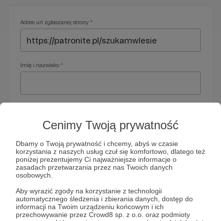
Adres url zgłaszanej strony *
Imię i nazwisko *
Adres e-mail *
Cenimy Twoją prywatność
Dbamy o Twoją prywatność i chcemy, abyś w czasie
korzystania z naszych usług czuł się komfortowo, dlatego też
Telefon *
poniżej prezentujemy Ci najważniejsze informacje o
zasadach przetwarzania przez nas Twoich danych
osobowych.
Wymagany nr telefonu, gdyby organy ścigania miały do Ciebie
Aby wyrazić zgody na korzystanie z technologii
dodatkowe pytania
automatycznego śledzenia i zbierania danych, dostęp do
informacji na Twoim urządzeniu końcowym i ich
Treść wiadomości *
przechowywanie przez Crowd8 sp. z o.o. oraz podmioty