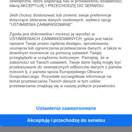
zewnętrzne, które wspierają nas w prowadzeniu działalności,
kliknij AKCEPTUJĘ I PRZECHODZĘ DO SERWISU.
Jeśli chcesz dostosować lub zmienić swoje preferencje
dotyczące zbierania danych osobowych, wybierz opcję
"USTAWIENIA ZAAWANSOWANE".
Zgoda jest dobrowolna i możesz ją wycofać w
USTAWIENIACH ZAAWANSOWANYCH, gdzie jest także
opisane Twoje prawo żądania dostępu, sprostowania,
usunięcia lub ograniczenia przetwarzania danych, a także w
dowolnym momencie za pomocą ustawień Twojej
przeglądarki w urządzeniu końcowym. Pamiętaj, że w
* Wyrażam zgodę na przetwarzanie moich danych
zależności od Twoich ustawień, Twoje dane będą mogły być
osobowych przez Patronite
przekazywane do zewnętrznych odbiorców danych z państw
trzecich tj. z państw spoza Europejskiego Obszaru
Administratorem Twoich danych osobowych jest Crowd8 sp. z o.o.
rozwiń zgodę
Gospodarczego. Pozostałe szczegółowe informacje na
z siedziba w Warszawie, ul. Żwirki i Wigury 16, 02-092 Warszawa.
temat przetwarzania Twoich danych w tym celów
Twoje dane osobowe będą przetwarzane w szczególności w celu
przetwarzania znajdują się w naszej polityce prywatności.
wykonania umowy zawartej z Tobą, w tym do umożliwienia
świadczenia usługi drogą elektroniczną oraz pełnego korzystania
z platformy Patronite.pl, w tym możliwości dokonywania oraz
otrzymywania wsparcia na naszej platformie oraz dokonywania
płatności.
Ustawienia zaawansowane
Gwarantujemy spełnienie wszystkich Twoich praw wynikających
Wyślij zgłoszenie
z ogólnego rozporządzenia o ochronie danych, tj. prawo dostępu,
Akceptuję i przechodzę do serwisu
sprostowania oraz usunięcia Twoich danych, ograniczenia ich
przetwarzania, prawo do ich przenoszenia, niepodlegania