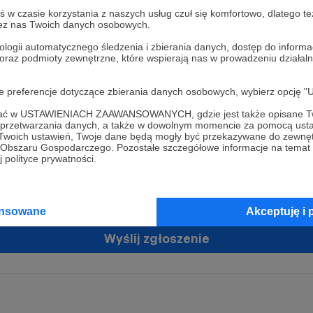
w czasie korzystania z naszych usług czuł się komfortowo, dlatego te
zez nas Twoich danych osobowych.
ologii automatycznego śledzenia i zbierania danych, dostęp do inform
 oraz podmioty zewnętrzne, które wspierają nas w prowadzeniu dział
oje preferencje dotyczące zbierania danych osobowych, wybierz op
ofać w USTAWIENIACH ZAAWANSOWANYCH, gdzie jest także opisane Tw
żam zgodę na przetwarzanie moich danych osobowych przez Patronit
a przetwarzania danych, a także w dowolnym momencie za pomocą usta
tratorem Twoich danych osobowych jest Crowd8 sp. z o.o. z siedziba w Warszawie, ul. Ż
 Twoich ustawień, Twoje dane będą mogły być przekazywane do zewnę
ń zgodę
 16, 02-092 Warszawa. Twoje dane osobowe będą przetwarzane w szczególności w cel
go Obszaru Gospodarczego. Pozostałe szczegółowe informacje na temat
zawartej z Tobą, w tym do umożliwienia świadczenia usługi drogą elektroniczną oraz
 polityce prywatności.
tania z platformy Patronite.pl, w tym możliwości dokonywania oraz otrzymywania wspar
rmie oraz dokonywania płatności.
tujemy spełnienie wszystkich Twoich praw wynikających z ogólnego rozporządzenia o
ansowane
Akceptuję i 
 tj. prawo dostępu, sprostowania oraz usunięcia Twoich danych, ograniczenia ich prze
do ich przenoszenia, niepodlegania zautomatyzowanemu podejmowaniu decyzji, w ty
owaniu, a także prawo wyrażenia sprzeciwu wobec przetwarzania Twoich danych osobow
Wyślij zgłoszenie
racja dla osób niepełnoletnich możliwa jest po przekazaniu podpisanego formularza "
ie konta przez osobę niepełnoletnią", formularz dostępny jest na stronie regulaminu Pat