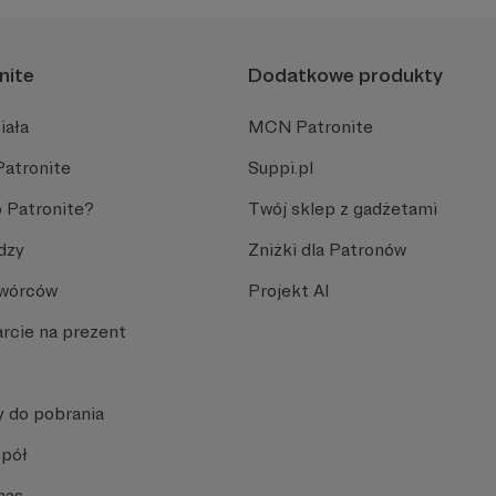
nite
Dodatkowe produkty
iała
MCN Patronite
Patronite
Suppi.pl
 Patronite?
Twój sklep z gadżetami
dzy
Zniżki dla Patronów
Twórców
Projekt AI
rcie na prezent
y do pobrania
spół
nas