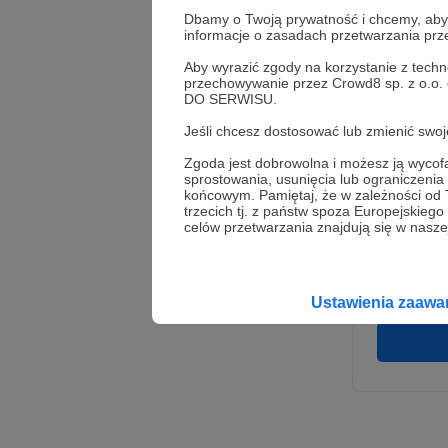
Dbamy o Twoją prywatność i chcemy, abyś 
informacje o zasadach przetwarzania pr
Aby wyrazić zgody na korzystanie z techn
przechowywanie przez Crowd8 sp. z o.o.
DO SERWISU.
Jeśli chcesz dostosować lub zmienić sw
Zgoda jest dobrowolna i możesz ją wyc
* Wyra
sprostowania, usunięcia lub ograniczeni
Adminis
końcowym. Pamiętaj, że w zależności od
rozwi
Wigury
trzecich tj. z państw spoza Europejskie
umowy 
celów przetwarzania znajdują się w naszej
korzys
platfo
Gwaran
Ustawienia zaaw
danych,
prawo 
profil
Rejest
założen