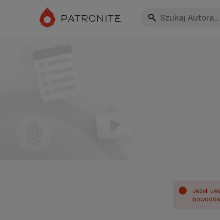
!
Jeżeli uw
powodów 