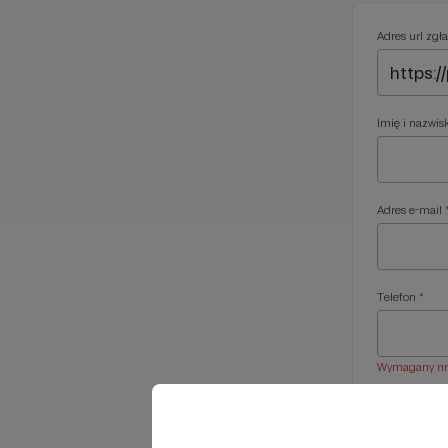
Adres url zgła
Imię i nazwis
Adres e-mail 
Telefon *
Wymagany nr t
Treść wiadom