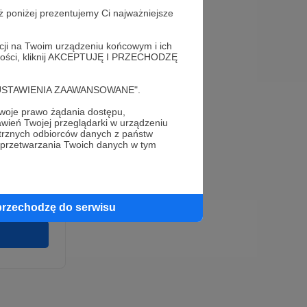
ż poniżej prezentujemy Ci najważniejsze
acji na Twoim urządzeniu końcowym i ich
alności, kliknij AKCEPTUJĘ I PRZECHODZĘ
cję "USTAWIENIA ZAAWANSOWANE".
oje prawo żądania dostępu,
e
wień Twojej przeglądarki w urządzeniu
wirki i
trznych odbiorców danych z państw
u wykonania
 przetwarzania Twoich danych w tym
 pełnego
cia na naszej
 ochronie
przechodzę do serwisu
twarzania,
m
ych.
Zgodna na
ronite.pl.