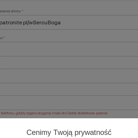
szanej strony *
ko *
*
elefonu, gdyby organy ścigania miały do Ciebie dodatkowe pytania
ości *
Cenimy Twoją prywatność