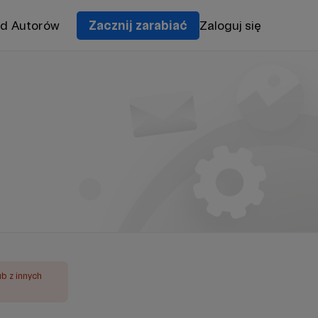
od Autorów
Zacznij zarabiać
Zaloguj się
ub z innych