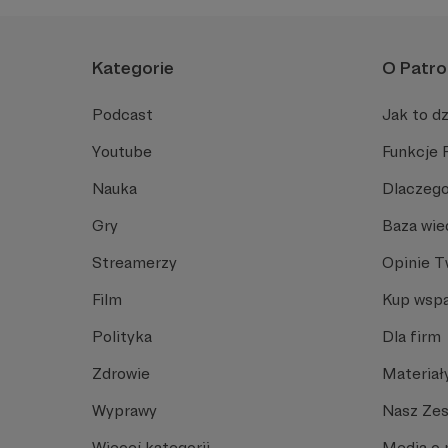
Kategorie
O Patro
Podcast
Jak to dz
Youtube
Funkcje 
Nauka
Dlaczego
Gry
Baza wie
Streamerzy
Opinie 
Film
Kup wspa
Polityka
Dla firm
Zdrowie
Materiał
Wyprawy
Nasz Ze
Więcej kategorii
Media o 