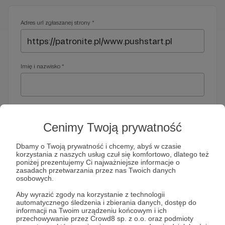
Adres url zgłaszanej strony *
Imię i nazwisko *
Adres e-mail *
Cenimy Twoją prywatność
Dbamy o Twoją prywatność i chcemy, abyś w czasie
korzystania z naszych usług czuł się komfortowo, dlatego też
Telefon *
poniżej prezentujemy Ci najważniejsze informacje o
zasadach przetwarzania przez nas Twoich danych
osobowych.
Wymagany nr telefonu, gdyby organy ścigania miały do Ciebie
Aby wyrazić zgody na korzystanie z technologii
dodatkowe pytania
automatycznego śledzenia i zbierania danych, dostęp do
informacji na Twoim urządzeniu końcowym i ich
Treść wiadomości *
przechowywanie przez Crowd8 sp. z o.o. oraz podmioty