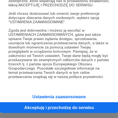
zewnętrzne, które wspierają nas w prowadzeniu działalności,
kliknij AKCEPTUJĘ I PRZECHODZĘ DO SERWISU.
Jeśli chcesz dostosować lub zmienić swoje preferencje
dotyczące zbierania danych osobowych, wybierz opcję
"USTAWIENIA ZAAWANSOWANE".
Zgoda jest dobrowolna i możesz ją wycofać w
USTAWIENIACH ZAAWANSOWANYCH, gdzie jest także
opisane Twoje prawo żądania dostępu, sprostowania,
usunięcia lub ograniczenia przetwarzania danych, a także w
dowolnym momencie za pomocą ustawień Twojej
przeglądarki w urządzeniu końcowym. Pamiętaj, że w
* Wyrażam zgodę na przetwarzanie moich danych
zależności od Twoich ustawień, Twoje dane będą mogły być
osobowych przez Patronite
przekazywane do zewnętrznych odbiorców danych z państw
trzecich tj. z państw spoza Europejskiego Obszaru
Administratorem Twoich danych osobowych jest Crowd8 sp. z o.o.
rozwiń zgodę
Gospodarczego. Pozostałe szczegółowe informacje na
z siedziba w Warszawie, ul. Żwirki i Wigury 16, 02-092 Warszawa.
temat przetwarzania Twoich danych w tym celów
Twoje dane osobowe będą przetwarzane w szczególności w celu
przetwarzania znajdują się w naszej polityce prywatności.
wykonania umowy zawartej z Tobą, w tym do umożliwienia
świadczenia usługi drogą elektroniczną oraz pełnego korzystania
z platformy Patronite.pl, w tym możliwości dokonywania oraz
otrzymywania wsparcia na naszej platformie oraz dokonywania
płatności.
Ustawienia zaawansowane
Gwarantujemy spełnienie wszystkich Twoich praw wynikających
Wyślij zgłoszenie
z ogólnego rozporządzenia o ochronie danych, tj. prawo dostępu,
Akceptuję i przechodzę do serwisu
sprostowania oraz usunięcia Twoich danych, ograniczenia ich
przetwarzania, prawo do ich przenoszenia, niepodlegania