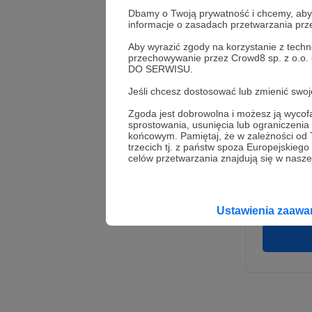
Dbamy o Twoją prywatność i chcemy, abyś 
informacje o zasadach przetwarzania pr
Aby wyrazić zgody na korzystanie z techn
przechowywanie przez Crowd8 sp. z o.o.
DO SERWISU.
Jeśli chcesz dostosować lub zmienić sw
Zgoda jest dobrowolna i możesz ją wyc
* Wyra
sprostowania, usunięcia lub ograniczeni
Adminis
końcowym. Pamiętaj, że w zależności od
rozwi
Wigury
trzecich tj. z państw spoza Europejskie
umowy 
celów przetwarzania znajdują się w naszej
korzys
platfo
Gwaran
Ustawienia zaaw
danych,
prawo 
profil
Rejest
założen