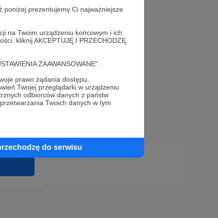
ż poniżej prezentujemy Ci najważniejsze
acji na Twoim urządzeniu końcowym i ich
alności, kliknij AKCEPTUJĘ I PRZECHODZĘ
cję "USTAWIENIA ZAAWANSOWANE".
oje prawo żądania dostępu,
e
wień Twojej przeglądarki w urządzeniu
wirki i
trznych odbiorców danych z państw
u wykonania
 przetwarzania Twoich danych w tym
 pełnego
cia na naszej
 ochronie
przechodzę do serwisu
twarzania,
m
ych.
Zgodna na
ronite.pl.