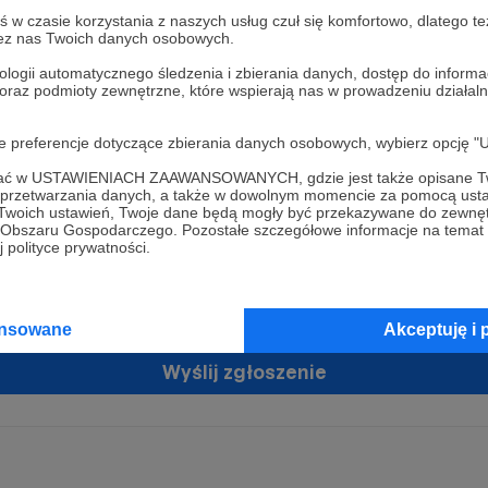
w czasie korzystania z naszych usług czuł się komfortowo, dlatego te
zez nas Twoich danych osobowych.
ologii automatycznego śledzenia i zbierania danych, dostęp do inform
 oraz podmioty zewnętrzne, które wspierają nas w prowadzeniu dział
oje preferencje dotyczące zbierania danych osobowych, wybierz op
ofać w USTAWIENIACH ZAAWANSOWANYCH, gdzie jest także opisane Tw
żam zgodę na przetwarzanie moich danych osobowych przez Patronit
a przetwarzania danych, a także w dowolnym momencie za pomocą usta
tratorem Twoich danych osobowych jest Crowd8 sp. z o.o. z siedziba w Warszawie, ul. Ż
 Twoich ustawień, Twoje dane będą mogły być przekazywane do zewnę
ń zgodę
 16, 02-092 Warszawa. Twoje dane osobowe będą przetwarzane w szczególności w cel
go Obszaru Gospodarczego. Pozostałe szczegółowe informacje na temat
zawartej z Tobą, w tym do umożliwienia świadczenia usługi drogą elektroniczną oraz
 polityce prywatności.
tania z platformy Patronite.pl, w tym możliwości dokonywania oraz otrzymywania wspar
rmie oraz dokonywania płatności.
tujemy spełnienie wszystkich Twoich praw wynikających z ogólnego rozporządzenia o
ansowane
Akceptuję i 
 tj. prawo dostępu, sprostowania oraz usunięcia Twoich danych, ograniczenia ich prze
do ich przenoszenia, niepodlegania zautomatyzowanemu podejmowaniu decyzji, w ty
owaniu, a także prawo wyrażenia sprzeciwu wobec przetwarzania Twoich danych osobow
Wyślij zgłoszenie
racja dla osób niepełnoletnich możliwa jest po przekazaniu podpisanego formularza "
ie konta przez osobę niepełnoletnią", formularz dostępny jest na stronie regulaminu Pat