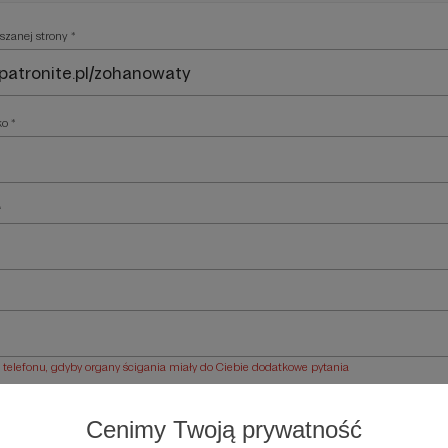
szanej strony *
ko *
*
elefonu, gdyby organy ścigania miały do Ciebie dodatkowe pytania
ości *
Cenimy Twoją prywatność