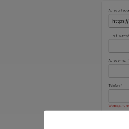
Adres url zgła
Imię i nazwis
Adres e-mail 
Telefon *
Wymagany nr t
Treść wiadom