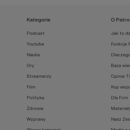
Kategorie
O Patro
Podcast
Jak to dz
Youtube
Funkcje 
Nauka
Dlaczego
Gry
Baza wie
Streamerzy
Opinie 
Film
Kup wspa
Polityka
Dla firm
Zdrowie
Materiał
Wyprawy
Nasz Ze
Więcej kategorii
Media o 