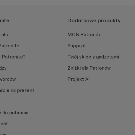
nite
Dodatkowe produkty
iała
MCN Patronite
Patronite
Suppi.pl
 Patronite?
Twój sklep z gadżetami
dzy
Zniżki dla Patronów
Twórców
Projekt AI
rcie na prezent
y do pobrania
spół
nas