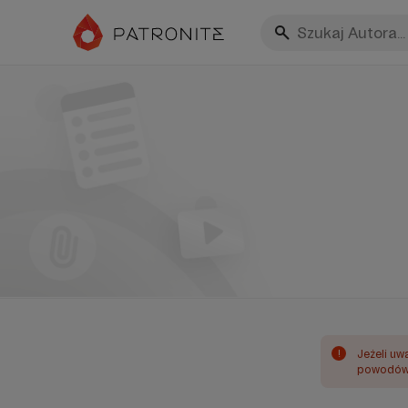
!
Jeżeli uw
powodów 