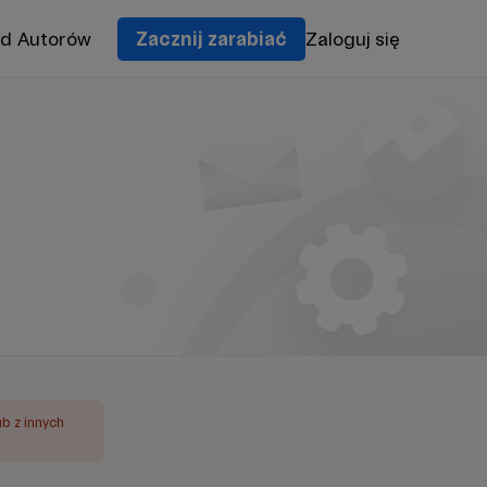
od Autorów
Zacznij zarabiać
Zaloguj się
ub z innych