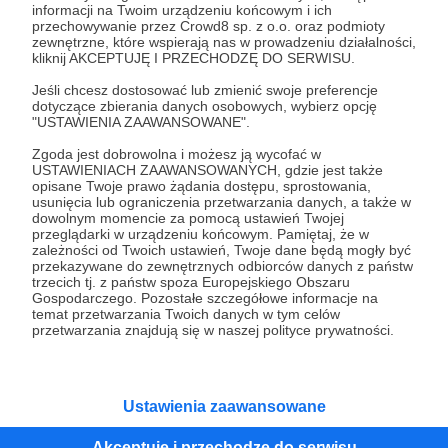
💡 Dlaczego Patronite?
informacji na Twoim urządzeniu końcowym i ich
przechowywanie przez Crowd8 sp. z o.o. oraz podmioty
zewnętrzne, które wspierają nas w prowadzeniu działalności,
kliknij AKCEPTUJĘ I PRZECHODZĘ DO SERWISU.
Bo chcemy działać jeszcze więcej – ale
niezależnie od reklam, algorytmów i
Jeśli chcesz dostosować lub zmienić swoje preferencje
sponsorów
. Dzięki Twojemu wsparciu:
dotyczące zbierania danych osobowych, wybierz opcję
"USTAWIENIA ZAAWANSOWANE".
🎥 powstają nowe klipy i profesjonalne realizacje
Zgoda jest dobrowolna i możesz ją wycofać w
Rozwiń opis
🎙️ wydajemy debiuty i składanki BEST RECORDS
USTAWIENIACH ZAAWANSOWANYCH, gdzie jest także
opisane Twoje prawo żądania dostępu, sprostowania,
📀 wracają limitowane płyty i archiwalne perełki
usunięcia lub ograniczenia przetwarzania danych, a także w
🧡 rozwijamy Szlagierową Tubę i wspieramy
dowolnym momencie za pomocą ustawień Twojej
scenę
przeglądarki w urządzeniu końcowym. Pamiętaj, że w
Słuchaj w Patronite Audio!
zależności od Twoich ustawień, Twoje dane będą mogły być
przekazywane do zewnętrznych odbiorców danych z państw
trzecich tj. z państw spoza Europejskiego Obszaru
Słuchaj
Wydawnictwo Muzyczne BEST Records
Gospodarczego. Pozostałe szczegółowe informacje na
temat przetwarzania Twoich danych w tym celów
w aplikacji Patronite Audio.
przetwarzania znajdują się w naszej polityce prywatności.
Pobierz aplikację na swój telefon lub słuchaj w
przeglądarce.
Każde wsparcie to realny wkład w przyszłość
Ustawienia zaawansowane
śląskiej muzyki!
Akceptuję i przechodzę do serwisu