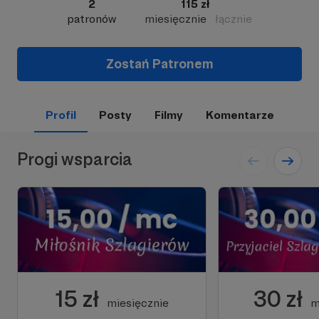
2
115 zł
patronów
miesięcznie
łącznie
Zostań Patronem
Profil
Posty
Filmy
Komentarze
Progi wsparcia
15 zł
30 zł
miesięcznie
m