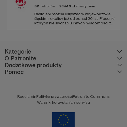
511
patronów
23440
zł
miesięcznie
Radio eM można usłyszeć w województwie
śląskim i okolicy już od ponad 20 lat. Piosenki,
których nie słychać u innych, wiadomości z
regionu, wartościowe treści, no i dobry
humor. To wszystko znajdziecie u nas.
Jesteście z nami każdego dnia, a teraz
zachęcamy - zostańcie naszymi Patronami!
Kategorie
O Patronite
Dodatkowe produkty
Pomoc
Regulamin
Polityka prywatności
Patronite Commons
Warunki korzystania z serwisu