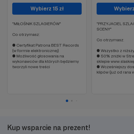
Wybierz 15 zł
Wybierz
"MIŁOŚNIK SZLAGIERÓW"
"PRZYJACIEL SZL
SCENY"
Co otrzymasz:
Co otrzymasz:
● Certyfikat Patrona BEST Records
(w formie elektronicznej)
● Wszystko z niżs
● Możliwość głosowania na
● 50% zniżki w Stre
wykonawców dla których będziemy
sklepie www.slaskiep
tworzyli nowe treści
● Wcześniejszy do
klipów (już od rana 
Kup wsparcie na prezent!