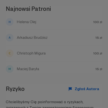
Najnowsi Patroni
Helena Olej
100 zł
Arkadiusz Brudzisz
15 zł
Christoph Migura
100 zł
Maciej Baryła
15 zł
Ryzyko
Zgłoś Autora
Chcielibyśmy Cię poinformować o ryzykach,
związanych z Twoim zaangażowaniem finansowym.