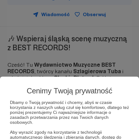
Wiadomość
Obserwuj
🎶 Wspieraj śląską scenę muzyczną
z BEST RECORDS!
Cześć! Tu
Wydawnictwo Muzyczne BEST
RECORDS
, twórcy kanału
Szlagierowa Tuba
i
właściciele sklepu
SlaskiePlyty.pl
. Od lat
wydajemy muzykę, realizujemy teledyski i
Cenimy Twoją prywatność
promujemy artystów z całej śląskiej sceny –
zarówno legendy gatunku, jak i młode talenty.
Dbamy o Twoją prywatność i chcemy, abyś w czasie
korzystania z naszych usług czuł się komfortowo, dlatego też
Naszą misją jest
tworzyć, promować i ocalić
poniżej prezentujemy Ci najważniejsze informacje o
tradycję szlagierów
, dając jej nowoczesną
zasadach przetwarzania przez nas Twoich danych
oprawę – na YouTube, CD, w streamingu i na
osobowych.
scenie.
Aby wyrazić zgody na korzystanie z technologii
automatycznego śledzenia i zbierania danych, dostęp do