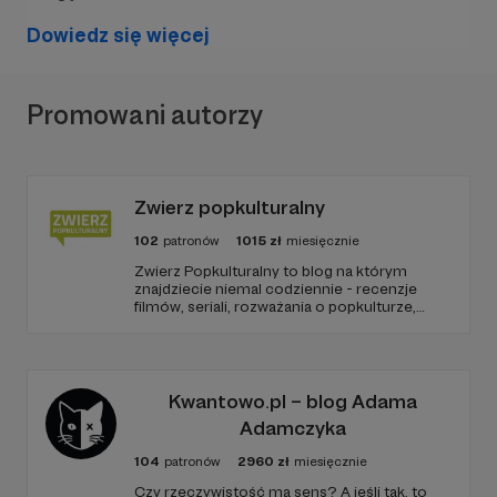
To jak, wchodzisz w to?
Razem możemy
sprawić, że nauka stanie się dla dzieci
Dowiedz się więcej
fascynującą przygodą, a nie nudnym
obowiązkiem!
Promowani autorzy
Zwierz popkulturalny
102
patronów
1015
zł
miesięcznie
Zwierz Popkulturalny to blog na którym
znajdziecie niemal codziennie - recenzje
filmów, seriali, rozważania o popkulturze,
biografie aktorów i wiele innych kulturalnych
treści. Blog został założony w 2009 roku i od
tego czasu tworzę wokół niego społeczność
ludzi, którzy lubią kulturę.
Kwantowo.pl – blog Adama
Adamczyka
104
patronów
2960
zł
miesięcznie
Czy rzeczywistość ma sens? A jeśli tak, to