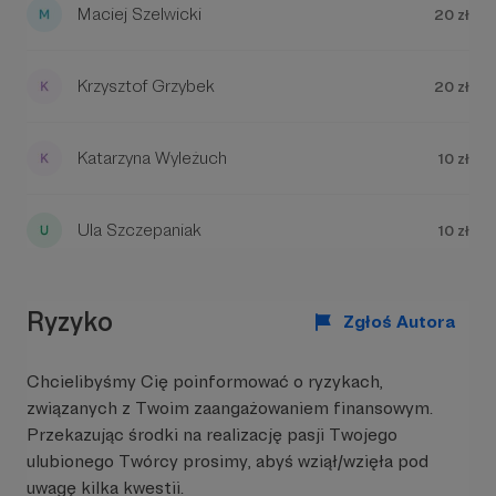
Maciej Szelwicki
20 zł
Krzysztof Grzybek
20 zł
Katarzyna Wyleżuch
10 zł
Ula Szczepaniak
10 zł
Jak możesz pomóc?
🎯 Zostań naszym Patronem - każda złotówka
przybliża nas do tworzenia jeszcze lepszych
Ryzyko
Zgłoś Autora
treści
⭐ Zostaw subskrypcję i gwiazdkę - to dodaje nam
energii i pomaga dotrzeć do większej liczby
Chcielibyśmy Cię poinformować o ryzykach,
słuchaczy
związanych z Twoim zaangażowaniem finansowym.
📣 Poleć nas znajomym - najlepsza rekomendacja
Przekazując środki na realizację pasji Twojego
to ta od zadowolonych słuchaczy!
ulubionego Twórcy prosimy, abyś wziął/wzięła pod
uwagę kilka kwestii.