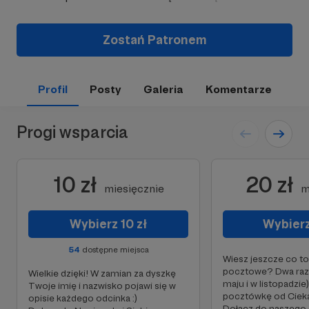
Zostań Patronem
Profil
Posty
Galeria
Komentarze
Progi wsparcia
10 zł
20 zł
miesięcznie
m
Wybierz 10 zł
Wybierz
54
dostępne miejsca
Wiesz jeszcze co to 
pocztowe? Dwa razy
Wielkie dzięki! W zamian za dyszkę
maju i w listopadzi
Twoje imię i nazwisko pojawi się w
pocztówkę od Ciek
opisie każdego odcinka :)
Dołącz do naszego 