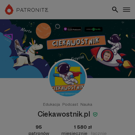
Edukacja
Podcast
Nauka
Ciekawostnik.pl
95
1 580 zł
patronów
miesięcznie
łącznie