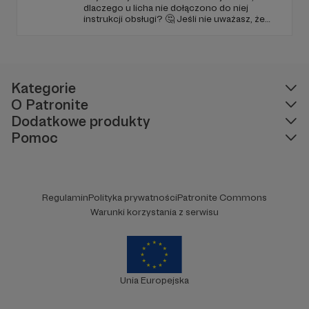
dlaczego u licha nie dołączono do niej
instrukcji obsługi? 🤔 Jeśli nie uważasz, że
ciekawość to pierwszy stopień do piekła (albo
masz to gdzieś), istnieje szansa, że się
polubimy. 🚀
Kategorie
O Patronite
Dodatkowe produkty
Pomoc
Regulamin
Polityka prywatności
Patronite Commons
Warunki korzystania z serwisu
Unia Europejska