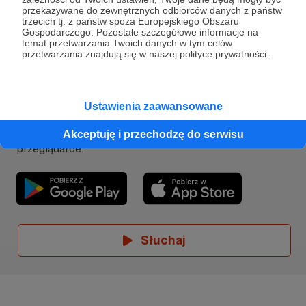
przekazywane do zewnętrznych odbiorców danych z państw
Rozwiń opis
trzecich tj. z państw spoza Europejskiego Obszaru
Gospodarczego. Pozostałe szczegółowe informacje na
temat przetwarzania Twoich danych w tym celów
przetwarzania znajdują się w naszej polityce prywatności.
Słuchaj w Patronite Audio!
Słuchaj
Ciekawostnik.pl
w aplikacji Patronite
Ustawienia zaawansowane
Wybierzcie temat, który najbardziej Was intryguje
Audio.
i wyruszcie z nami w niezapomnianą podróż pełną
Pobierz aplikację na swój telefon lub słuchaj w
Akceptuję i przechodzę do serwisu
wiedzy! A po wysłuchaniu odcinka,
przeglądarce.
porozmawiajcie o tym, czego się dowiedzieliście -
gwarantujemy, że nie tylko dzieci będą
zaskoczone!
Dlaczego Twoje wsparcie jest ważne?
Pomysłów na kolejne fascynujące serie nam nie
brakuje! Chcemy docierać do jeszcze większej
Słuchaj
liczby ciekawych świata dzieci i tworzyć content
na najwyższym poziomie. Aby to osiągnąć,
potrzebujemy: