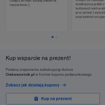
Dołącz do Nas i szukaj Siebie na
kolekcjonuj grafiki 
naszej liście ;)
kultowych serii w a
je w ramkę! I wszys
poprzednich progac
Kup wsparcie na prezent!
Podaruj znajomemu subskrypcję Autora
Ciekawostnik.pl
w formie kuponu podarunkowego.
Zobacz jak działają kupony
Kup na prezent