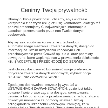
Rozbudza pasję do nauki poprzez
fascynujące ciekawostki
Cenimy Twoją prywatność
Pokazuje, że zawód naukowca to jedna z
najciekawszych przygód życia
Dbamy o Twoją prywatność i chcemy, abyś w czasie
Tworzy okazje do wspólnych rozmów i
korzystania z naszych usług czuł się komfortowo, dlatego też
odkryć w rodzinnym gronie
poniżej prezentujemy Ci najważniejsze informacje o
zasadach przetwarzania przez nas Twoich danych
osobowych.
Odkrywaj z nami świat w kilku fascynujących
Aby wyrazić zgody na korzystanie z technologii
kategoriach:
automatycznego śledzenia i zbierania danych, dostęp do
informacji na Twoim urządzeniu końcowym i ich
przechowywanie przez Crowd8 sp. z o.o. oraz podmioty
🦁 Zwierzęta - od najmniejszych owadów po
zewnętrzne, które wspierają nas w prowadzeniu działalności,
największe ssaki
kliknij AKCEPTUJĘ I PRZECHODZĘ DO SERWISU.
🚀 Kosmos - tajemnice gwiazd, planet i odległych
Jeśli chcesz dostosować lub zmienić swoje preferencje
galaktyk
dotyczące zbierania danych osobowych, wybierz opcję
💡 Wynalazcy i odkrywcy - historie ludzi, którzy
"USTAWIENIA ZAAWANSOWANE".
zmienili świat
Zgoda jest dobrowolna i możesz ją wycofać w
🦖 Dinozaury - wszystko o fascynujących
USTAWIENIACH ZAAWANSOWANYCH, gdzie jest także
prehistorycznych gigantach
opisane Twoje prawo żądania dostępu, sprostowania,
usunięcia lub ograniczenia przetwarzania danych, a także w
☎️ Historia - telefony do przeszłości i nie tylko
dowolnym momencie za pomocą ustawień Twojej
przeglądarki w urządzeniu końcowym. Pamiętaj, że w
zależności od Twoich ustawień, Twoje dane będą mogły być