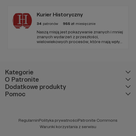
pomaga zakochać się nie tylko w gramatyce,
ale i w kulturze Włoch.
Kurier Historyczny
34
patronów
955
zł
miesięcznie
Naszą misją jest pokazywanie znanych i mniej
znanych wydarzeń z przeszłości,
wielowiekowych procesów, które mają wpływ
na nasze życie; wskazywanie błędów
poprzedników oraz przedstawianie, jakie były
wobec nich alternatywy.
Kategorie
O Patronite
Dodatkowe produkty
Pomoc
Regulamin
Polityka prywatności
Patronite Commons
Warunki korzystania z serwisu