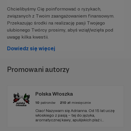
Chcielibyśmy Cię poinformować o ryzykach,
związanych z Twoim zaangażowaniem finansowym.
Przekazując środki na realizację pasji Twojego
ulubionego Twórcy prosimy, abyś wziął/wzięła pod
uwagę kilka kwestii.
Dowiedz się więcej
Promowani autorzy
Polska Włoszka
10
patronów
210
zł
miesięcznie
Ciao! Nazywam się Adrianna. Od 15 lat uczę
włoskiego z pasją – tej do języka,
aromatycznej kawy, apulijskich plaż i
domowego tiramisù. Jestem italianistką,
nauczycielką i twórczynią kursów, która