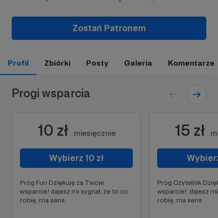
Zostań Patronem
Profil
Zbiórki
Posty
Galeria
Komentarze
Progi wsparcia
10 zł
15 zł
miesięcznie
mi
Wybierz 10 zł
Wybierz
Próg Fun Dziękuję za Twoje
Próg Czytelnik Dzię
wsparcie! dajesz mi sygnał, że to co
wsparcie!, dajesz mi
robię, ma sens.
robię, ma sens