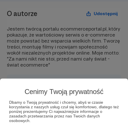
O autorze
Udostępnij
Jestem twórcą portalu ecommerceportal.pl, który
pokazuje, że wartościowy serwis o e-commerce
może powstać bez wsparcia wielkich firm. Tworzę
treści, montuję filmy i rozwijam społeczność
wokół niezależnych projektów online. Moje motto:
"Za nami nikt nie stoi, przed nami cały świat -
świat ecommerce"
Cenimy Twoją prywatność
Wiadomość
Obserwuj
Dbamy o Twoją prywatność i chcemy, abyś w czasie
korzystania z naszych usług czuł się komfortowo, dlatego też
poniżej prezentujemy Ci najważniejsze informacje o
zasadach przetwarzania przez nas Twoich danych
Cześć! Nazywam się Damir i stworzyłem
osobowych.
portal
ecommerceportal.pl
, który pokazuje, że