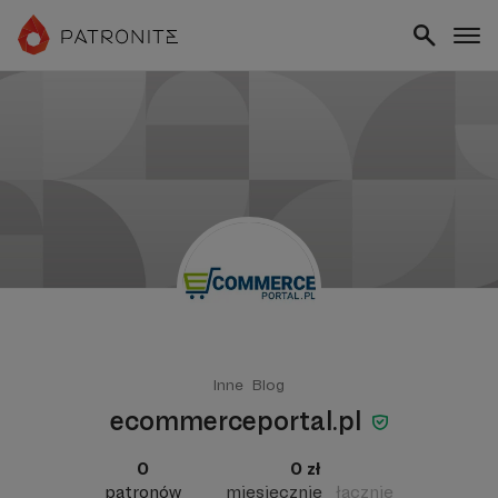
Inne
Blog
ecommerceportal.pl
0
0 zł
patronów
miesięcznie
łącznie