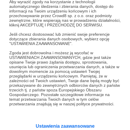
pasja i wytrwałość mogą zbudować coś
Aby wyrazić zgody na korzystanie z technologii
automatycznego śledzenia i zbierania danych, dostęp do
wartościowego – nawet bez zaplecza wielkiej
informacji na Twoim urządzeniu końcowym i ich
korporacji.
przechowywanie przez Crowd8 sp. z o.o. oraz podmioty
zewnętrzne, które wspierają nas w prowadzeniu działalności,
Od lat działam w obszarze e-commerce. Nie jako
kliknij AKCEPTUJĘ I PRZECHODZĘ DO SERWISU.
sprzedawca, nie jako twórca platformy – ale jako
Jeśli chcesz dostosować lub zmienić swoje preferencje
ktoś, kto dokumentuje, analizuje i wspiera tę
dotyczące zbierania danych osobowych, wybierz opcję
branżę z zewnątrz. Na portalu publikuję
"USTAWIENIA ZAAWANSOWANE".
aktualności, komentarze, wywiady i poradniki.
Zgoda jest dobrowolna i możesz ją wycofać w
Robię to samodzielnie – z pomocą kilku
USTAWIENIACH ZAAWANSOWANYCH, gdzie jest także
wspaniałych osób, które wspierają mnie
opisane Twoje prawo żądania dostępu, sprostowania,
usunięcia lub ograniczenia przetwarzania danych, a także w
redakcyjnie i organizacyjnie.
dowolnym momencie za pomocą ustawień Twojej
przeglądarki w urządzeniu końcowym. Pamiętaj, że w
Oprócz tego montuję filmy, prowadzę social
zależności od Twoich ustawień, Twoje dane będą mogły być
media i testuję nowe formaty treści.
Wszystko
przekazywane do zewnętrznych odbiorców danych z państw
po to, by rozwijać portal i dostarczać coraz lepsze
trzecich tj. z państw spoza Europejskiego Obszaru
Gospodarczego. Pozostałe szczegółowe informacje na
materiały.
temat przetwarzania Twoich danych w tym celów
przetwarzania znajdują się w naszej polityce prywatności.
Ale prawda jest taka, że sprzęt, na którym pracuję,
ma już swoje lata i nie radzi sobie z wymagającym
montażem wideo. Portal również wymaga
przebudowy – chcemy, by był nowoczesny,
Ustawienia zaawansowane