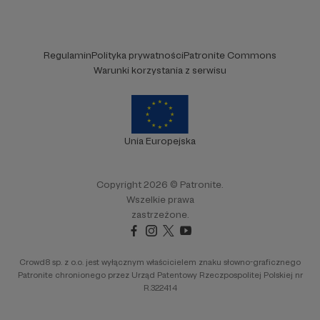
Regulamin
Polityka prywatności
Patronite Commons
Warunki korzystania z serwisu
Unia Europejska
Copyright 2026 © Patronite.
Wszelkie prawa
zastrzeżone.
Crowd8 sp. z o.o. jest wyłącznym właścicielem znaku słowno-graficznego
Patronite chronionego przez Urząd Patentowy Rzeczpospolitej Polskiej nr
R.322414