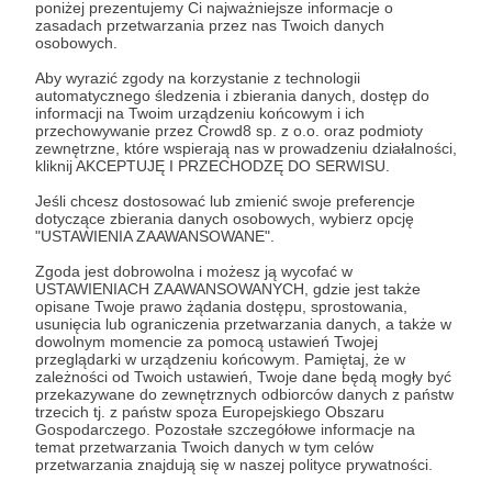
Dzięki wsparciu naszych dotychczasowych
poniżej prezentujemy Ci najważniejsze informacje o
zasadach przetwarzania przez nas Twoich danych
Partnerów i Przyjaciół, Fundacja IDYLLA
osobowych.
zrealizowała wiele znaczących projektów, które
przyniosły realne korzyści dla osób
Aby wyrazić zgody na korzystanie z technologii
automatycznego śledzenia i zbierania danych, dostęp do
potrzebujących. Zorganizowaliśmy
kilkadziesiąt
informacji na Twoim urządzeniu końcowym i ich
sesji terapeutycznych
dla osób zmagających
przechowywanie przez Crowd8 sp. z o.o. oraz podmioty
się z problemami zdrowia
zewnętrzne, które wspierają nas w prowadzeniu działalności,
kliknij AKCEPTUJĘ I PRZECHODZĘ DO SERWISU.
psychicznego,
zainicjowaliśmy programy
wspierające osoby z niepełnosprawnościami
,
Jeśli chcesz dostosować lub zmienić swoje preferencje
a także zorganizowaliśmy
warsztaty dla
dotyczące zbierania danych osobowych, wybierz opcję
rodziców
, które pomogły im w budowaniu
"USTAWIENIA ZAAWANSOWANE".
zdrowych relacji z dziećmi.
Zgoda jest dobrowolna i możesz ją wycofać w
USTAWIENIACH ZAAWANSOWANYCH, gdzie jest także
Nasze działania przyczyniły się również
opisane Twoje prawo żądania dostępu, sprostowania,
do
integracji społeczności lokalnych
poprzez
usunięcia lub ograniczenia przetwarzania danych, a także w
dowolnym momencie za pomocą ustawień Twojej
organizację wydarzeń, które zbliżyły mieszkańców
przeglądarki w urządzeniu końcowym. Pamiętaj, że w
i wspierały wzajemne relacje.
zależności od Twoich ustawień, Twoje dane będą mogły być
Dołączając do grona naszych Patronów
,
przekazywane do zewnętrznych odbiorców danych z państw
trzecich tj. z państw spoza Europejskiego Obszaru
pomagasz nam kontynuować i rozwijać te cenne
Gospodarczego. Pozostałe szczegółowe informacje na
inicjatywy, które mają realny wpływ na życie ludzi.
temat przetwarzania Twoich danych w tym celów
przetwarzania znajdują się w naszej polityce prywatności.