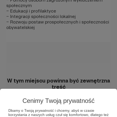
społecznym
– Edukacji i profilaktyce
– Integracji społeczności lokalnej
– Rozwoju postaw prospołecznych i społeczności
obywatelskiej
W tym miejscu powinna być zewnętrzna
treść
Aby zobaczyć treść musisz zmienić ustawienia
Cenimy Twoją prywatność
polityki prywatności
Dlaczego warto nas wspierać?
Dbamy o Twoją prywatność i chcemy, abyś w czasie
korzystania z naszych usług czuł się komfortowo, dlatego też