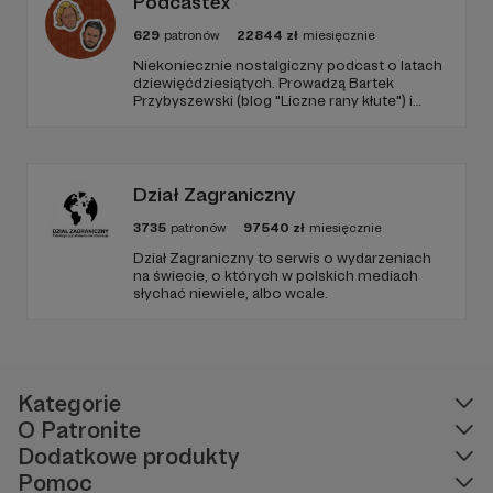
Podcastex
629
patronów
22844
zł
miesięcznie
Niekoniecznie nostalgiczny podcast o latach
dziewięćdziesiątych. Prowadzą Bartek
Przybyszewski (blog "Liczne rany kłute") i
Mateusz Witkowski (Popmoderna.pl, blog
"Popland"). Wizuale i muzyka: Michał
Kozikowski. Obróbka audio: Krzysztof
Tubilewicz. Zdjęcia: Aleksandra Nowak. Czyta:
Tadeusz Drozda.
Dział Zagraniczny
3735
patronów
97540
zł
miesięcznie
Dział Zagraniczny to serwis o wydarzeniach
na świecie, o których w polskich mediach
słychać niewiele, albo wcale.
Kategorie
O Patronite
Dodatkowe produkty
Pomoc