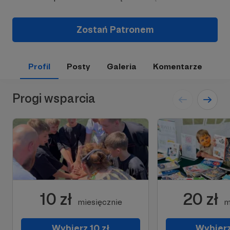
Zostań Patronem
Profil
Posty
Galeria
Komentarze
Progi wsparcia
10 zł
20 zł
miesięcznie
m
Wybierz 10 zł
Wybierz