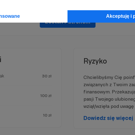
sprzyj działalność Autora
Fundacja Nowej Wspólnoty
już ter
ansowane
Akceptuję i 
Zostań Patronem
i
Ryzyko
ak
30 zł
Chcielibyśmy Cię poin
związanych z Twoim z
finansowym. Przekazując
100 zł
pasji Twojego ulubione
wziął/wzięła pod uwagę 
10 zł
Dowiedz się więcej