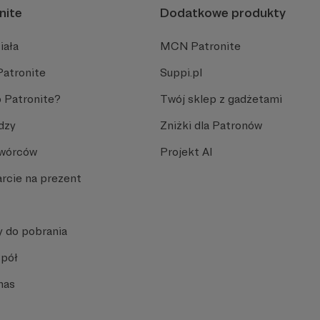
nite
Dodatkowe produkty
iała
MCN Patronite
Patronite
Suppi.pl
 Patronite?
Twój sklep z gadżetami
dzy
Zniżki dla Patronów
Twórców
Projekt AI
rcie na prezent
y do pobrania
spół
nas