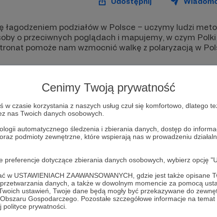
Udostępnij
Wiadom
ię łagodzeniem podziałów w Polsce – uczymy ludzi meto
oby o przeciwnych poglądach i mapujemy, w czym Polki i
patronat pomoże nam wzmocnić walkę z polaryzacją w Pol
Cenimy Twoją prywatność
w czasie korzystania z naszych usług czuł się komfortowo, dlatego te
zez nas Twoich danych osobowych.
ologii automatycznego śledzenia i zbierania danych, dostęp do inform
 oraz podmioty zewnętrzne, które wspierają nas w prowadzeniu dział
oje preferencje dotyczące zbierania danych osobowych, wybierz op
ofać w USTAWIENIACH ZAAWANSOWANYCH, gdzie jest także opisane Tw
a przetwarzania danych, a także w dowolnym momencie za pomocą usta
 Twoich ustawień, Twoje dane będą mogły być przekazywane do zewnę
Dołącz do grona Patronów!
go Obszaru Gospodarczego. Pozostałe szczegółowe informacje na temat
 polityce prywatności.