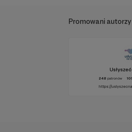
Promowani autorzy
Usłyszeć
248
patronów
10
https://uslyszecna