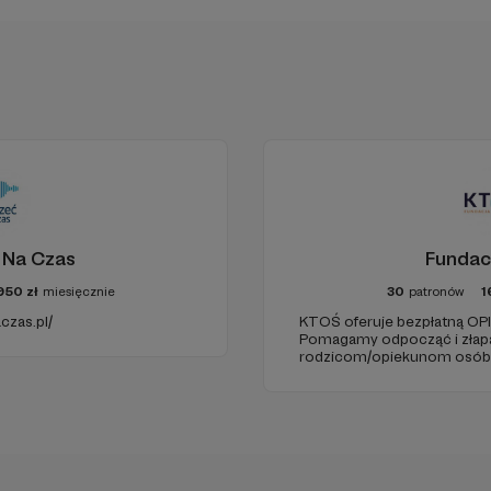
 Na Czas
Fundac
950
zł
miesięcznie
30
patronów
1
czas.pl/
KTOŚ oferuje bezpłatną O
Pomagamy odpocząć i złap
rodzicom/opiekunom osób, 
chorobę czy niepełnosprawn
funkcjonować samodzielnie