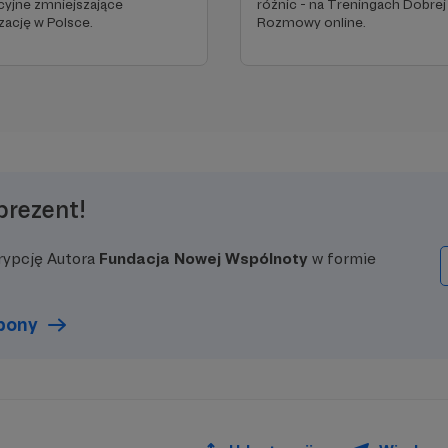
yjne zmniejszające
różnic - na Treningach Dobrej
zację w Polsce.
Rozmowy online.
prezent!
rypcję Autora
Fundacja Nowej Wspólnoty
w formie
upony