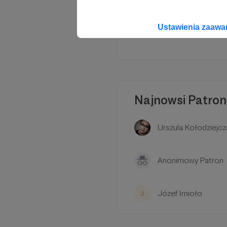
We
Ustawienia zaaw
Najnowsi Patron
Urszula Kołodziejcz
Anonimowy Patron
Józef Imioło