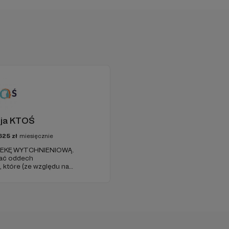
ja KTOŚ
625
zł
miesięcznie
PIEKĘ WYTCHNIENIOWĄ.
ać oddech
które (ze względu na
ość) nie są w stanie
.