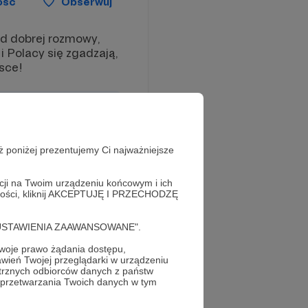
ość
Obserwuj
d dobrej rozmowy,
 Polacy się zgadzają,
sce!
ż poniżej prezentujemy Ci najważniejsze
acji na Twoim urządzeniu końcowym i ich
alności, kliknij AKCEPTUJĘ I PRZECHODZĘ
cję "USTAWIENIA ZAAWANSOWANE".
oje prawo żądania dostępu,
wień Twojej przeglądarki w urządzeniu
trznych odbiorców danych z państw
 przetwarzania Twoich danych w tym