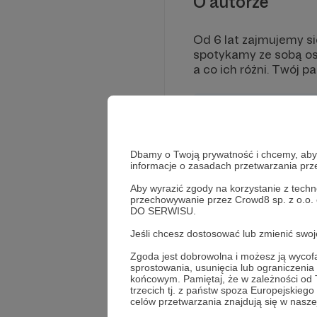
O autorze
Od 6 lat zajmujemy s
spotykamy ze sobą os
a co ich różni. Twój 
Dbamy o Twoją prywatność i chcemy, abyś 
informacje o zasadach przetwarzania pr
Aby wyrazić zgody na korzystanie z techn
przechowywanie przez Crowd8 sp. z o.o.
DO SERWISU.
Jeśli chcesz dostosować lub zmienić sw
Zgoda jest dobrowolna i możesz ją wyc
sprostowania, usunięcia lub ograniczeni
końcowym. Pamiętaj, że w zależności od
trzecich tj. z państw spoza Europejskie
celów przetwarzania znajdują się w naszej