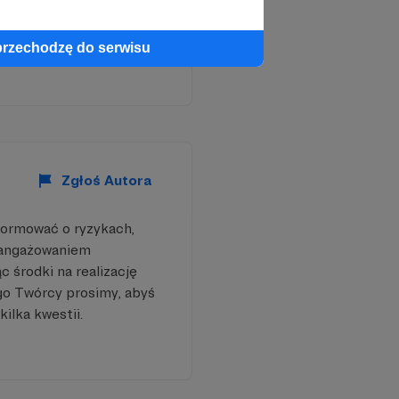
az!
przechodzę do serwisu
Zgłoś Autora
formować o ryzykach,
aangażowaniem
 środki na realizację
go Twórcy prosimy, abyś
kilka kwestii.