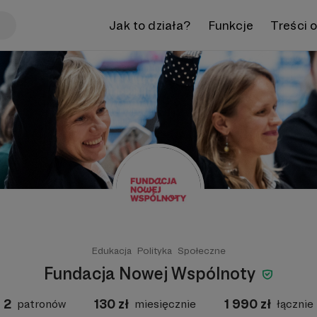
Jak to działa?
Funkcje
Treści 
Edukacja
Polityka
Społeczne
Fundacja Nowej Wspólnoty
2
130
zł
1 990
zł
patronów
miesięcznie
łącznie