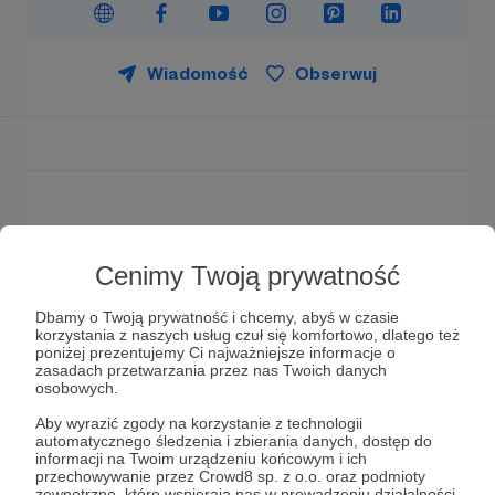
Wiadomość
Obserwuj
Credo ut intelligam - Wierzę, żeby zrozumieć.
Cenimy Twoją prywatność
Jarosław Małek
- inżynier budownictwa,
certyfikowany mistrz budownictwa pasywnego,
Dbamy o Twoją prywatność i chcemy, abyś w czasie
dyplomowany cieśla konstrukcyjny i brakarz
korzystania z naszych usług czuł się komfortowo, dlatego też
poniżej prezentujemy Ci najważniejsze informacje o
drewna, przedsiębiorca. Mąż, ojciec, dziadek.
zasadach przetwarzania przez nas Twoich danych
osobowych.
Publikuję w zakresie renowacji zabytków
architektury drewnianej i ich wzmacniania za
Aby wyrazić zgody na korzystanie z technologii
automatycznego śledzenia i zbierania danych, dostęp do
pomocą kompozytów. Prowadzę
blog
z
informacji na Twoim urządzeniu końcowym i ich
codziennymi rozważaniami opartymi na Biblii i
przechowywanie przez Crowd8 sp. z o.o. oraz podmioty
znakach czasu.
zewnętrzne, które wspierają nas w prowadzeniu działalności,