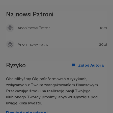
Najnowsi Patroni
Anonimowy Patron
10 zł
tatran-group.com
Anonimowy Patron
20 zł
2.
THINK GREEN - konferencja Forum Energy
AGH Kraków.
Czy naprawdę potrzebujemy aż tak dużo
Ryzyko
Zgłoś Autora
energii, nawet, gdy jest ona zielona?
Chcielibyśmy Cię poinformować o ryzykach,
związanych z Twoim zaangażowaniem finansowym.
Przekazując środki na realizację pasji Twojego
ulubionego Twórcy prosimy, abyś wziął/wzięła pod
uwagę kilka kwestii.
Dowiedz się więcej