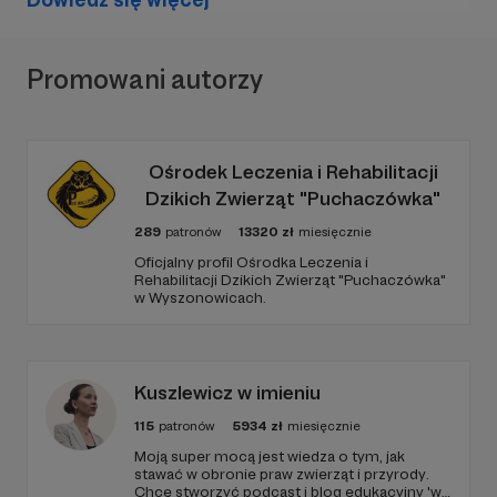
tatran.pl
Promowani autorzy
3.
KOMPOZYT EXPO Kraków.
Wzmocnienia strukturalne za pomocą
Ośrodek Leczenia i Rehabilitacji
materiałów kompozytowych w budownictwie.
Dzikich Zwierząt "Puchaczówka"
289
patronów
13320
zł
miesięcznie
Oficjalny profil Ośrodka Leczenia i
Rehabilitacji Dzikich Zwierząt "Puchaczówka"
w Wyszonowicach.
Kuszlewicz w imieniu
115
patronów
5934
zł
miesięcznie
Moją super mocą jest wiedza o tym, jak
stawać w obronie praw zwierząt i przyrody.
Chcę stworzyć podcast i blog edukacyjny 'w