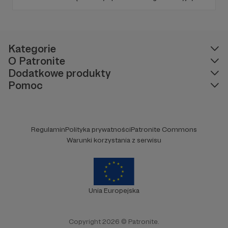
imieniu', po to, by każda osoba w Polsce
miała dostęp do bezpłatnej i wzmacniającej
edukacji. Niech temat praw zwierząt i
przyrody dotrze do każdego miejsca w
e-tatran.pl
Polsce!
Kategorie
O Patronite
Dodatkowe produkty
4.
INNY PUNKT MYŚLENIA.
Pomoc
Wprowadzenie do architektury zawierzenia i
technologii modlitwy wstawienniczej.
Regulamin
Polityka prywatności
Patronite Commons
Warunki korzystania z serwisu
Unia Europejska
Copyright 2026 © Patronite.