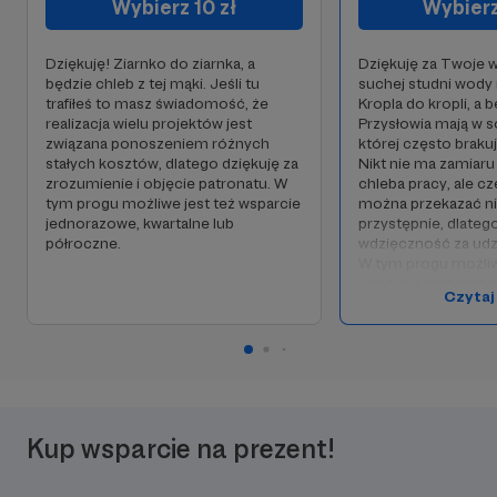
Wybierz 10 zł
Wybierz
Dziękuję! Ziarnko do ziarnka, a
Dziękuję za Twoje w
będzie chleb z tej mąki. Jeśli tu
suchej studni wody 
trafiłeś to masz świadomość, że
Kropla do kropli, a 
realizacja wielu projektów jest
Przysłowia mają w 
związana ponoszeniem różnych
której często brak
stałych kosztów, dlatego dziękuję za
Nikt nie ma zamiaru
zrozumienie i objęcie patronatu. W
chleba pracy, ale c
tym progu możliwe jest też wsparcie
można przekazać ni
jednorazowe, kwartalne lub
przystępnie, dlate
półroczne.
wdzięczność za udz
W tym progu możliw
wsparcie jednorazow
Czytaj
półroczne.
Kup wsparcie na prezent!