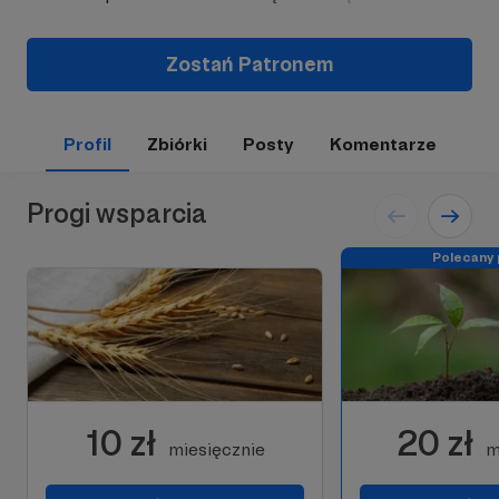
Zostań Patronem
Profil
Zbiórki
Posty
Komentarze
Progi wsparcia
Polecany 
10 zł
20 zł
miesięcznie
m