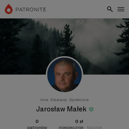
Inne
Edukacja
Społeczne
Jarosław Małek
0
0 zł
patronów
miesięcznie
łącznie