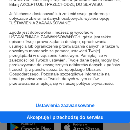
kliknij AKCEPTUJĘ I PRZECHODZĘ DO SERWISU.
Od czasu do czasu klawiaturę do edycji tekstów
Jeśli chcesz dostosować lub zmienić swoje preferencje
zamieniam na mikrofon lub instrument muzyczny.
dotyczące zbierania danych osobowych, wybierz opcję
"USTAWIENIA ZAAWANSOWANE".
Fundacja "
INSTYTUT TATRAN
" działa w dwóch
Zgoda jest dobrowolna i możesz ją wycofać w
obszarach:
USTAWIENIACH ZAAWANSOWANYCH, gdzie jest także
opisane Twoje prawo żądania dostępu, sprostowania,
1)
edukacja: uczymy ZROZUMIEĆ jak mądrze
usunięcia lub ograniczenia przetwarzania danych, a także w
korzystać z zasoby naturalnych, takich jak
dowolnym momencie za pomocą ustawień Twojej
Rozwiń opis
przeglądarki w urządzeniu końcowym. Pamiętaj, że w
drewno konstrukcyjne
, które jest surowcem
zależności od Twoich ustawień, Twoje dane będą mogły być
odnawialnym i może być zdrowym,
przekazywane do zewnętrznych odbiorców danych z państw
ekonomicznym, bezpiecznym i energetycznym
trzecich tj. z państw spoza Europejskiego Obszaru
materiałem budowlanym. Wspieramy proces
Gospodarczego. Pozostałe szczegółowe informacje na
Słuchaj w Patronite Audio!
temat przetwarzania Twoich danych w tym celów
projektowania i budowania bezpiecznych
przetwarzania znajdują się w naszej polityce prywatności.
ogniotrwałcyh konstrukcji budowlanych, a także
Słuchaj
Jarosław Małek
w aplikacji Patronite
wpieramy teoretycznie i praktycznie ochronę
Audio.
drewna oraz renowację zabytków architektury
Pobierz aplikację na swój telefon lub słuchaj w
drewnianej.
Ustawienia zaawansowane
przeglądarce.
2)
formacja społeczno-religijna: pomagamy
Akceptuję i przechodzę do serwisu
UWIERZY
Ć, że warto działać na rzecz dialogu
w kulturze i religii chrześcijańskiej
oraz