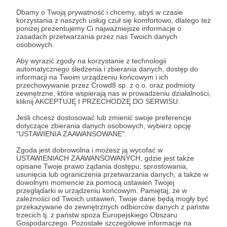
Dbamy o Twoją prywatność i chcemy, abyś w czasie
korzystania z naszych usług czuł się komfortowo, dlatego też
poniżej prezentujemy Ci najważniejsze informacje o
zasadach przetwarzania przez nas Twoich danych
osobowych.
Aby wyrazić zgody na korzystanie z technologii
automatycznego śledzenia i zbierania danych, dostęp do
03.01.2024
Brak komentarzy
●
informacji na Twoim urządzeniu końcowym i ich
przechowywanie przez Crowd8 sp. z o.o. oraz podmioty
zewnętrzne, które wspierają nas w prowadzeniu działalności,
Przedpremierowy odcinek Pananas
kliknij AKCEPTUJĘ I PRZECHODZĘ DO SERWISU.
Podcast #78
Jeśli chcesz dostosować lub zmienić swoje preferencje
Przedpremierowy odcinek Pananas Podcast #78
dotyczące zbierania danych osobowych, wybierz opcję
"USTAWIENIA ZAAWANSOWANE".
Zgoda jest dobrowolna i możesz ją wycofać w
USTAWIENIACH ZAAWANSOWANYCH, gdzie jest także
opisane Twoje prawo żądania dostępu, sprostowania,
usunięcia lub ograniczenia przetwarzania danych, a także w
dowolnym momencie za pomocą ustawień Twojej
przeglądarki w urządzeniu końcowym. Pamiętaj, że w
zależności od Twoich ustawień, Twoje dane będą mogły być
przekazywane do zewnętrznych odbiorców danych z państw
trzecich tj. z państw spoza Europejskiego Obszaru
Gospodarczego. Pozostałe szczegółowe informacje na