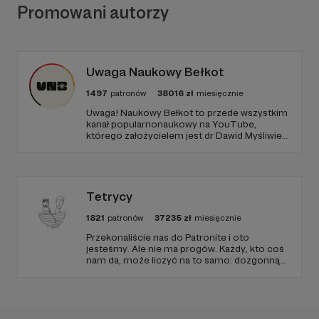
Promowani autorzy
Uwaga Naukowy Bełkot
1497
patronów
38016
zł
miesięcznie
Uwaga! Naukowy Bełkot to przede wszystkim
kanał popularnonaukowy na YouTube,
którego założycielem jest dr Dawid Myśliwiec.
Od przeszło 10 lat zajmujemy się
popularyzacją wiedzy i walką z naukowymi
fake newsami.
Tetrycy
1821
patronów
37235
zł
miesięcznie
Przekonaliście nas do Patronite i oto
jesteśmy. Ale nie ma progów. Każdy, kto coś
nam da, może liczyć na to samo: dozgonną
wdzięczność i miejsce na przewijanym pasku
sponsorskim w piątkowych odcinkach.
Zmienimy to, jeśli uznacie, że mamy zmienić.