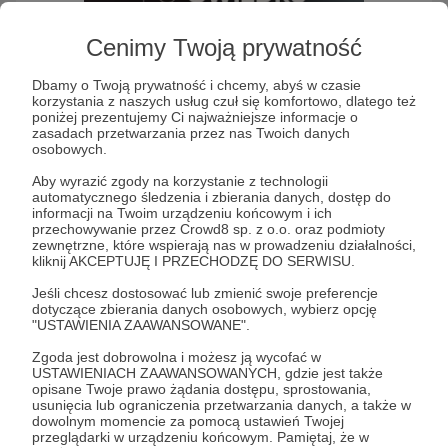
Cenimy Twoją prywatność
Po gwizdku
Dbamy o Twoją prywatność i chcemy, abyś w czasie
korzystania z naszych usług czuł się komfortowo, dlatego też
poniżej prezentujemy Ci najważniejsze informacje o
zasadach przetwarzania przez nas Twoich danych
Słuchaj Po gwizdku w aplikacji Patronite Audio
osobowych.
Aby wyrazić zgody na korzystanie z technologii
automatycznego śledzenia i zbierania danych, dostęp do
informacji na Twoim urządzeniu końcowym i ich
przechowywanie przez Crowd8 sp. z o.o. oraz podmioty
zewnętrzne, które wspierają nas w prowadzeniu działalności,
kliknij AKCEPTUJĘ I PRZECHODZĘ DO SERWISU.
Jeśli chcesz dostosować lub zmienić swoje preferencje
dotyczące zbierania danych osobowych, wybierz opcję
"USTAWIENIA ZAAWANSOWANE".
Zgoda jest dobrowolna i możesz ją wycofać w
USTAWIENIACH ZAAWANSOWANYCH, gdzie jest także
Rozmowy z przedstawicielami Łódzkiego Klubu
opisane Twoje prawo żądania dostępu, sprostowania,
Sportowego.
usunięcia lub ograniczenia przetwarzania danych, a także w
dowolnym momencie za pomocą ustawień Twojej
przeglądarki w urządzeniu końcowym. Pamiętaj, że w