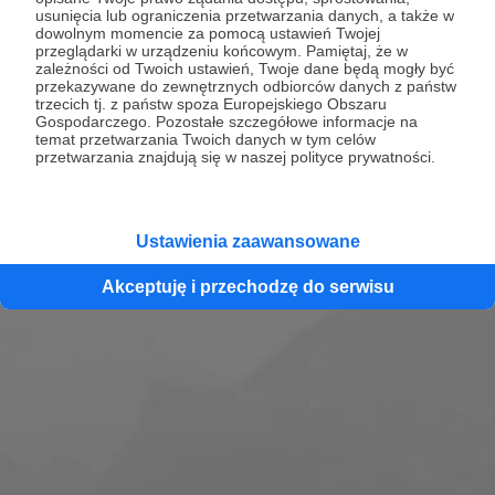
usunięcia lub ograniczenia przetwarzania danych, a także w
patronów i patronek! Nowy odcinek raz w
dowolnym momencie za pomocą ustawień Twojej
miesiącu lub co dwa tygodnie, jeśli nie padnę ze
przeglądarki w urządzeniu końcowym. Pamiętaj, że w
zależności od Twoich ustawień, Twoje dane będą mogły być
zmęczenia :D.
przekazywane do zewnętrznych odbiorców danych z państw
trzecich tj. z państw spoza Europejskiego Obszaru
Gospodarczego. Pozostałe szczegółowe informacje na
Zobacz profil
temat przetwarzania Twoich danych w tym celów
przetwarzania znajdują się w naszej polityce prywatności.
Ustawienia zaawansowane
Akceptuję i przechodzę do serwisu