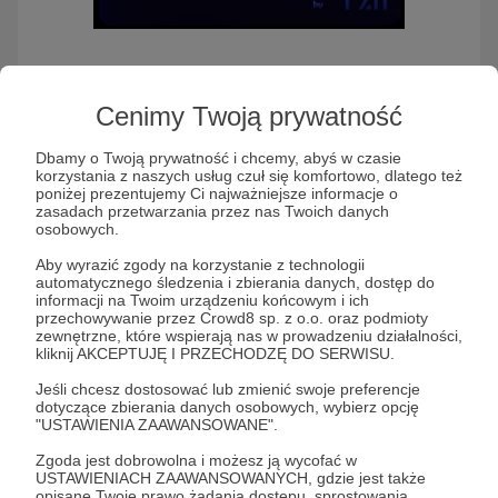
Tajny Podcast
Cenimy Twoją prywatność
Marketingowy
Dbamy o Twoją prywatność i chcemy, abyś w czasie
korzystania z naszych usług czuł się komfortowo, dlatego też
poniżej prezentujemy Ci najważniejsze informacje o
zasadach przetwarzania przez nas Twoich danych
Słuchaj Tajny Podcast Marketingowy w aplikacji
osobowych.
Patronite Audio
Aby wyrazić zgody na korzystanie z technologii
automatycznego śledzenia i zbierania danych, dostęp do
informacji na Twoim urządzeniu końcowym i ich
przechowywanie przez Crowd8 sp. z o.o. oraz podmioty
zewnętrzne, które wspierają nas w prowadzeniu działalności,
kliknij AKCEPTUJĘ I PRZECHODZĘ DO SERWISU.
Jeśli chcesz dostosować lub zmienić swoje preferencje
dotyczące zbierania danych osobowych, wybierz opcję
"USTAWIENIA ZAAWANSOWANE".
Zgoda jest dobrowolna i możesz ją wycofać w
USTAWIENIACH ZAAWANSOWANYCH, gdzie jest także
Tajny podcast o marketingu dostępny tylko dla
opisane Twoje prawo żądania dostępu, sprostowania,