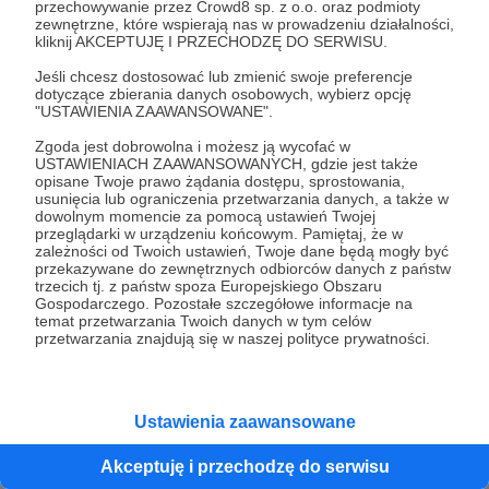
przechowywanie przez Crowd8 sp. z o.o. oraz podmioty
mnie, co kryje się za ludzkimi emocjami i
zewnętrzne, które wspierają nas w prowadzeniu działalności,
kliknij AKCEPTUJĘ I PRZECHODZĘ DO SERWISU.
motywacjami. Przez 25 lat badałam, co nas
porusza i napędza. Kilka lat temu przeprowadziłam
Jeśli chcesz dostosować lub zmienić swoje preferencje
dotyczące zbierania danych osobowych, wybierz opcję
się do Azji Południowo-Wschodniej – miejsca
"USTAWIENIA ZAAWANSOWANE".
pełnego kontrastów, barw i fascynujących
Zgoda jest dobrowolna i możesz ją wycofać w
opowieści. Pracując w międzynarodowych
USTAWIENIACH ZAAWANSOWANYCH, gdzie jest także
zespołach, odkryłam, że różnice między kulturami
opisane Twoje prawo żądania dostępu, sprostowania,
usunięcia lub ograniczenia przetwarzania danych, a także w
to tylko fasada – w głębi wszyscy pragniemy tego
dowolnym momencie za pomocą ustawień Twojej
samego: być kochani, rozumiani i dostrzegani.
przeglądarki w urządzeniu końcowym. Pamiętaj, że w
zależności od Twoich ustawień, Twoje dane będą mogły być
BetterH to podcast, w którym przez historie ludzi,
przekazywane do zewnętrznych odbiorców danych z państw
tradycji i wierzeń Azji zaglądam pod powierzchnię
trzecich tj. z państw spoza Europejskiego Obszaru
Gospodarczego. Pozostałe szczegółowe informacje na
kultur. Opowiadam o ich korzeniach, codziennych
temat przetwarzania Twoich danych w tym celów
realiach i uniwersalnych emocjach, które łączą nas
przetwarzania znajdują się w naszej polityce prywatności.
wszystkich. Zapraszam do odkrywania świata
pełnego kolorów, dźwięków i głębokich ludzkich
przeżyć. Otwórzmy razem oczy, serce i umysł –
Ustawienia zaawansowane
spojrzymy na świat z nowej perspektywy!
Akceptuję i przechodzę do serwisu