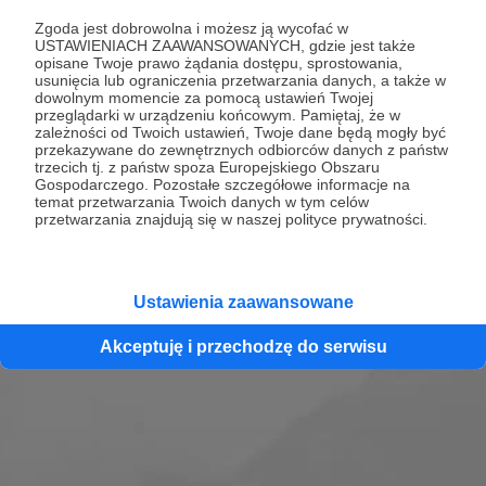
Ponad 200 000 kilometrów rocznie –
Zgoda jest dobrowolna i możesz ją wycofać w
samochodem i samolotem. Europa, Azja, Ameryka.
USTAWIENIACH ZAAWANSOWANYCH, gdzie jest także
opisane Twoje prawo żądania dostępu, sprostowania,
Hotele premium, międzynarodowe wydarzenia,
usunięcia lub ograniczenia przetwarzania danych, a także w
kulisy telewizji i dostęp do świata od środka. Nie
dowolnym momencie za pomocą ustawień Twojej
przeglądarki w urządzeniu końcowym. Pamiętaj, że w
jesteśmy zwykłą rodziną podróżników –
zależności od Twoich ustawień, Twoje dane będą mogły być
produkujemy, nagrywamy i żyjemy globalnie. To
przekazywane do zewnętrznych odbiorców danych z państw
trzecich tj. z państw spoza Europejskiego Obszaru
opowieść o życiu w ruchu, w klasie premium. The
Gospodarczego. Pozostałe szczegółowe informacje na
Only One – bo nie ma drugiej takiej rodziny.
temat przetwarzania Twoich danych w tym celów
przetwarzania znajdują się w naszej polityce prywatności.
Zobacz profil
Ustawienia zaawansowane
Akceptuję i przechodzę do serwisu