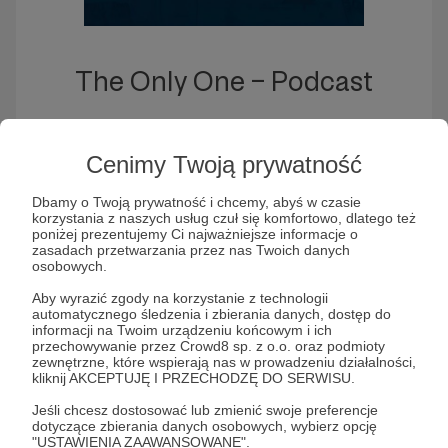
The Only One – Podcast
Globalnej Rodziny
Cenimy Twoją prywatność
Słuchaj The Only One – Podcast Globalnej
Dbamy o Twoją prywatność i chcemy, abyś w czasie
Rodziny w aplikacji Patronite Audio
korzystania z naszych usług czuł się komfortowo, dlatego też
poniżej prezentujemy Ci najważniejsze informacje o
zasadach przetwarzania przez nas Twoich danych
osobowych.
Aby wyrazić zgody na korzystanie z technologii
automatycznego śledzenia i zbierania danych, dostęp do
informacji na Twoim urządzeniu końcowym i ich
przechowywanie przez Crowd8 sp. z o.o. oraz podmioty
zewnętrzne, które wspierają nas w prowadzeniu działalności,
kliknij AKCEPTUJĘ I PRZECHODZĘ DO SERWISU.
Jeśli chcesz dostosować lub zmienić swoje preferencje
dotyczące zbierania danych osobowych, wybierz opcję
The Only One – Podcast Globalnej Rodziny | PPTV
"USTAWIENIA ZAAWANSOWANE".