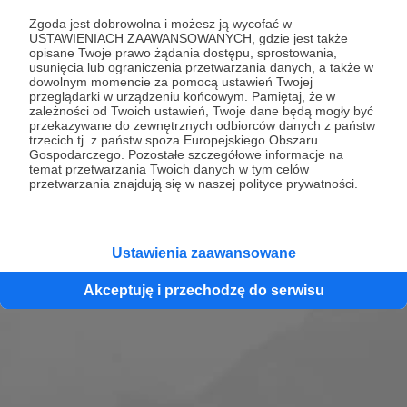
Zgoda jest dobrowolna i możesz ją wycofać w
Zapraszam Cię w Mistrzowską Drogę. Nazywam
USTAWIENIACH ZAAWANSOWANYCH, gdzie jest także
opisane Twoje prawo żądania dostępu, sprostowania,
się Mateusz Brela i jestem, psychologiem oraz
usunięcia lub ograniczenia przetwarzania danych, a także w
sportowcem z ponad 20-letnim doświadczeniem
dowolnym momencie za pomocą ustawień Twojej
przeglądarki w urządzeniu końcowym. Pamiętaj, że w
gry w piłkę nożną. Jeśli jesteś sportowcem,
zależności od Twoich ustawień, Twoje dane będą mogły być
trenerem, rodzicem lub chcesz zgłębiać tajniki
przekazywane do zewnętrznych odbiorców danych z państw
trzecich tj. z państw spoza Europejskiego Obszaru
ludzkiego umysłu, to zapraszam do słuchania
Gospodarczego. Pozostałe szczegółowe informacje na
mojego podcastu.
temat przetwarzania Twoich danych w tym celów
przetwarzania znajdują się w naszej polityce prywatności.
Zobacz profil
Ustawienia zaawansowane
Akceptuję i przechodzę do serwisu