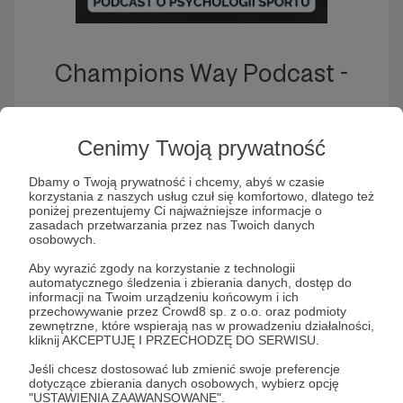
Champions Way Podcast -
bonusowe odcinki dla
Cenimy Twoją prywatność
Patronów
Dbamy o Twoją prywatność i chcemy, abyś w czasie
korzystania z naszych usług czuł się komfortowo, dlatego też
poniżej prezentujemy Ci najważniejsze informacje o
Słuchaj Champions Way Podcast - bonusowe
zasadach przetwarzania przez nas Twoich danych
odcinki dla Patronów w aplikacji Patronite Audio
osobowych.
Aby wyrazić zgody na korzystanie z technologii
automatycznego śledzenia i zbierania danych, dostęp do
informacji na Twoim urządzeniu końcowym i ich
przechowywanie przez Crowd8 sp. z o.o. oraz podmioty
zewnętrzne, które wspierają nas w prowadzeniu działalności,
kliknij AKCEPTUJĘ I PRZECHODZĘ DO SERWISU.
Jeśli chcesz dostosować lub zmienić swoje preferencje
dotyczące zbierania danych osobowych, wybierz opcję
"USTAWIENIA ZAAWANSOWANE".