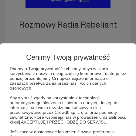
Rozmowy Radia Rebeliant
Słuchaj Rozmowy Radia Rebeliant w aplikacji
Patronite Audio
Cenimy Twoją prywatność
Dbamy o Twoją prywatność i chcemy, abyś w czasie
korzystania z naszych usług czuł się komfortowo, dlatego też
poniżej prezentujemy Ci najważniejsze informacje o
zasadach przetwarzania przez nas Twoich danych
osobowych.
Aby wyrazić zgody na korzystanie z technologii
automatycznego śledzenia i zbierania danych, dostęp do
informacji na Twoim urządzeniu końcowym i ich
przechowywanie przez Crowd8 sp. z o.o. oraz podmioty
zewnętrzne, które wspierają nas w prowadzeniu działalności,
Radio Rebeliant to społeczny projekt
kliknij AKCEPTUJĘ I PRZECHODZĘ DO SERWISU.
internetowego radia, który koncentruje się na
Jeśli chcesz dostosować lub zmienić swoje preferencje
polityce, opiniach ekspertów i bieżących