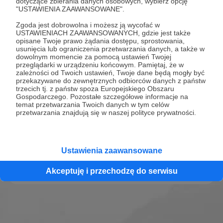
dotyczące zbierania danych osobowych, wybierz opcję
wydarzeniach społecznych. Jako inicjatywa
"USTAWIENIA ZAAWANSOWANE".
obywatelska, Radio Rebeliant oferuje platformę dla
Zgoda jest dobrowolna i możesz ją wycofać w
gości z doświadczeniem w polityce, umożliwiając
USTAWIENIACH ZAAWANSOWANYCH, gdzie jest także
opisane Twoje prawo żądania dostępu, sprostowania,
im odpowiadanie na pytania słuchaczy i
usunięcia lub ograniczenia przetwarzania danych, a także w
dostarczanie cennych informacji. Radio Rebeliant
dowolnym momencie za pomocą ustawień Twojej
przeglądarki w urządzeniu końcowym. Pamiętaj, że w
promuje świadomość polityczną, otwartość,
zależności od Twoich ustawień, Twoje dane będą mogły być
niezależność i wolność słowa. Słuchacze Rozmów
przekazywane do zewnętrznych odbiorców danych z państw
trzecich tj. z państw spoza Europejskiego Obszaru
Radia Rebeliant mogą aktywnie uczestniczyć w
Gospodarczego. Pozostałe szczegółowe informacje na
dyskusjach, zadawać pytania i wyrażać swoje
temat przetwarzania Twoich danych w tym celów
przetwarzania znajdują się w naszej polityce prywatności.
opinie.
Zobacz profil
Ustawienia zaawansowane
Akceptuję i przechodzę do serwisu