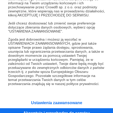
informacji na Twoim urządzeniu końcowym i ich
przechowywanie przez Crowd8 sp. z o.o. oraz podmioty
zewnętrzne, które wspierają nas w prowadzeniu działalności,
Post dostępny tylko dla Patronów
kliknij AKCEPTUJĘ I PRZECHODZĘ DO SERWISU.
Jeśli chcesz dostosować lub zmienić swoje preferencje
Aby zobaczyć ten materiał musisz być zalogowany
dotyczące zbierania danych osobowych, wybierz opcję
"USTAWIENIA ZAAWANSOWANE".
Zostań Patronem
Zgoda jest dobrowolna i możesz ją wycofać w
USTAWIENIACH ZAAWANSOWANYCH, gdzie jest także
opisane Twoje prawo żądania dostępu, sprostowania,
Zaloguj się
usunięcia lub ograniczenia przetwarzania danych, a także w
dowolnym momencie za pomocą ustawień Twojej
przeglądarki w urządzeniu końcowym. Pamiętaj, że w
zależności od Twoich ustawień, Twoje dane będą mogły być
audycja
radiobaobab
przekazywane do zewnętrznych odbiorców danych z państw
trzecich tj. z państw spoza Europejskiego Obszaru
Gospodarczego. Pozostałe szczegółowe informacje na
temat przetwarzania Twoich danych w tym celów
Udostępnij
przetwarzania znajdują się w naszej polityce prywatności.
Ustawienia zaawansowane