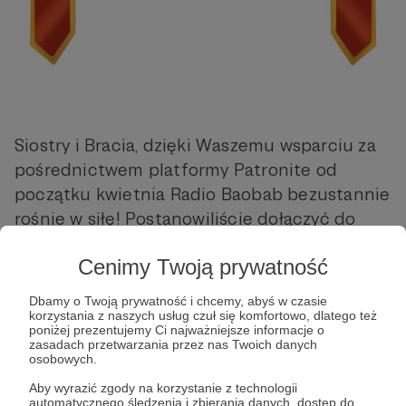
Siostry i Bracia, dzięki Waszemu wsparciu za
pośrednictwem platformy Patronite od
początku kwietnia Radio Baobab bezustannie
rośnie w siłę! Postanowiliście dołączyć do
społeczności tworzącej BAOBABA, więc z
Cenimy Twoją prywatność
radością udostępniam Wam odrobinę czasu
antenowego.
Dbamy o Twoją prywatność i chcemy, abyś w czasie
korzystania z naszych usług czuł się komfortowo, dlatego też
poniżej prezentujemy Ci najważniejsze informacje o
zasadach przetwarzania przez nas Twoich danych
osobowych.
Aby wyrazić zgody na korzystanie z technologii
automatycznego śledzenia i zbierania danych, dostęp do