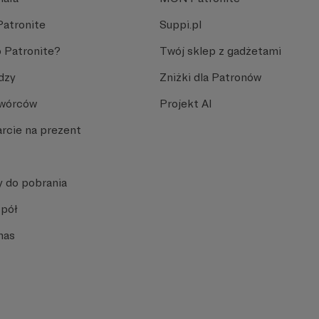
Patronite
Suppi.pl
 Patronite?
Twój sklep z gadżetami
dzy
Zniżki dla Patronów
Twórców
Projekt AI
rcie na prezent
y do pobrania
spół
nas