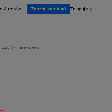
od Autorów
Zacznij zarabiać
Zaloguj się
owy!
·
1
·
08.06.2020
.
CN