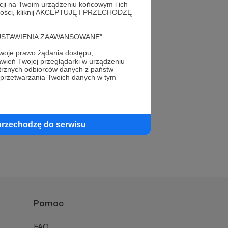
acji na Twoim urządzeniu końcowym i ich
alności, kliknij AKCEPTUJĘ I PRZECHODZĘ
cję "USTAWIENIA ZAAWANSOWANE".
oje prawo żądania dostępu,
wień Twojej przeglądarki w urządzeniu
trznych odbiorców danych z państw
 przetwarzania Twoich danych w tym
przechodzę do serwisu
Pomoc
FAQ