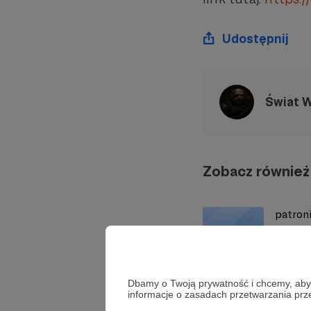
Udostępnij
Świat 
Zobacz również
patroni
kolejny
Dbamy o Twoją prywatność i chcemy, abyś 
informacje o zasadach przetwarzania pr