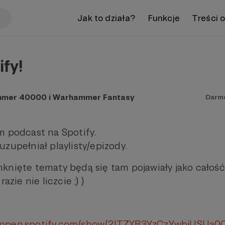
Jak to działa?
Funkcje
Treści 
ify!
mmer 40000 i Warhammer Fantasy
Darm
m podcast na Spotify.
zupełniał playlisty/epizody.
knięte tematy będą się tam pojawiały jako całość
azie nie liczcie ;) )
//open.spotify.com/show/2lTZXB3YzCzYwbjUSUa0