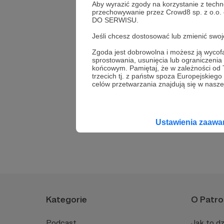
Aby wyrazić zgody na korzystanie z techn
Odcinki
przechowywanie przez Crowd8 sp. z o.o.
DO SERWISU.
Jeśli chcesz dostosować lub zmienić sw
Komentarze (1)
Zgoda jest dobrowolna i możesz ją wyc
sprostowania, usunięcia lub ograniczeni
końcowym. Pamiętaj, że w zależności od
trzecich tj. z państw spoza Europejskie
TheLibr4rian
celów przetwarzania znajdują się w naszej
6 lat temu
No rewelacja :) że tez
Ustawienia zaaw
Kategorie
O Patro
Podcast
Jak to dz