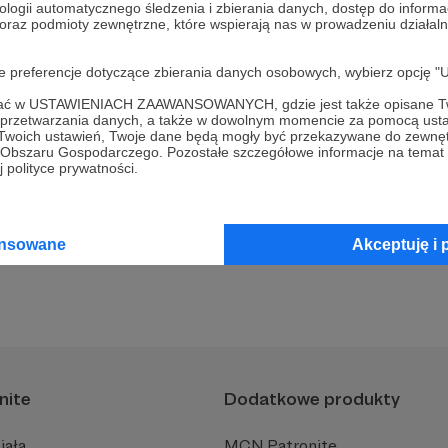
ologii automatycznego śledzenia i zbierania danych, dostęp do inform
 na Spotify za free dla patronów
 oraz podmioty zewnętrzne, które wspierają nas w prowadzeniu dział
oje preferencje dotyczące zbierania danych osobowych, wybierz op
ofać w USTAWIENIACH ZAAWANSOWANYCH, gdzie jest także opisane Tw
a przetwarzania danych, a także w dowolnym momencie za pomocą usta
 Twoich ustawień, Twoje dane będą mogły być przekazywane do zewnę
go Obszaru Gospodarczego. Pozostałe szczegółowe informacje na temat
 polityce prywatności.
 nie zauważyłem tego wcześniej. Dzięki!
ansowane
Akceptuję i 
nite
Dodatkowe produkty
iała
MCN Patronite