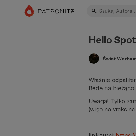
Hello Spot
Świat Warha
Właśnie odpaliłe
Będę na bieżąco u
Uwaga! Tylko zam
(więc na vraks na r
link tutaj:
https: