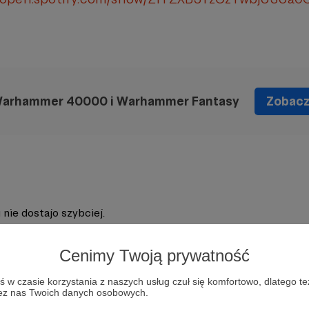
Warhammer 40000 i Warhammer Fantasy
Zobacz 
 nie dostajo szybciej.
Cenimy Twoją prywatność
 artykuł o orkach. dziś - goffy.
w czasie korzystania z naszych usług czuł się komfortowo, dlatego te
zez nas Twoich danych osobowych.