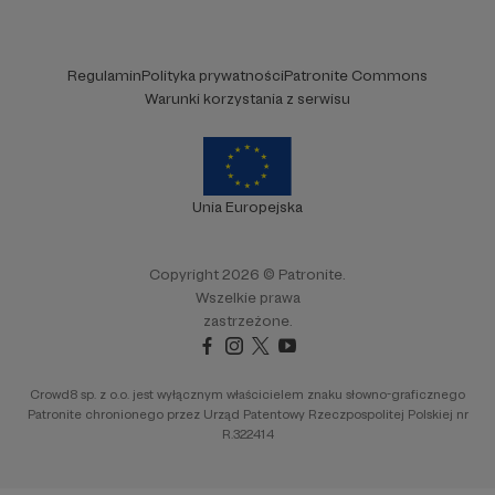
Regulamin
Polityka prywatności
Patronite Commons
Warunki korzystania z serwisu
Unia Europejska
Copyright 2026 © Patronite.
Wszelkie prawa
zastrzeżone.
Crowd8 sp. z o.o. jest wyłącznym właścicielem znaku słowno-graficznego
Patronite chronionego przez Urząd Patentowy Rzeczpospolitej Polskiej nr
R.322414