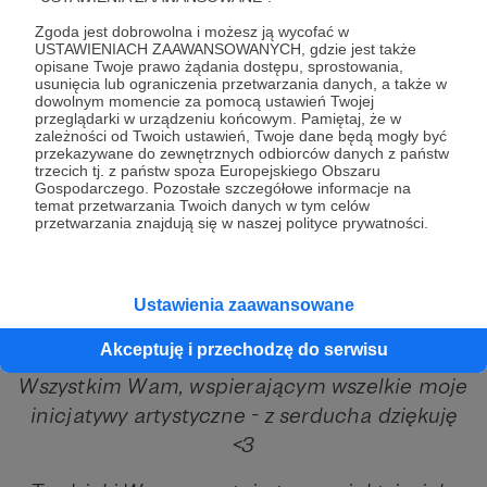
mnie pocztą lub mailem, gdy tylko będzie
Zgoda jest dobrowolna i możesz ją wycofać w
USTAWIENIACH ZAAWANSOWANYCH, gdzie jest także
gotowa,
opisane Twoje prawo żądania dostępu, sprostowania,
więc nie musicie robić kompletnie nic, żeby
usunięcia lub ograniczenia przetwarzania danych, a także w
dowolnym momencie za pomocą ustawień Twojej
ta płytka trafiła do Was wiosną :)
przeglądarki w urządzeniu końcowym. Pamiętaj, że w
zależności od Twoich ustawień, Twoje dane będą mogły być
Mail ten ma więc dla Was jedynie charakter
przekazywane do zewnętrznych odbiorców danych z państw
trzecich tj. z państw spoza Europejskiego Obszaru
informacyjny :)
Gospodarczego. Pozostałe szczegółowe informacje na
temat przetwarzania Twoich danych w tym celów
Żeby jednak mogli zapewnić go sobie
przetwarzania znajdują się w naszej polityce prywatności.
również Słuchacze nieobecni wśród moich
Patronów – utworzyliśmy zrzutkę, na której
Ustawienia zaawansowane
Wasi znajomi czy Przyjaciele – też mogli sobie
taką płytkę zapewnić :)
Akceptuję i przechodzę do serwisu
Wszystkim Wam, wspierającym wszelkie moje
inicjatywy artystyczne - z serducha dziękuję
<3