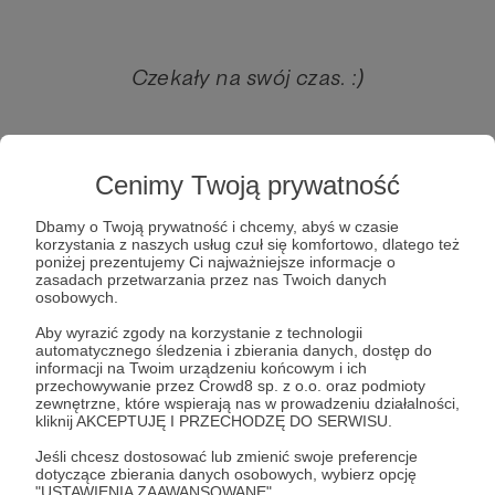
Czekały na swój czas. :)
I właśnie w tym duecie, w tym zamrożonym
Cenimy Twoją prywatność
czasie, postanowiliśmy się nimi ze Światem
Dbamy o Twoją prywatność i chcemy, abyś w czasie
podzielić :)
korzystania z naszych usług czuł się komfortowo, dlatego też
poniżej prezentujemy Ci najważniejsze informacje o
"Wiosenki" to projekt muzyczny, pełen
zasadach przetwarzania przez nas Twoich danych
osobowych.
groszkowo zielonych słów i dźwięków, który -
Aby wyrazić zgody na korzystanie z technologii
mamy nadzieję - stanie się ciepłym
automatycznego śledzenia i zbierania danych, dostęp do
zwiastunem powrotu do normalności.
informacji na Twoim urządzeniu końcowym i ich
przechowywanie przez Crowd8 sp. z o.o. oraz podmioty
zewnętrzne, które wspierają nas w prowadzeniu działalności,
kliknij AKCEPTUJĘ I PRZECHODZĘ DO SERWISU.
Jeśli chcesz dostosować lub zmienić swoje preferencje
Wszyscy moi aktywni Patroni, Opiekunowie,
dotyczące zbierania danych osobowych, wybierz opcję
Przyjaciele i Mecenasi otrzymają tę płytę ode
"USTAWIENIA ZAAWANSOWANE".