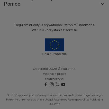
Pomoc
Regulamin
Polityka prywatności
Patronite Commons
Warunki korzystania z serwisu
Unia Europejska
Copyright 2026 © Patronite.
Wszelkie prawa
zastrzeżone.
Crowd8 sp. z o.o. jest wyłącznym właścicielem znaku słowno-graficznego
Patronite chronionego przez Urząd Patentowy Rzeczpospolitej Polskiej nr
R.322414