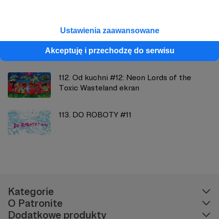
Zobacz również
Ustawienia zaawansowane
108. Dobro #31: Only Wrestling is Real
Expanded
Akceptuję i przechodzę do serwisu
112. Od kuchni #12: Neon Lords of the
Toxic Wasteland ekran
113. DO ROBOTY #11
Kategorie
O Patronite
Dodatkowe produkty