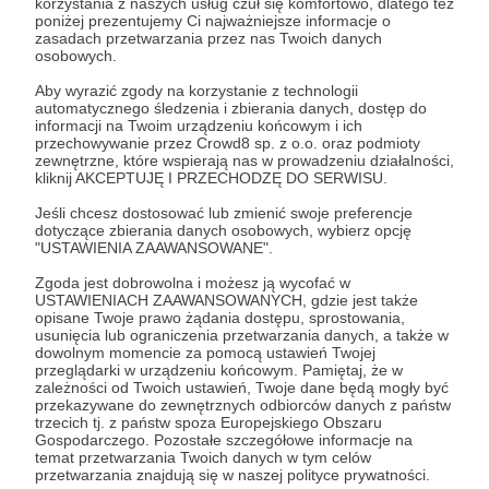
korzystania z naszych usług czuł się komfortowo, dlatego też
Zostań Patronem
poniżej prezentujemy Ci najważniejsze informacje o
zasadach przetwarzania przez nas Twoich danych
osobowych.
Zaloguj się
Aby wyrazić zgody na korzystanie z technologii
automatycznego śledzenia i zbierania danych, dostęp do
informacji na Twoim urządzeniu końcowym i ich
rpg
tunnel goons
zbiry
kowalczuk
nate treme
przechowywanie przez Crowd8 sp. z o.o. oraz podmioty
zewnętrzne, które wspierają nas w prowadzeniu działalności,
kliknij AKCEPTUJĘ I PRZECHODZĘ DO SERWISU.
Udostępnij
Jeśli chcesz dostosować lub zmienić swoje preferencje
dotyczące zbierania danych osobowych, wybierz opcję
"USTAWIENIA ZAAWANSOWANE".
Zgoda jest dobrowolna i możesz ją wycofać w
USTAWIENIACH ZAAWANSOWANYCH, gdzie jest także
opisane Twoje prawo żądania dostępu, sprostowania,
usunięcia lub ograniczenia przetwarzania danych, a także w
Łukasz Kowalczuk
dowolnym momencie za pomocą ustawień Twojej
przeglądarki w urządzeniu końcowym. Pamiętaj, że w
zależności od Twoich ustawień, Twoje dane będą mogły być
Zobacz profil autora
przekazywane do zewnętrznych odbiorców danych z państw
trzecich tj. z państw spoza Europejskiego Obszaru
Gospodarczego. Pozostałe szczegółowe informacje na
temat przetwarzania Twoich danych w tym celów
przetwarzania znajdują się w naszej polityce prywatności.