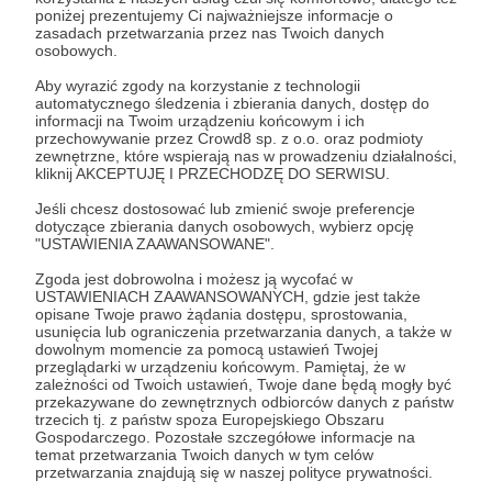
Aby zobaczyć ten materiał musisz być zalogowany
poniżej prezentujemy Ci najważniejsze informacje o
zasadach przetwarzania przez nas Twoich danych
osobowych.
Zostań Patronem
Aby wyrazić zgody na korzystanie z technologii
automatycznego śledzenia i zbierania danych, dostęp do
informacji na Twoim urządzeniu końcowym i ich
Zaloguj się
przechowywanie przez Crowd8 sp. z o.o. oraz podmioty
zewnętrzne, które wspierają nas w prowadzeniu działalności,
kliknij AKCEPTUJĘ I PRZECHODZĘ DO SERWISU.
Udostępnij
Jeśli chcesz dostosować lub zmienić swoje preferencje
dotyczące zbierania danych osobowych, wybierz opcję
"USTAWIENIA ZAAWANSOWANE".
Zgoda jest dobrowolna i możesz ją wycofać w
USTAWIENIACH ZAAWANSOWANYCH, gdzie jest także
opisane Twoje prawo żądania dostępu, sprostowania,
usunięcia lub ograniczenia przetwarzania danych, a także w
Kontestacja
dowolnym momencie za pomocą ustawień Twojej
przeglądarki w urządzeniu końcowym. Pamiętaj, że w
zależności od Twoich ustawień, Twoje dane będą mogły być
Zobacz profil autora
przekazywane do zewnętrznych odbiorców danych z państw
trzecich tj. z państw spoza Europejskiego Obszaru
Gospodarczego. Pozostałe szczegółowe informacje na
temat przetwarzania Twoich danych w tym celów
przetwarzania znajdują się w naszej polityce prywatności.