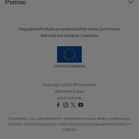
Pomoc
Regulamin
Polityka prywatności
Patronite Commons
Warunki korzystania z serwisu
Unia Europejska
Copyright 2026 © Patronite.
Wszelkie prawa
zastrzeżone.
Crowd8 sp. z o.o. jest wyłącznym właścicielem znaku słowno-graficznego
Patronite chronionego przez Urząd Patentowy Rzeczpospolitej Polskiej nr
R.322414