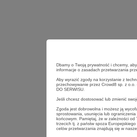
Dbamy o Twoją prywatność i chcemy, abyś 
informacje o zasadach przetwarzania pr
Aby wyrazić zgody na korzystanie z techn
żółwie ninja
teenage m
przechowywanie przez Crowd8 sp. z o.o.
DO SERWISU.
Udostępnij
Jeśli chcesz dostosować lub zmienić sw
Zgoda jest dobrowolna i możesz ją wyc
sprostowania, usunięcia lub ograniczeni
końcowym. Pamiętaj, że w zależności od
trzecich tj. z państw spoza Europejskie
Łukasz
celów przetwarzania znajdują się w naszej