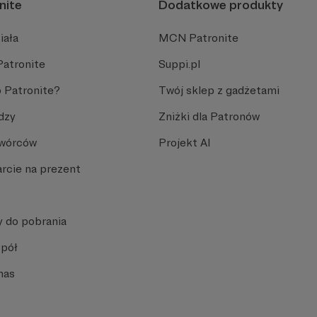
nite
Dodatkowe produkty
iała
MCN Patronite
Patronite
Suppi.pl
 Patronite?
Twój sklep z gadżetami
dzy
Zniżki dla Patronów
Twórców
Projekt AI
rcie na prezent
y do pobrania
spół
nas