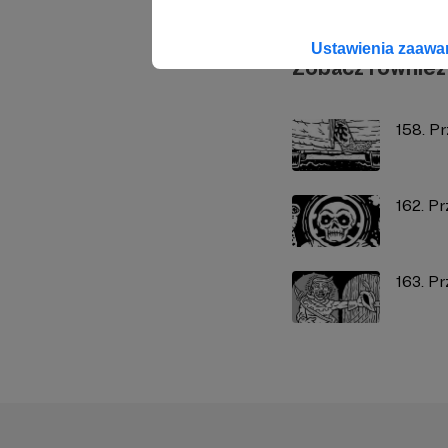
Ustawienia zaaw
Zobacz również
158. P
162. P
163. P