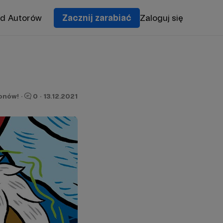
od Autorów
Zacznij zarabiać
Zaloguj się
ronów!
·
0
·
13.12.2021