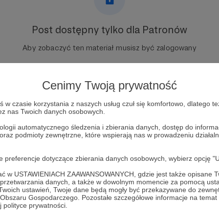
Post dostępny tylko dla Patronów
Aby zobaczyć ten materiał musisz być zalogowany
Zostań Patronem
Cenimy Twoją prywatność
Zaloguj się
w czasie korzystania z naszych usług czuł się komfortowo, dlatego te
zez nas Twoich danych osobowych.
ologii automatycznego śledzenia i zbierania danych, dostęp do inform
utant ninja turtles
rise of tmnt
 oraz podmioty zewnętrzne, które wspierają nas w prowadzeniu dział
oje preferencje dotyczące zbierania danych osobowych, wybierz op
ofać w USTAWIENIACH ZAAWANSOWANYCH, gdzie jest także opisane Tw
a przetwarzania danych, a także w dowolnym momencie za pomocą usta
 Twoich ustawień, Twoje dane będą mogły być przekazywane do zewnę
go Obszaru Gospodarczego. Pozostałe szczegółowe informacje na temat
 Kowalczuk
Zobacz 
 polityce prywatności.