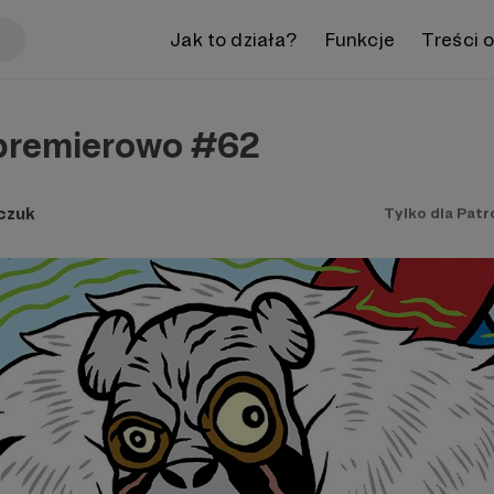
Jak to działa?
Funkcje
Treści 
dpremierowo #62
czuk
Tylko dla Pat