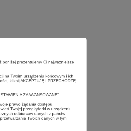
ż poniżej prezentujemy Ci najważniejsze
acji na Twoim urządzeniu końcowym i ich
alności, kliknij AKCEPTUJĘ I PRZECHODZĘ
cję "USTAWIENIA ZAAWANSOWANE".
oje prawo żądania dostępu,
wień Twojej przeglądarki w urządzeniu
trznych odbiorców danych z państw
 przetwarzania Twoich danych w tym
profil autora