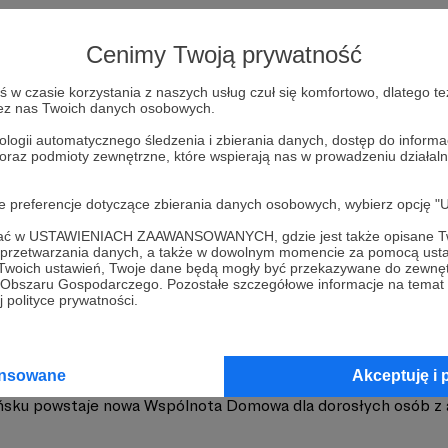
Cenimy Twoją prywatność
w czasie korzystania z naszych usług czuł się komfortowo, dlatego te
zez nas Twoich danych osobowych.
ologii automatycznego śledzenia i zbierania danych, dostęp do inform
 oraz podmioty zewnętrzne, które wspierają nas w prowadzeniu dział
zyszenie Pomocy Osobom Autystycznym
Zobacz 
oje preferencje dotyczące zbierania danych osobowych, wybierz op
ofać w USTAWIENIACH ZAAWANSOWANYCH, gdzie jest także opisane Tw
a przetwarzania danych, a także w dowolnym momencie za pomocą usta
 Twoich ustawień, Twoje dane będą mogły być przekazywane do zewnę
go Obszaru Gospodarczego. Pozostałe szczegółowe informacje na temat
 polityce prywatności.
ie działalności Stowarzyszenia Pomocy Osobom Autystyczny
ansowane
Akceptuję i 
sku powstaje nowa Wspólnota Domowa dla dorosłych osób 