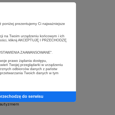
ż poniżej prezentujemy Ci najważniejsze
acji na Twoim urządzeniu końcowym i ich
alności, kliknij AKCEPTUJĘ I PRZECHODZĘ
profil autora
cję "USTAWIENIA ZAAWANSOWANE".
oje prawo żądania dostępu,
wień Twojej przeglądarki w urządzeniu
trznych odbiorców danych z państw
 przetwarzania Twoich danych w tym
m
przechodzę do serwisu
z autyzmem