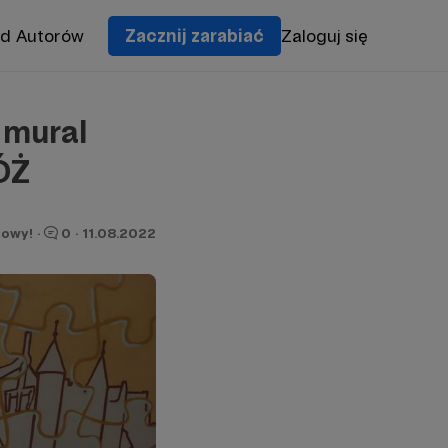
od Autorów
Zacznij zarabiać
Zaloguj się
 mural
ÓŻ
owy!
·
0
·
11.08.2022