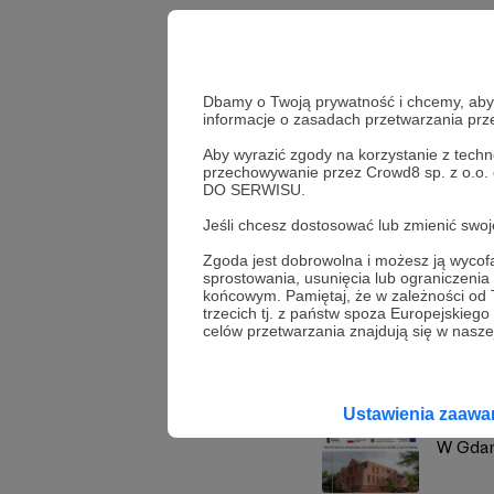
Udostępnij
Dbamy o Twoją prywatność i chcemy, abyś 
informacje o zasadach przetwarzania pr
Aby wyrazić zgody na korzystanie z techn
przechowywanie przez Crowd8 sp. z o.o.
Stowar
DO SERWISU.
Jeśli chcesz dostosować lub zmienić sw
Zgoda jest dobrowolna i możesz ją wyc
sprostowania, usunięcia lub ograniczeni
Zobacz również
końcowym. Pamiętaj, że w zależności od
trzecich tj. z państw spoza Europejskie
celów przetwarzania znajdują się w naszej
30-lec
Ustawienia zaaw
W Gdań