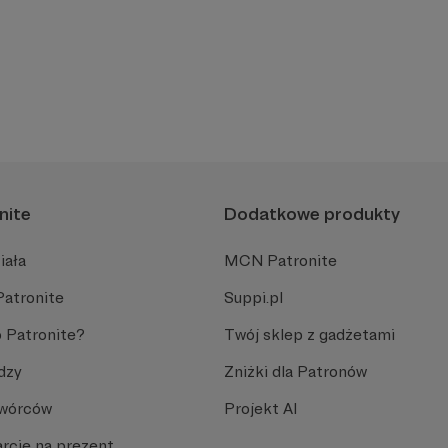
nite
Dodatkowe produkty
iała
MCN Patronite
Patronite
Suppi.pl
 Patronite?
Twój sklep z gadżetami
dzy
Zniżki dla Patronów
Twórców
Projekt AI
rcie na prezent