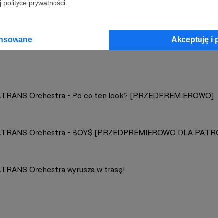
 polityce prywatności.
ATRANS
Zobacz 
ansowane
Akceptuję i 
TRANS Orchestra - Po co ten look? [PRZEDPREMIEROWO]
ATRANS Orchestra - BOY$ [PRZEDPREMIEROWO DLA PAT
TRANS Orchestra wyrusza w trasę!