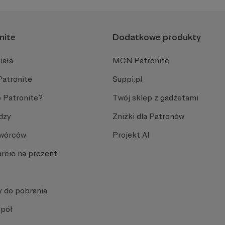
nite
Dodatkowe produkty
iała
MCN Patronite
Patronite
Suppi.pl
 Patronite?
Twój sklep z gadżetami
dzy
Zniżki dla Patronów
Twórców
Projekt AI
rcie na prezent
y do pobrania
spół