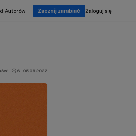
od Autorów
Zacznij zarabiać
Zaloguj się
nów!
·
6
·
05.09.2022