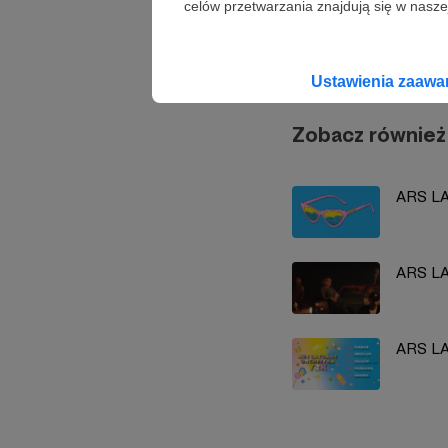
celów przetwarzania znajdują się w naszej
ARS L
Ustawienia zaaw
Zobacz również
ARS LA
ARS L
ARS LA