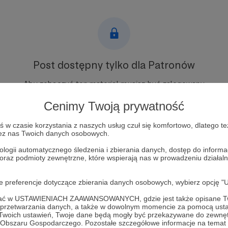
Post dostępny tylko dla Patronów
Aby zobaczyć ten materiał musisz być zalogowany
Cenimy Twoją prywatność
Zostań Patronem
w czasie korzystania z naszych usług czuł się komfortowo, dlatego te
zez nas Twoich danych osobowych.
Zaloguj się
ologii automatycznego śledzenia i zbierania danych, dostęp do inform
 oraz podmioty zewnętrzne, które wspierają nas w prowadzeniu dział
onow
arslatransorchestra
prapremiera
premiera
polskamuzyka
oje preferencje dotyczące zbierania danych osobowych, wybierz op
ofać w USTAWIENIACH ZAAWANSOWANYCH, gdzie jest także opisane Tw
a przetwarzania danych, a także w dowolnym momencie za pomocą usta
 Twoich ustawień, Twoje dane będą mogły być przekazywane do zewnę
go Obszaru Gospodarczego. Pozostałe szczegółowe informacje na temat