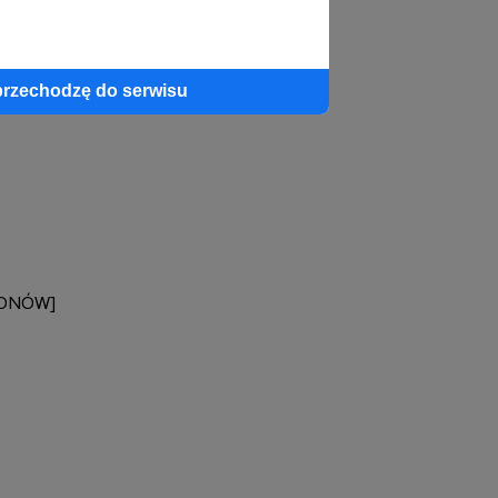
profil autora
przechodzę do serwisu
RONÓW]