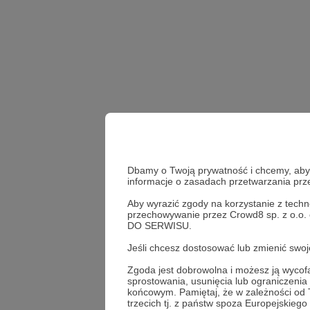
Dbamy o Twoją prywatność i chcemy, abyś 
informacje o zasadach przetwarzania pr
Aby wyrazić zgody na korzystanie z techn
przechowywanie przez Crowd8 sp. z o.o.
DO SERWISU.
muzyka
tylkodlapatr
Jeśli chcesz dostosować lub zmienić sw
Udostępnij
Zgoda jest dobrowolna i możesz ją wyc
sprostowania, usunięcia lub ograniczeni
końcowym. Pamiętaj, że w zależności od
trzecich tj. z państw spoza Europejskie