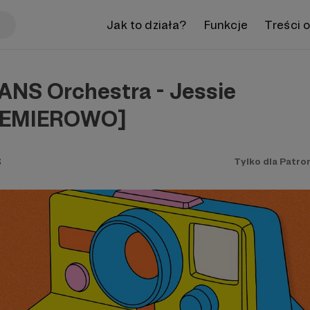
Jak to działa?
Funkcje
Treści 
NS Orchestra - Jessie
REMIEROWO]
S
Tylko dla Patro