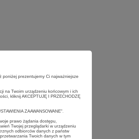
ż poniżej prezentujemy Ci najważniejsze
acji na Twoim urządzeniu końcowym i ich
alności, kliknij AKCEPTUJĘ I PRZECHODZĘ
cję "USTAWIENIA ZAAWANSOWANE".
oje prawo żądania dostępu,
wień Twojej przeglądarki w urządzeniu
trznych odbiorców danych z państw
 przetwarzania Twoich danych w tym