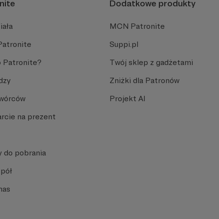
nite
Dodatkowe produkty
iała
MCN Patronite
Patronite
Suppi.pl
 Patronite?
Twój sklep z gadżetami
dzy
Zniżki dla Patronów
Twórców
Projekt AI
rcie na prezent
y do pobrania
spół
nas