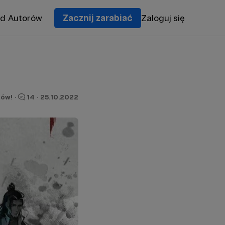
od Autorów
Zacznij zarabiać
Zaloguj się
nów!
·
14
·
25.10.2022