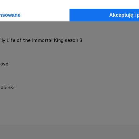
ansowane
Akceptuję i 
ly Life of the Immortal King sezon 3
Love
dcinki!