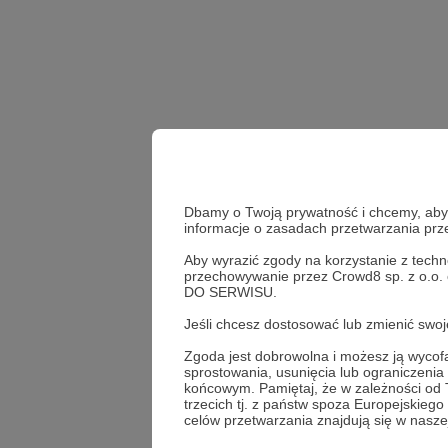
Dbamy o Twoją prywatność i chcemy, abyś 
informacje o zasadach przetwarzania pr
Aby wyrazić zgody na korzystanie z techn
reikoproject
przechowywanie przez Crowd8 sp. z o.o.
DO SERWISU.
Udostępnij
Jeśli chcesz dostosować lub zmienić sw
Zgoda jest dobrowolna i możesz ją wyc
sprostowania, usunięcia lub ograniczeni
końcowym. Pamiętaj, że w zależności od
trzecich tj. z państw spoza Europejskie
Reiko P
celów przetwarzania znajdują się w naszej