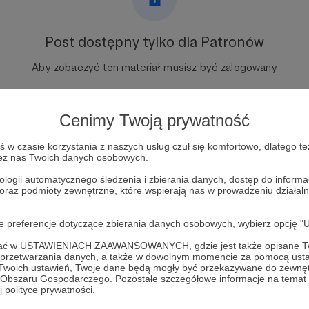
Post dostępny tylko dla Patronów
Aby zobaczyć ten materiał musisz być zalogowany
Zostań Patronem
Cenimy Twoją prywatność
Zaloguj się
w czasie korzystania z naszych usług czuł się komfortowo, dlatego te
zez nas Twoich danych osobowych.
ologii automatycznego śledzenia i zbierania danych, dostęp do inform
 oraz podmioty zewnętrzne, które wspierają nas w prowadzeniu dział
oje preferencje dotyczące zbierania danych osobowych, wybierz op
ofać w USTAWIENIACH ZAAWANSOWANYCH, gdzie jest także opisane Tw
a przetwarzania danych, a także w dowolnym momencie za pomocą usta
 Twoich ustawień, Twoje dane będą mogły być przekazywane do zewnę
go Obszaru Gospodarczego. Pozostałe szczegółowe informacje na temat
roject
Zobacz 
 polityce prywatności.