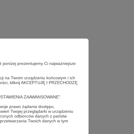
ż poniżej prezentujemy Ci najważniejsze
acji na Twoim urządzeniu końcowym i ich
alności, kliknij AKCEPTUJĘ I PRZECHODZĘ
cję "USTAWIENIA ZAAWANSOWANE".
oje prawo żądania dostępu,
wień Twojej przeglądarki w urządzeniu
trznych odbiorców danych z państw
 przetwarzania Twoich danych w tym
profil autora