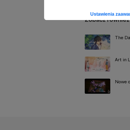
Ustawienia zaaw
Zobacz również
The Dai
Art in 
Nowe o