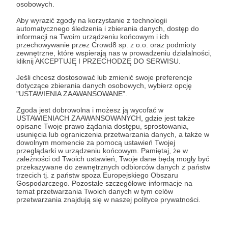
osobowych.
Zaloguj się
Aby wyrazić zgody na korzystanie z technologii
automatycznego śledzenia i zbierania danych, dostęp do
informacji na Twoim urządzeniu końcowym i ich
przechowywanie przez Crowd8 sp. z o.o. oraz podmioty
Udostępnij
zewnętrzne, które wspierają nas w prowadzeniu działalności,
kliknij AKCEPTUJĘ I PRZECHODZĘ DO SERWISU.
Jeśli chcesz dostosować lub zmienić swoje preferencje
dotyczące zbierania danych osobowych, wybierz opcję
"USTAWIENIA ZAAWANSOWANE".
Zgoda jest dobrowolna i możesz ją wycofać w
USTAWIENIACH ZAAWANSOWANYCH, gdzie jest także
On Table Gry Planszowe
opisane Twoje prawo żądania dostępu, sprostowania,
usunięcia lub ograniczenia przetwarzania danych, a także w
dowolnym momencie za pomocą ustawień Twojej
Zobacz profil autora
przeglądarki w urządzeniu końcowym. Pamiętaj, że w
zależności od Twoich ustawień, Twoje dane będą mogły być
przekazywane do zewnętrznych odbiorców danych z państw
trzecich tj. z państw spoza Europejskiego Obszaru
Gospodarczego. Pozostałe szczegółowe informacje na
temat przetwarzania Twoich danych w tym celów
Zobacz również
przetwarzania znajdują się w naszej polityce prywatności.
WYPRZEDAŻE CZERWCOWE dla Patronów