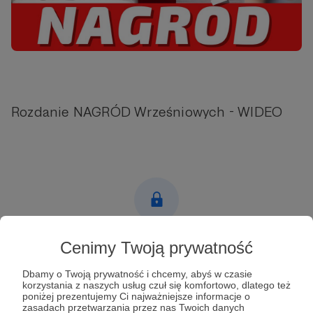
Rozdanie NAGRÓD Wrześniowych - WIDEO
Post dostępny tylko dla Patronów
Cenimy Twoją prywatność
Aby zobaczyć ten materiał musisz być zalogowany
Dbamy o Twoją prywatność i chcemy, abyś w czasie
korzystania z naszych usług czuł się komfortowo, dlatego też
poniżej prezentujemy Ci najważniejsze informacje o
zasadach przetwarzania przez nas Twoich danych
Zostań Patronem