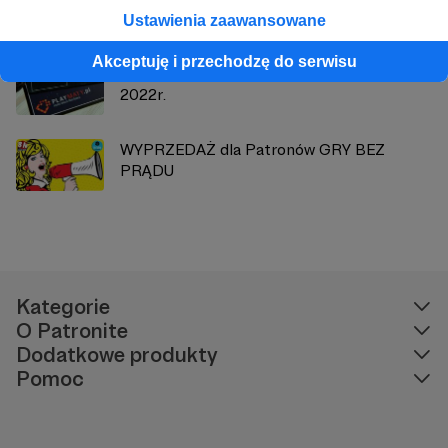
Ustawienia zaawansowane
Akceptuję i przechodzę do serwisu
KOD zniżka 20% Playmaty do końca
2022r.
WYPRZEDAŻ dla Patronów GRY BEZ
PRĄDU
Kategorie
O Patronite
Dodatkowe produkty
Pomoc