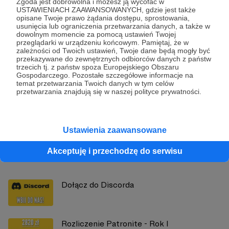
Zgoda jest dobrowolna i możesz ją wycofać w
Udostępnij
USTAWIENIACH ZAAWANSOWANYCH, gdzie jest także
opisane Twoje prawo żądania dostępu, sprostowania,
usunięcia lub ograniczenia przetwarzania danych, a także w
dowolnym momencie za pomocą ustawień Twojej
przeglądarki w urządzeniu końcowym. Pamiętaj, że w
zależności od Twoich ustawień, Twoje dane będą mogły być
przekazywane do zewnętrznych odbiorców danych z państw
trzecich tj. z państw spoza Europejskiego Obszaru
Gospodarczego. Pozostałe szczegółowe informacje na
Guzikologia | RPG | GRY | LUDOLOGIA
temat przetwarzania Twoich danych w tym celów
przetwarzania znajdują się w naszej polityce prywatności.
Zobacz profil autora
Ustawienia zaawansowane
Zobacz również
Akceptuję i przechodzę do serwisu
Dołącz do Discorda
Rozliczenie Patronite - Rok I