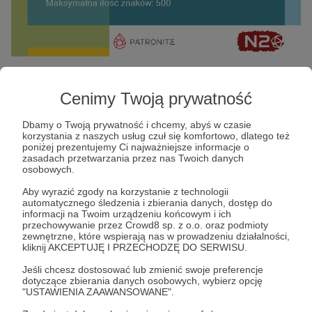
Powyżej macie parę ważnych informacji
Cenimy Twoją prywatność
odnośnie konkursu:
Dbamy o Twoją prywatność i chcemy, abyś w czasie
- Max 500 znaków
korzystania z naszych usług czuł się komfortowo, dlatego też
poniżej prezentujemy Ci najważniejsze informacje o
- Czas zgłaszania prac do 30.11.22
zasadach przetwarzania przez nas Twoich danych
osobowych.
- Możecie zgłosić tyle prac, na ile pozwala
Aby wyrazić zgody na korzystanie z technologii
Wam próg wsparcia
automatycznego śledzenia i zbierania danych, dostęp do
- Prace Konkursowe zgłaszacie POD TYM
informacji na Twoim urządzeniu końcowym i ich
przechowywanie przez Crowd8 sp. z o.o. oraz podmioty
POSTEM
zewnętrzne, które wspierają nas w prowadzeniu działalności,
kliknij AKCEPTUJĘ I PRZECHODZĘ DO SERWISU.
- Regulamin:
TUTAJ :)
Jeśli chcesz dostosować lub zmienić swoje preferencje
dotyczące zbierania danych osobowych, wybierz opcję
Konkurs
Kostki
"USTAWIENIA ZAAWANSOWANE".