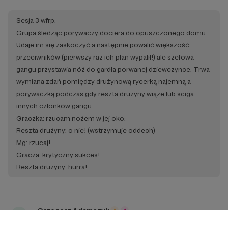
Sesja 3 wfrp.
Grupa śledząc porywaczy dociera do opuszczonego domu.
Udaje im się zaskoczyć a następnie powalić większość
przeciwników (pierwszy raz ich plan wypalił!) ale szefowa
gangu przystawia nóż do gardła porwanej dziewczynce. Trwa
wymiana zdań pomiędzy drużynową rycerką najemną a
porywaczką podczas gdy reszta drużyny wiąże lub ściga
innych członków gangu.
Graczka: rzucam nożem w jej oko.
Reszta drużyny: o nie! (wstrzymuje oddech)
Mg: rzucaj!
Gracza: krytyczny sukces!
Reszta drużyny: hurra!
Grzegorz Adamczyk
3 lata temu