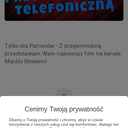
Tylko dla Patronów - Z przyjemnością
przedstawiam Wam najnowszy film na kanale
Między Słowami!
Cenimy Twoją prywatność
Post dostępny tylko dla Patronów
Dbamy o Twoją prywatność i chcemy, abyś w czasie
korzystania z naszych usług czuł się komfortowo, dlatego też
Aby zobaczyć ten materiał musisz być zalogowany