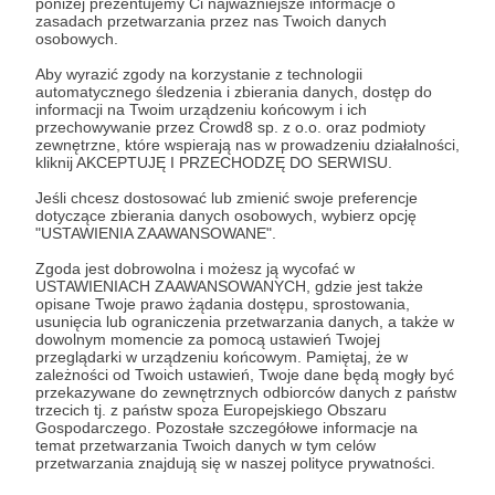
poniżej prezentujemy Ci najważniejsze informacje o
zasadach przetwarzania przez nas Twoich danych
osobowych.
Zostań Patronem
Aby wyrazić zgody na korzystanie z technologii
automatycznego śledzenia i zbierania danych, dostęp do
Zaloguj się
informacji na Twoim urządzeniu końcowym i ich
przechowywanie przez Crowd8 sp. z o.o. oraz podmioty
zewnętrzne, które wspierają nas w prowadzeniu działalności,
kliknij AKCEPTUJĘ I PRZECHODZĘ DO SERWISU.
Udostępnij
Jeśli chcesz dostosować lub zmienić swoje preferencje
dotyczące zbierania danych osobowych, wybierz opcję
"USTAWIENIA ZAAWANSOWANE".
Zgoda jest dobrowolna i możesz ją wycofać w
USTAWIENIACH ZAAWANSOWANYCH, gdzie jest także
opisane Twoje prawo żądania dostępu, sprostowania,
Między Słowami
usunięcia lub ograniczenia przetwarzania danych, a także w
dowolnym momencie za pomocą ustawień Twojej
przeglądarki w urządzeniu końcowym. Pamiętaj, że w
Zobacz profil autora
zależności od Twoich ustawień, Twoje dane będą mogły być
przekazywane do zewnętrznych odbiorców danych z państw
trzecich tj. z państw spoza Europejskiego Obszaru
Gospodarczego. Pozostałe szczegółowe informacje na
temat przetwarzania Twoich danych w tym celów
przetwarzania znajdują się w naszej polityce prywatności.
Zobacz również